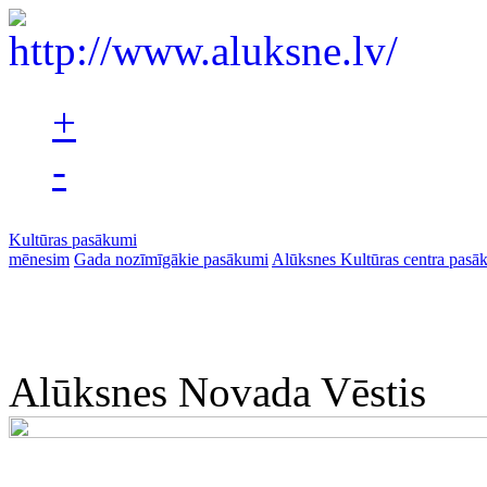
+
-
Kultūras pasākumi
mēnesim
Gada nozīmīgākie pasākumi
Alūksnes Kultūras centra pasā
Alūksnes Novada Vēstis