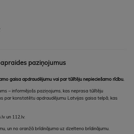
/
 apraides paziņojumus
amo gaisa apdraudējumu vai par tūlītēju nepieciešamo rīcību.
ums – informējošs paziņojums, kas neprasa tūlītēju
ums par konstatētu apdraudējumu Latvijas gaisa telpā, kas
lv un 112.lv.
u, un no oranžā brīdinājuma uz dzelteno brīdinājumu.