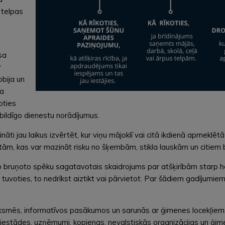
a telpas
sa
r
obija un
ka
oties
tbildīgo dienestu norādījumus.
nāti jau laikus izvērtēt, kur viņu mājoklī vai citā ikdienā apmekl
tām, kas var mazināt risku no šķembām, stikla lauskām un citiem
 bruņoto spēku sagatavotais skaidrojums par atšķirībām starp hob
tuvoties, to nedrīkst aiztikt vai pārvietot. Par šādiem gadījumiem
ksmēs, informatīvos pasākumos un sarunās ar ģimenes locekļiem, 
s iestādes, uzņēmumi, kopienas, nevalstiskās organizācijas un ģim