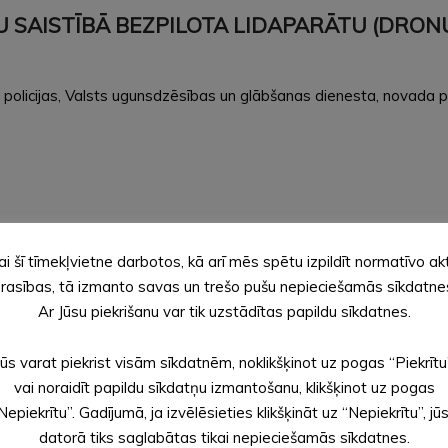
BU SAISTĪBĀ BEZPILOTA LIDAPARĀTU (DR
s policijas, Valsts ugunsdzēsības un glābšanas dienesta, novada pa
rkārtas palīdzības tālruni 112. Precīzi raksturot drona atrašanās 
ai šī tīmekļvietne darbotos, kā arī mēs spētu izpildīt normatīvo ak
niet tam tuvoties. Dodieties telpās vai atrodiet aizsegu (ēku, kok
rasības, tā izmanto savas un trešo pušu nepieciešamās sīkdatne
tiem priekšmetiem. To darīs profesionāļi;
as vienību darbu, nefilmējiet to un nepublicējiet sociālajos tīklo
Ar Jūsu piekrišanu var tik uzstādītas papildu sīkdatnes.
tikt, jo drons var būt aprīkots ar sprāgstvielu vai pašiznīcināša
Jūs varat piekrist visām sīkdatnēm, noklikšķinot uz pogas “Piekrītu
bšanas dienestus vai policiju par atradumu un tā atrašanās vietu. 
vai noraidīt papildu sīkdatņu izmantošanu, klikšķinot uz pogas
s – palieciet telpās un aizveriet logus;
Nepiekrītu”. Gadījumā, ja izvēlēsieties klikšķināt uz “Nepiekrītu”, jū
šinātu savlaicīgu šūnu apraides paziņojumu saņemšanu.
datorā tiks saglabātas tikai nepieciešamās sīkdatnes.