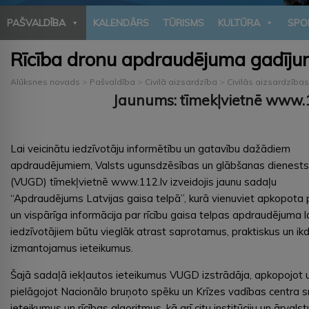
PAŠVALDĪBA
KALENDĀRS
TŪRISMS
KULTŪRA
SPO
Rīcība dronu apdraudējuma gadīj
Alūksnes novads
>
Pašvaldība
>
Civilā aizsardzība
>
Civilās aizsardzība
Jaunums: tīmekļvietnē www.11
Lai veicinātu iedzīvotāju informētību un gatavību dažādiem
apdraudējumiem, Valsts ugunsdzēsības un glābšanas dienests
(VUGD) tīmekļvietnē www.112.lv izveidojis jaunu sadaļu
“Apdraudējums Latvijas gaisa telpā”, kurā vienuviet apkopota 
un vispārīga informācija par rīcību gaisa telpas apdraudējuma lai
iedzīvotājiem būtu vieglāk atrast saprotamus, praktiskus un ik
izmantojamus ieteikumus.
Šajā sadaļā iekļautos ieteikumus VUGD izstrādāja, apkopojot 
pielāgojot Nacionālo bruņoto spēku un Krīzes vadības centra 
ieteikumus un rīcības algoritmus, kā arī citu institūciju un ārvalst