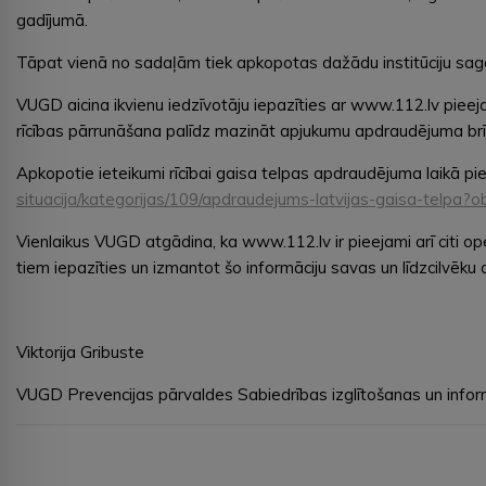
gadījumā.
Tāpat vienā no sadaļām tiek apkopotas dažādu institūciju sagatav
VUGD aicina ikvienu iedzīvotāju iepazīties ar www.112.lv pieej
rīcības pārrunāšana palīdz mazināt apjukumu apdraudējuma brīdī u
Apkopotie ieteikumi rīcībai gaisa telpas apdraudējuma laikā p
situacija/kategorijas/109/apdraudejums-latvijas-gaisa-telp
Vienlaikus VUGD atgādina, ka www.112.lv ir pieejami arī citi o
tiem iepazīties un izmantot šo informāciju savas un līdzcilvēku 
Viktorija Gribuste
VUGD Prevencijas pārvaldes Sabiedrības izglītošanas un info