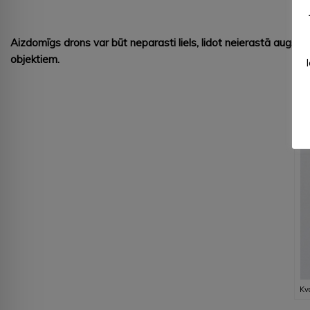
Aizdomīgs drons var būt neparasti liels, lidot neierastā augstum
objektiem.
Kv