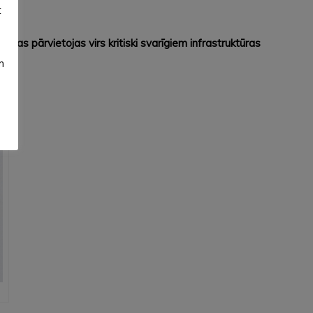
t
 tas pārvietojas virs kritiski svarīgiem infrastruktūras
m