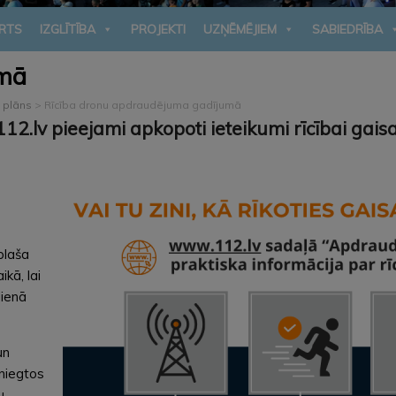
RTS
IZGLĪTĪBA
PROJEKTI
UZŅĒMĒJIEM
SABIEDRĪBA
umā
s plāns
>
Rīcība dronu apdraudējuma gadījumā
2.lv pieejami apkopoti ieteikumi rīcībai gai
plaša
kā, lai
dienā
un
sniegtos
u