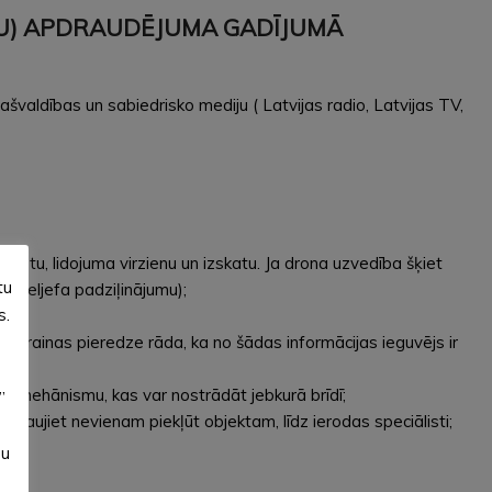
ONU) APDRAUDĒJUMA GADĪJUMĀ
švaldības un sabiedrisko mediju ( Latvijas radio, Latvijas TV,
vietu, lidojuma virzienu un izskatu. Ja drona uzvedība šķiet
tu
u, reljefa padziļinājumu);
s.
s. Ukrainas pieredze rāda, ka no šādas informācijas ieguvējs ir
nās mehānismu, kas var nostrādāt jebkurā brīdī;
”
Neļaujiet nevienam piekļūt objektam, līdz ierodas speciālisti;
su