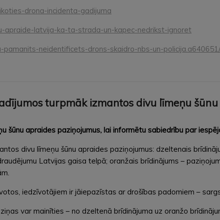
rikoties-drona-incidenta-gadijuma
u-apraide-latvija-ka-ta-strada-un-kapec-nedrikst-ignoret
-ja-pamanits-neidentificets-drons-skaidro-nbs-un-policija.a640651
dījumos turpmāk izmantos divu līmeņu šūnu
ņu šūnu apraides paziņojumus, lai informētu sabiedrību par iespēj
antos divu līmeņu šūnu apraides paziņojumus: dzeltenais brīdināj
pdraudējumu Latvijas gaisa telpā; oranžais brīdinājums – paziņoj
ām.
otos, iedzīvotājiem ir jāiepazīstas ar drošības padomiem – sargs.
ņas var mainīties – no dzeltenā brīdinājuma uz oranžo brīdinājum