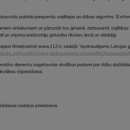
otās publiski pieejamās vadlīnijas un rīcības algoritmi. Šī inform
amiem ieteikumiem un pārrunāt tos ģimenē, darbavietā, izglītības 
n stiprina iedzīvotāju gatavību rīkoties droši un atbildīgi.
ieejami tīmekļvietnē www.112.lv, sadaļā “Apdraudējums Latvijas 
a?objects_path=lv%2Friciba-apdraudejuma-situacija%2Fkategorij
peratīvo dienestu sagatavotie drošības padomi par rīcību dažādās ā
drošības stiprināšanai.
rmēšanas nodaļas priekšniece