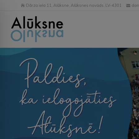
Dārza iela 11, Alūksne, Alūksnes novads, LV-4301
dom