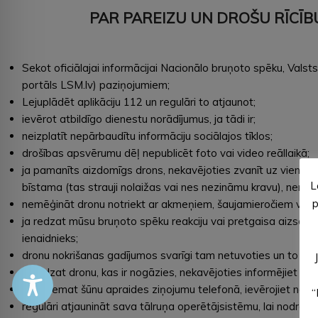
PAR PAREIZU UN DROŠU RĪCĪ
Sekot oficiālajai informācijai Nacionālo bruņoto spēku, Valst
portāls LSM.lv) paziņojumiem;
Lejuplādēt aplikāciju 112 un regulāri to atjaunot;
ievērot atbildīgo dienestu norādījumus, ja tādi ir;
neizplatīt nepārbaudītu informāciju sociālajos tīklos;
drošības apsvērumu dēļ nepublicēt foto vai video reāllaikā;
ja pamanīts aizdomīgs drons, nekavējoties zvanīt uz vienoto ā
L
bīstama (tas strauji nolaižas vai nes nezināmu kravu), nemēģi
p
nemēģināt dronu notriekt ar akmeņiem, šaujamieročiem vai ci
ja redzat mūsu bruņoto spēku reakciju vai pretgaisa aizsardzīb
ienaidnieks;
dronu nokrišanas gadījumos svarīgi tam netuvoties un to neaiz
ja redzat dronu, kas ir nogāzies, nekavējoties informējiet glā
ja saņemat šūnu apraides ziņojumu telefonā, ievērojiet norāde
“
regulāri atjaunināt sava tālruņa operētājsistēmu, lai nodro