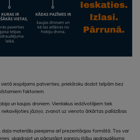
ētā vietā iespējams patverties, priekšroku dodot telpām bez
 bīstamiem faktoriem.
ija un kaujas droniem. Vienlaikus iedzīvotājiem tiek
 nekavējoties jāziņo, zvanot uz vienoto ārkārtas palīdzības
daļa materiālu pieejama arī prezentācijas formātā. Tos var
enes, skaidrojot un pārrunājot pareizu rīcību apdraudējuma