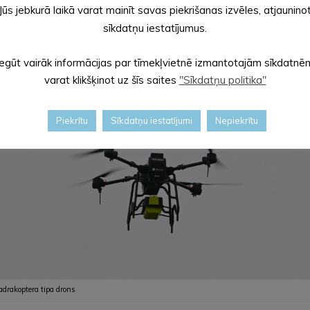
Jūs jebkurā laikā varat mainīt savas piekrišanas izvēles, atjaunino
sīkdatņu iestatījumus.
ā vai virzienā, tam var nebūt ieslēgtas navigācijas gaismas, vai arī
Iegūt vairāk informācijas par tīmekļvietnē izmantotajām sīkdatnē
varat klikšķinot uz šīs saites
"Sīkdatņu politika"
Piekrītu
Sīkdatņu iestatījumi
Nepiekrītu
adrakoptera tipa drons