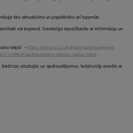
ācija tiks aktualizēta un papildināta arī turpmāk.
iestādē vai kopienā. Savlaicīga iepazīšanās ar informāciju un
gaisa telpā” –
https://www.112.lv/lv/riciba-apdraudejuma-
as%2F109%2Fapdraudejums-latvijas-gaisa-telpa
rkārtas situācijās un apdraudējumos. Iedzīvotāji aicināti ar