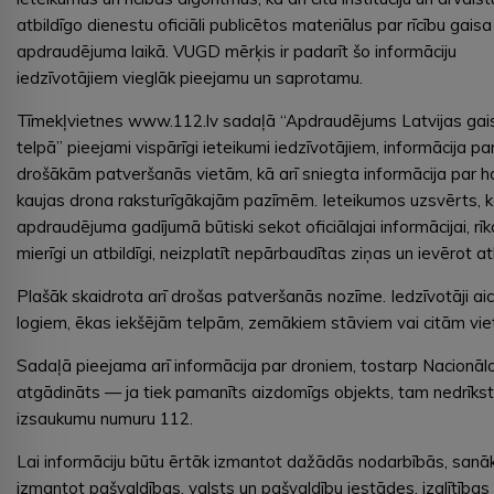
atbildīgo dienestu oficiāli publicētos materiālus par rīcību gais
apdraudējuma laikā. VUGD mērķis ir padarīt šo informāciju
iedzīvotājiem vieglāk pieejamu un saprotamu.
Tīmekļvietnes www.112.lv sadaļā “Apdraudējums Latvijas gai
telpā” pieejami vispārīgi ieteikumi iedzīvotājiem, informācija pa
drošākām patveršanās vietām, kā arī sniegta informācija par h
kaujas drona raksturīgākajām pazīmēm. Ieteikumos uzsvērts, 
apdraudējuma gadījumā būtiski sekot oficiālajai informācijai, rīk
mierīgi un atbildīgi, neizplatīt nepārbaudītas ziņas un ievērot a
Plašāk skaidrota arī drošas patveršanās nozīme. Iedzīvotāji aici
logiem, ēkas iekšējām telpām, zemākiem stāviem vai citām vie
Sadaļā pieejama arī informācija par droniem, tostarp Nacionālo
atgādināts — ja tiek pamanīts aizdomīgs objekts, tam nedrīkst 
izsaukumu numuru 112.
Lai informāciju būtu ērtāk izmantot dažādās nodarbībās, sanā
izmantot pašvaldības, valsts un pašvaldību iestādes, izglītība