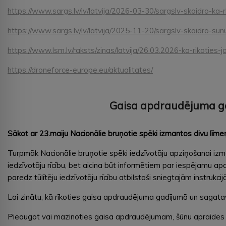
https://www.sargs.lv/lv/latvija/2026-03-30/sargslv-skaidro-ka-
https://www.sargs.lv/lv/latvija/2025-11-20/sargslv-skaidro-sun
https://www.lsm.lv/raksts/zinas/latvija/26.03.2026-ka-rikoties
https://droneforce-europe.eu/aktualitates/
Gaisa apdraudējuma ga
Sākot ar 23.maiju Nacionālie bruņotie spēki izmantos divu līme
Turpmāk Nacionālie bruņotie spēki iedzīvotāju apziņošanai izm
iedzīvotāju rīcību, bet aicina būt informētiem par iespējamu a
paredz tūlītēju iedzīvotāju rīcību atbilstoši sniegtajām instrukcij
Lai zinātu, kā rīkoties gaisa apdraudējuma gadījumā un sagatav
Pieaugot vai mazinoties gaisa apdraudējumam, šūnu apraides zi