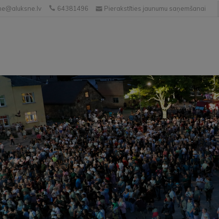
e@aluksne.lv
64381496
Pierakstīties jaunumu saņemšanai