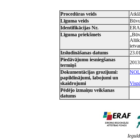
Procedūras veids
Atkl
Līguma veids
Būvu
Identifikācijas Nr.
ERA
Līguma priekšmets
„Būvu
Alūk
ietva
Izsludināšanas datums
23.0
Piedāvājumu iesniegšanas
2013.
termiņš
Dokumentācijas grozijumi:
NOL
papildinājumi, labojumi un
skaidrojumi
Vispā
Pēdējo izmaiņu veikšanas
datums
Ieguld