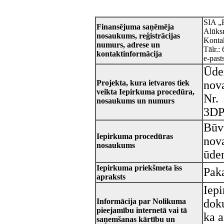
SIA „R
Finansējuma saņēmēja
Alūks
nosaukums, reģistrācijas
Kontak
numurs, adrese un
Tālr.
kontaktinformācija
e-past
Ūden
Projekta, kura ietvaros tiek
nov
veikta Iepirkuma procedūra,
Nr.
nosaukums un numurs
3DP
Būv
Iepirkuma procedūras
nov
nosaukums
ūden
Iepirkuma priekšmeta īss
Pak
apraksts
Iepi
Informācija par Nolikuma
dok
pieejamību internetā vai tā
ka a
saņemšanas kārtību un