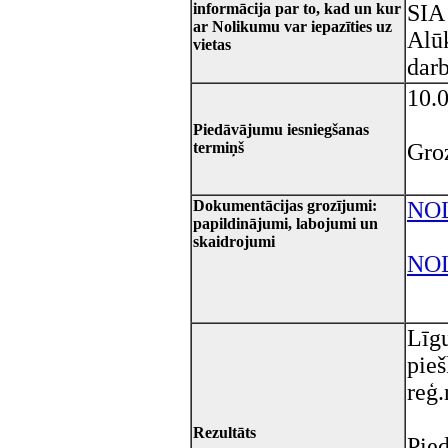
informācija par to, kad un kur
SIA 
ar Nolikumu var iepazīties uz
Alū
vietas
darb
10.0
Piedāvājumu iesniegšanas
termiņš
Groz
Dokumentācijas grozījumi:
NO
papildinājumi, labojumi un
skaidrojumi
NO
Līgu
pieš
reģ
Rezultāts
Pie