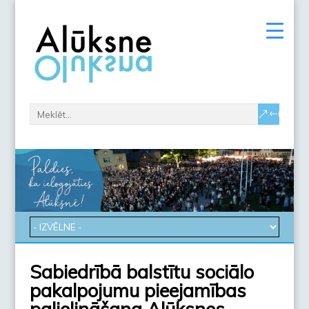
Sabiedrībā balstītu sociālo
pakalpojumu pieejamības
palielināšana Alūksnes