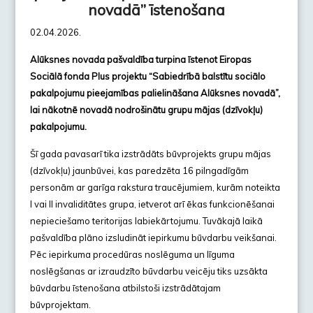
novadā” īstenošana
02.04.2026.
Alūksnes novada pašvaldība turpina īstenot Eiropas
Sociālā fonda Plus projektu “Sabiedrībā balstītu sociālo
pakalpojumu pieejamības palielināšana Alūksnes novadā”,
lai nākotnē novadā nodrošinātu grupu mājas (dzīvokļu)
pakalpojumu.
Šī gada pavasarī tika izstrādāts būvprojekts grupu mājas
(dzīvokļu) jaunbūvei, kas paredzēta 16 pilngadīgām
personām ar garīga rakstura traucējumiem, kurām noteikta
I vai II invaliditātes grupa, ietverot arī ēkas funkcionēšanai
nepieciešamo teritorijas labiekārtojumu. Tuvākajā laikā
pašvaldība plāno izsludināt iepirkumu būvdarbu veikšanai.
Pēc iepirkuma procedūras noslēguma un līguma
noslēgšanas ar izraudzīto būvdarbu veicēju tiks uzsākta
būvdarbu īstenošana atbilstoši izstrādātajam
būvprojektam.