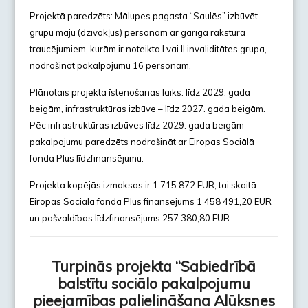
Projektā paredzēts: Mālupes pagasta “Saulēs” izbūvēt
grupu māju (dzīvokļus) personām ar garīga rakstura
traucējumiem, kurām ir noteikta I vai II invaliditātes grupa,
nodrošinot pakalpojumu 16 personām.
Plānotais projekta īstenošanas laiks: līdz 2029. gada
beigām, infrastruktūras izbūve – līdz 2027. gada beigām.
Pēc infrastruktūras izbūves līdz 2029. gada beigām
pakalpojumu paredzēts nodrošināt ar Eiropas Sociālā
fonda Plus līdzfinansējumu.
Projekta kopējās izmaksas ir 1 715 872 EUR, tai skaitā
Eiropas Sociālā fonda Plus finansējums 1 458 491,20 EUR
un pašvaldības līdzfinansējums 257 380,80 EUR.
Turpinās projekta “Sabiedrībā
balstītu sociālo pakalpojumu
pieejamības palielināšana Alūksnes