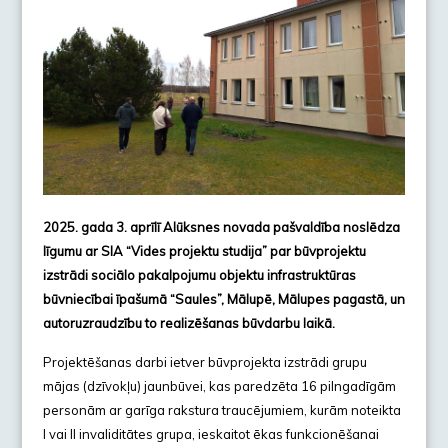
2025. gada 3. aprīlī Alūksnes novada pašvaldība noslēdza
līgumu ar SIA “Vides projektu studija” par būvprojektu
izstrādi sociālo pakalpojumu objektu infrastruktūras
būvniecībai īpašumā “Saules”, Mālupē, Mālupes pagastā, un
autoruzraudzību to realizēšanas būvdarbu laikā.
Projektēšanas darbi ietver būvprojekta izstrādi grupu
mājas (dzīvokļu) jaunbūvei, kas paredzēta 16 pilngadīgām
personām ar garīga rakstura traucējumiem, kurām noteikta
I vai II invaliditātes grupa, ieskaitot ēkas funkcionēšanai