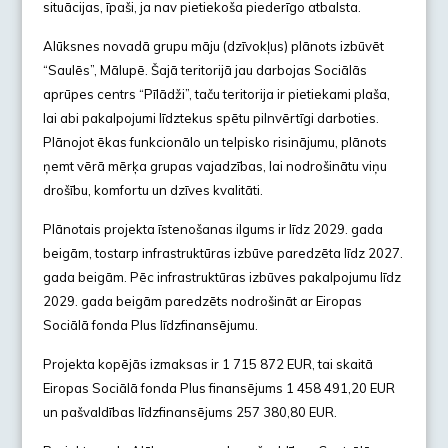
situācijas, īpaši, ja nav pietiekoša piederīgo atbalsta.
Alūksnes novadā grupu māju (dzīvokļus) plānots izbūvēt
“Saulēs”, Mālupē. Šajā teritorijā jau darbojas Sociālās
aprūpes centrs “Pīlādži”, taču teritorija ir pietiekami plaša,
lai abi pakalpojumi līdztekus spētu pilnvērtīgi darboties.
Plānojot ēkas funkcionālo un telpisko risinājumu, plānots
ņemt vērā mērķa grupas vajadzības, lai nodrošinātu viņu
drošību, komfortu un dzīves kvalitāti.
Plānotais projekta īstenošanas ilgums ir līdz 2029. gada
beigām, tostarp infrastruktūras izbūve paredzēta līdz 2027.
gada beigām. Pēc infrastruktūras izbūves pakalpojumu līdz
2029. gada beigām paredzēts nodrošināt ar Eiropas
Sociālā fonda Plus līdzfinansējumu.
Projekta kopējās izmaksas ir 1 715 872 EUR, tai skaitā
Eiropas Sociālā fonda Plus finansējums 1 458 491,20 EUR
un pašvaldības līdzfinansējums 257 380,80 EUR.