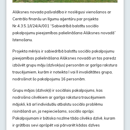
Alūksnes novada pašvaldība ir noslēgusi vienošanos ar
Centrālo finanšu un līgumu aģentūru par projekta
Nr.4.3.5.1/I/24/A/001 “Sabiedrībā balstītu sociālo
pakalpojumu pieejamības palielināšana Alūksnes novadā”
īstenošanu.
Projekta mērķis ir sabiedrībā balstītu sociālo pakalpojumu
pieejamības palielināšana Alūksnes novadā un tas paredz
izbūvēt grupu māju (dzīvokļus) personām ar garīga rakstura
traucējumiem, kurām ir noteikta I vai II invaliditātes grupa,
nodrošinot šo pakalpojumu 16 personām.
Grupu mājas (dzīvokļi) ir sociālais pakalpojums, kas
nodrošina cilvēkiem ar garīga rakstura traucējumiem
mājokli, kā arī individuālu atbalstu sociālo problēmu
risināšanā un, ja nepieciešams, sociālo aprūpi.
Pakalpojumam ir būtiska nozīme tāda cilvēka dzīvē, kuram
ir grūtības sevi aprūpēt vai pārvarēt kādas dzīves