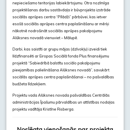
nepieciešamo teritorijas labiekārtojumu. Otra nozīmīga
projektēšanas darbu sastāvdaļa ir būvprojekta izstrāde
sociālās aprūpes centra “Pīlādži” pārbūvei, kas ietver
esošā sociālās aprūpes centra paplašināšanu ar mērķi
nākotnē nodrošināt sociālās aprūpes pakalpojumu
Alūksnes novadā vienuviet – Mālupē.
Darbi, kas saistīti ar grupu mājas (dzīvokļu) izveidi tiek
līdzfinansēti ar Eiropas Sociālā fonda Plus finansējumu
projektā “Sabiedrībā balstītu sociālo pakalpojumu
pieejamības palielināšana Alūksnes novadā”, savukārt
sociālās aprūpes centra paplašināšanai – no pašvaldības
budžeta līdzekļiem.
Projektu vada Alūksnes novada pašvaldības Centrālās
administrācijas Īpašumu pārvaldības un attīstības nodaļas
projektu vadītāja Kristīne Risberga.
Noslēgta vienošanās par projekta