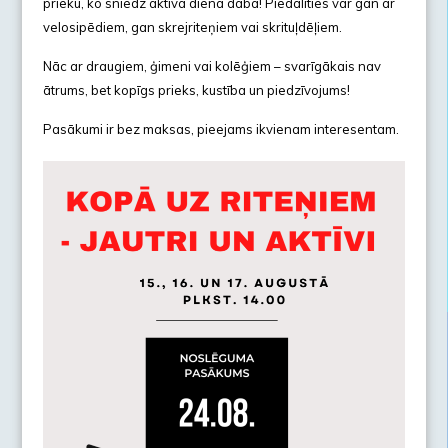
prieku, ko sniedz aktīva diena dabā! Piedalīties var gan ar
velosipēdiem, gan skrejriteņiem vai skrituļdēļiem.
Nāc ar draugiem, ģimeni vai kolēģiem – svarīgākais nav
ātrums, bet kopīgs prieks, kustība un piedzīvojums!
Pasākumi ir bez maksas, pieejams ikvienam interesentam.