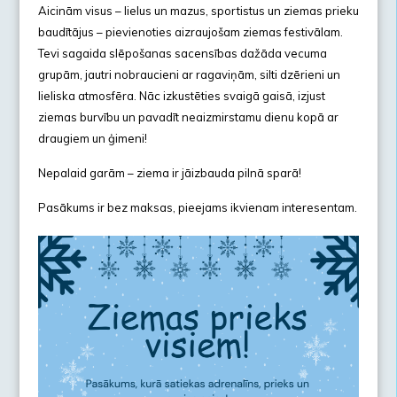
Aicinām visus – lielus un mazus, sportistus un ziemas prieku
baudītājus – pievienoties aizraujošam ziemas festivālam.
Tevi sagaida slēpošanas sacensības dažāda vecuma
grupām, jautri nobraucieni ar ragaviņām, silti dzērieni un
lieliska atmosfēra. Nāc izkustēties svaigā gaisā, izjust
ziemas burvību un pavadīt neaizmirstamu dienu kopā ar
draugiem un ģimeni!
Nepalaid garām – ziema ir jāizbauda pilnā sparā!
Pasākums ir bez maksas, pieejams ikvienam interesentam.