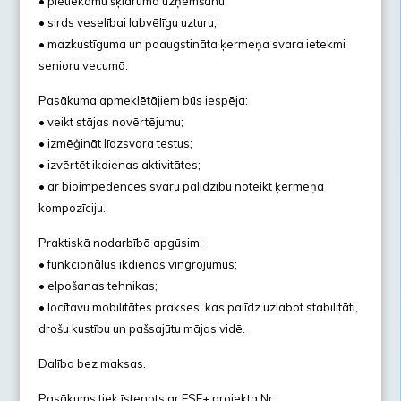
• pietiekamu šķidruma uzņemšanu;
• sirds veselībai labvēlīgu uzturu;
• mazkustīguma un paaugstināta ķermeņa svara ietekmi
senioru vecumā.
Pasākuma apmeklētājiem būs iespēja:
• veikt stājas novērtējumu;
• izmēģināt līdzsvara testus;
• izvērtēt ikdienas aktivitātes;
• ar bioimpedences svaru palīdzību noteikt ķermeņa
kompozīciju.
Praktiskā nodarbībā apgūsim:
• funkcionālus ikdienas vingrojumus;
• elpošanas tehnikas;
• locītavu mobilitātes prakses, kas palīdz uzlabot stabilitāti,
drošu kustību un pašsajūtu mājas vidē.
Dalība bez maksas.
Pasākums tiek īstenots ar ESF+ projekta Nr.