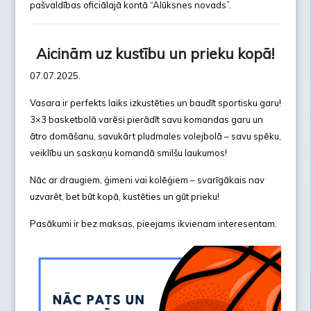
pašvaldības oficiālajā kontā “Alūksnes novads”.
Aicinām uz kustību un prieku kopā!
07.07.2025.
Vasara ir perfekts laiks izkustēties un baudīt sportisku garu!
3×3 basketbolā varēsi pierādīt savu komandas garu un
ātro domāšanu, savukārt pludmales volejbolā – savu spēku,
veiklību un saskaņu komandā smilšu laukumos!
Nāc ar draugiem, ģimeni vai kolēģiem – svarīgākais nav
uzvarēt, bet būt kopā, kustēties un gūt prieku!
Pasākumi ir bez maksas, pieejams ikvienam interesentam.