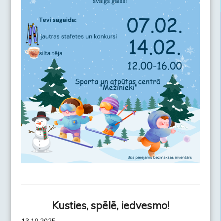
Kusties, spēlē, iedvesmo!