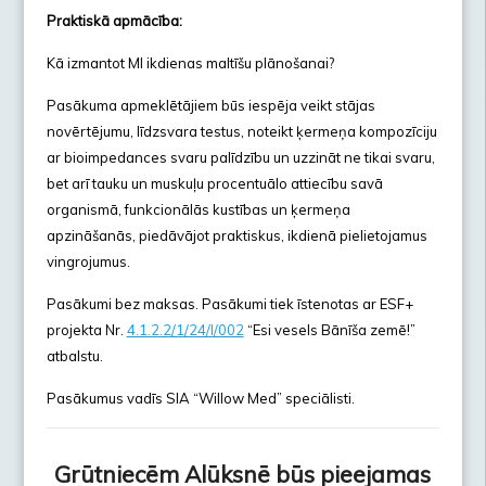
Praktiskā apmācība:
Kā izmantot MI ikdienas maltīšu plānošanai?
Pasākuma apmeklētājiem būs iespēja veikt stājas
novērtējumu, līdzsvara testus, noteikt ķermeņa kompozīciju
ar bioimpedances svaru palīdzību un uzzināt ne tikai svaru,
bet arī tauku un muskuļu procentuālo attiecību savā
organismā, funkcionālās kustības un ķermeņa
apzināšanās, piedāvājot praktiskus, ikdienā pielietojamus
vingrojumus.
Pasākumi bez maksas. Pasākumi tiek īstenotas ar ESF+
projekta Nr.
4.1.2.2/1/24/I/002
“Esi vesels Bānīša zemē!”
atbalstu.
Pasākumus vadīs SIA “Willow Med” speciālisti.
Grūtniecēm Alūksnē būs pieejamas