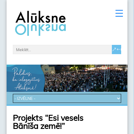
Projekts “Esi vesels
Bānīša zemē!”