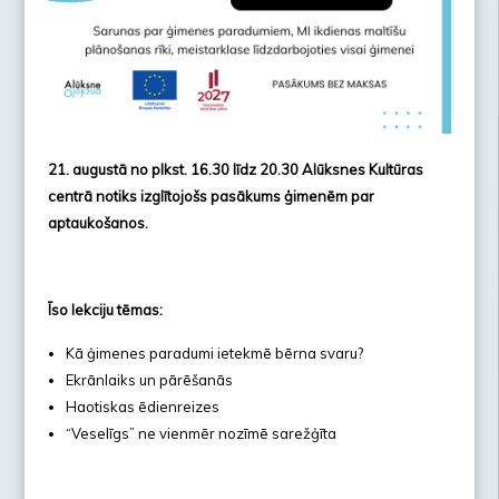
21. augustā no plkst. 16.30 līdz 20.30 Alūksnes Kultūras
centrā notiks izglītojošs pasākums ģimenēm par
aptaukošanos.
Īso lekciju tēmas:
Kā ģimenes paradumi ietekmē bērna svaru?
Ekrānlaiks un pārēšanās
Haotiskas ēdienreizes
“Veselīgs” ne vienmēr nozīmē sarežģīta