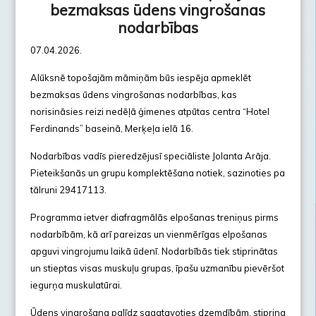
bezmaksas ūdens vingrošanas
nodarbības
07.04.2026.
Alūksnē topošajām māmiņām būs iespēja apmeklēt
bezmaksas ūdens vingrošanas nodarbības, kas
norisināsies reizi nedēļā ģimenes atpūtas centra “Hotel
Ferdinands” baseinā, Merķeļa ielā 16.
Nodarbības vadīs pieredzējusī speciāliste Jolanta Arāja.
Pieteikšanās un grupu komplektēšana notiek, sazinoties pa
tālruni 29417113.
Programma ietver diafragmālās elpošanas treniņus pirms
nodarbībām, kā arī pareizas un vienmērīgas elpošanas
apguvi vingrojumu laikā ūdenī. Nodarbībās tiek stiprinātas
un stieptas visas muskuļu grupas, īpašu uzmanību pievēršot
iegurņa muskulatūrai.
Ūdens vingrošana palīdz sagatavoties dzemdībām, stiprina