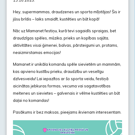
13.10.2025.
Hey, supermammas, draudzenes un sporta mīļotājas! Šis ir
jūsu brīdis – laiks smaidīt, kustēties un būt kopā!
Nāc uz Mamanet festiņu, kurā tevi sagaidīs spraigas, bet
draudzīgas spēles, mūzika, prieks un kopības sajūta,
aktivitātes visai ģimenei, balvas, pārsteigumi un, protams,
neaizmirstamas emocijas!
Mamanet ir unikāla komandu spēle sievietēm un mammām,
kas apvieno kustību prieku, draudzību un veselīgu
dzīvesveidu! Lai iepazītos ar šo sporta veidu, festiņā
aicinātas jebkuras formas, vecuma vai sagatavotības
meitenes un sievietes – galvenais ir vēlme kustēties un būt
daļai no komandas!
Pasākums ir bez maksas, pieejams ikvienam interesentam.