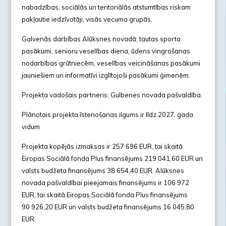
nabadzības, sociālās un teritoriālās atstumtības riskam
pakļautie iedzīvotāji, visās vecuma grupās.
Galvenās darbības Alūksnes novadā: tautas sporta
pasākumi, senioru veselības diena, ūdens vingrošanas
nodarbības grūtniecēm, veselības veicināšanas pasākumi
jauniešiem un informatīvi izglītojoši pasākumi ģimenēm.
Projekta vadošais partneris: Gulbenes novada pašvaldība.
Plānotais projekta īstenošanas ilgums ir līdz 2027. gada
vidum
Projekta kopējās izmaksas ir 257 696 EUR, tai skaitā
Eiropas Sociālā fonda Plus finansējums 219 041,60 EUR un
valsts budžeta finansējums 38 654,40 EUR. Alūksnes
novada pašvaldībai pieejamais finansējums ir 106 972
EUR, tai skaitā Eiropas Sociālā fonda Plus finansējums
90 926,20 EUR un valsts budžeta finansējums 16 045,80
EUR.