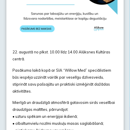
22. augustā no plkst. 10.00 līdz 14.00 Alūksnes Kultūras
centrā.
Pasākuma laikā kopā ar SIA “Willow Med” speciālistiem
būs iespēja uzzināt vairāk par veselīgu dzīvesveidu,
stiprināt savu pašsajūtu un praktiski izmēģināt dažādas
aktivitātes.
Mierīgā un draudzīgā atmosfērā gatavosim sirds veselībai
draudzīgas maltītes, pārrunājot:
• uzturu spēkam un enerģijai ikdienā;
• olbaltumvielu nozīmi muskuļu masas saglabāšanā;