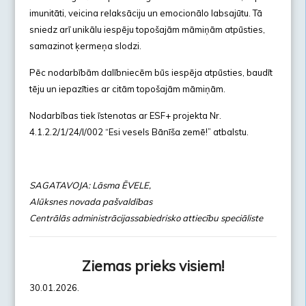
imunitāti, veicina relaksāciju un emocionālo labsajūtu. Tā
sniedz arī unikālu iespēju topošajām māmiņām atpūsties,
samazinot ķermeņa slodzi.
Pēc nodarbībām dalībniecēm būs iespēja atpūsties, baudīt
tēju un iepazīties ar citām topošajām māmiņām.
Nodarbības tiek īstenotas ar ESF+ projekta Nr.
4.1.2.2/1/24/I/002 “Esi vesels Bānīša zemē!” atbalstu.
SAGATAVOJA: Lāsma ĒVELE,
Alūksnes novada pašvaldības
Centrālās administrācijassabiedrisko attiecību speciāliste
Ziemas prieks visiem!
30.01.2026.