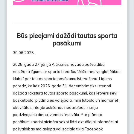
Būs pieejami dažādi tautas sporta
pasākumi
30.06.2025.
2025. gada 27. jūnijā Alūksnes novada pašvaldība
noslēdza līgumu ar sporta biedrību “Alūksnes vieglatlētikas
klubs” par tautas sporta pasākumu īstenošanu. Līgums
paredz, ka līdz 2026. gada 31. decembrim tiks īstenoti
dažāda rakstura tautas sporta pasākumi, kas ietvers sevī
basketbola, pludmales volejbola, mini futbola un mamanet
aktivitātes, riteņbraukšanas nodarbības, riteņu
piedzīvojumu dienu, ziemas festivālu. Par plānoto
pasākumu norisi aicinām sekot līdzi aktuālajai informācijai
pašvaldības mājaslapā vai sociālā tīkla Facebook