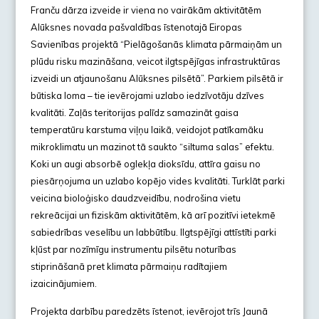
Franču dārza izveide ir viena no vairākām aktivitātēm
Alūksnes novada pašvaldības īstenotajā Eiropas
Savienības projektā “Pielāgošanās klimata pārmaiņām un
plūdu risku mazināšana, veicot ilgtspējīgas infrastruktūras
izveidi un atjaunošanu Alūksnes pilsētā”. Parkiem pilsētā ir
būtiska loma – tie ievērojami uzlabo iedzīvotāju dzīves
kvalitāti. Zaļās teritorijas palīdz samazināt gaisa
temperatūru karstuma viļņu laikā, veidojot patīkamāku
mikroklimatu un mazinot tā saukto “siltuma salas” efektu.
Koki un augi absorbē oglekļa dioksīdu, attīra gaisu no
piesārņojuma un uzlabo kopējo vides kvalitāti. Turklāt parki
veicina bioloģisko daudzveidību, nodrošina vietu
rekreācijai un fiziskām aktivitātēm, kā arī pozitīvi ietekmē
sabiedrības veselību un labbūtību. Ilgtspējīgi attīstīti parki
kļūst par nozīmīgu instrumentu pilsētu noturības
stiprināšanā pret klimata pārmaiņu radītajiem
izaicinājumiem.
Projekta darbību paredzēts īstenot, ievērojot trīs Jaunā