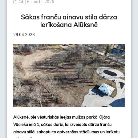
Citi
| 6. marts, 2026
Sākas franču ainavu stila dārza
ierīkošana Alūksnē
29.04.2026.
Alūksnē, pie vēsturiskās ieejas muižas parkā, Ojāra
Vācieša ielā 1, sākas darbi, lai izveidotu dārzu franču
ainavu stilā, sakoptu to aptverošos stādījumus un ierīkotu