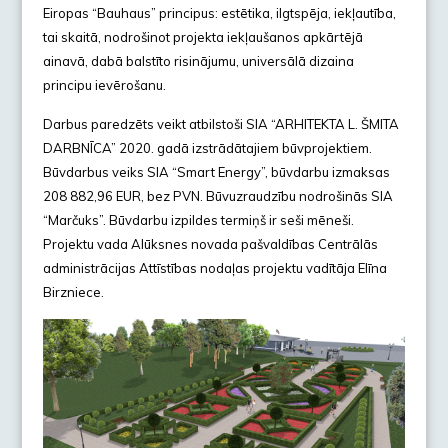
Eiropas “Bauhaus” principus: estētika, ilgtspēja, iekļautība,
tai skaitā, nodrošinot projekta iekļaušanos apkārtējā
ainavā, dabā balstīto risinājumu, universālā dizaina
principu ievērošanu.
Darbus paredzēts veikt atbilstoši SIA “ARHITEKTA L. ŠMITA
DARBNĪCA” 2020. gadā izstrādātajiem būvprojektiem.
Būvdarbus veiks SIA “Smart Energy”, būvdarbu izmaksas
208 882,96 EUR, bez PVN. Būvuzraudzību nodrošinās SIA
“Marčuks”. Būvdarbu izpildes termiņš ir seši mēneši.
Projektu vada Alūksnes novada pašvaldības Centrālās
administrācijas Attīstības nodaļas projektu vadītāja Elīna
Birzniece.