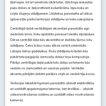
šķērsejas, kā arī simetriski izkārtotas, dzīvžoga ieskautas
puķu dobes ar dekoratīviem košumkrūmu, lapu koku un
cirptu skujeņu stādījumiem. Līdztekus paredzēta arī dārzu
aptverošās parka teritorijas stādījumu un koku sakopšana.
Centrālajā dobē vertikālajam akcentam paredzēts agri
ziedošais ķirsis, koku apdobēs pavasarī ziedēs sīpolpuķes.
Dārza centrālā daļa būs akcentēta ar dažādu šķirņu rožu
stādījumu. Četru krāsu rozes dārza centrā simbolizēs
Latvijas četrus gadalaikus. Rožu stādījumu krāsām būs
pakārtota pieguļošo ziemciešu dobes toņu kompozīcija.
Pārējo centrālajai daļai pakārtoto dobju sortiments būs
veidots no ziemcietēm un vasaras puķēm. Vertikālo
akcentu pārējām dobēm piešķirs cirpti un veidoti tūju kociņi.
Teritorijas labiekārtojumam paredzēts izbūvēt elektrotīklus
un uzstādīt apgaismojuma laternas, bet drošībai – izbūvēt
videonovērošanas sistēmu un uzstādīt video novērošanas
kameras.