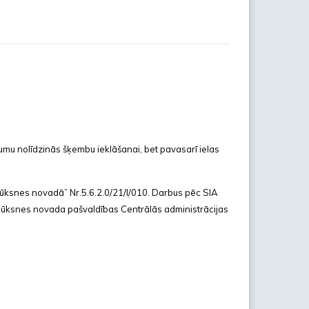
umu nolīdzinās šķembu ieklāšanai, bet pavasarī ielas
Alūksnes novadā” Nr.5.6.2.0/21/I/010. Darbus pēc SIA
Alūksnes novada pašvaldības Centrālās administrācijas