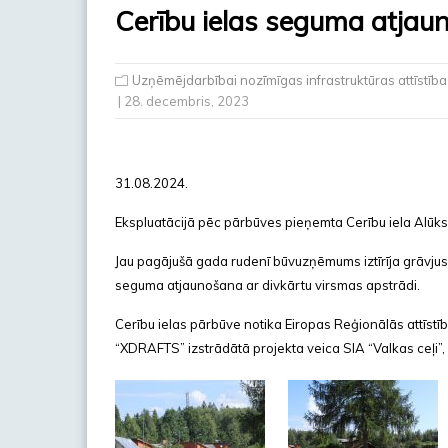
Cerību ielas seguma atjau
Uzņēmējdarbībai nozīmīgas infrastruktūras attīstī
| 28. decembris, 2023
31.08.2024.
Ekspluatācijā pēc pārbūves pieņemta Cerību iela Alūk
Jau pagājušā gada rudenī būvuzņēmums iztīrīja grāvjus
seguma atjaunošana ar divkārtu virsmas apstrādi.
Cerību ielas pārbūve notika Eiropas Reģionālās attīstī
“XDRAFTS” izstrādātā projekta veica SIA “Valkas ceļi”