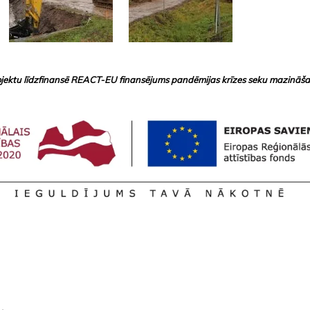
ojektu līdzfinansē REACT-EU finansējums pandēmijas krīzes seku mazināša