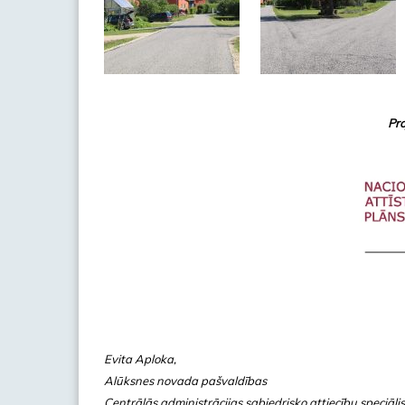
Pr
Evita Aploka,
Alūksnes novada pašvaldības
Centrālās administrācijas sabiedrisko attiecību speciāli