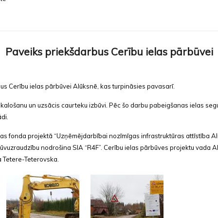
Paveiks priekšdarbus Cerību ielas pārbūvei
s Cerību ielas pārbūvei Alūksnē, kas turpināsies pavasarī.
skalošanu un uzsācis caurteku izbūvi. Pēc šo darbu pabeigšanas ielas seg
di.
bas fonda projektā “Uzņēmējdarbībai nozīmīgas infrastruktūras attīstība 
 būvuzraudzību nodrošina SIA “R4F”. Cerību ielas pārbūves projektu vada 
a Tetere-Teterovska.