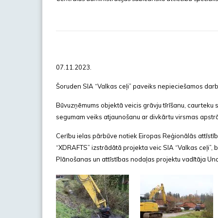
07.11.2023.
Šoruden SIA “Valkas ceļi” paveiks nepieciešamos darbu
Būvuzņēmums objektā veicis grāvju tīrīšanu, caurteku 
segumam veiks atjaunošanu ar divkārtu virsmas apstrā
Cerību ielas pārbūve notiek Eiropas Reģionālās attīstī
“XDRAFTS” izstrādātā projekta veic SIA “Valkas ceļi”,
Plānošanas un attīstības nodaļas projektu vadītāja Un