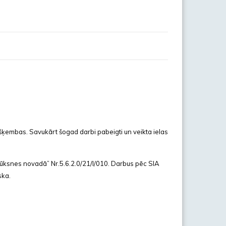
šķembas. Savukārt šogad darbi pabeigti un veikta ielas
Alūksnes novadā” Nr.5.6.2.0/21/I/010. Darbus pēc SIA
ska.