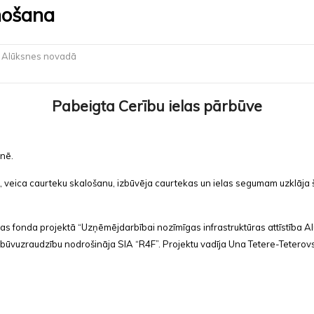
nošana
ba Alūksnes novadā
Pabeigta Cerību ielas pārbūve
snē.
, veica caurteku skalošanu, izbūvēja caurtekas un ielas segumam uzklāja 
bas fonda projektā “Uzņēmējdarbībai nozīmīgas infrastruktūras attīstība 
, būvuzraudzību nodrošināja SIA “R4F”. Projektu vadīja Una Tetere-Teterov