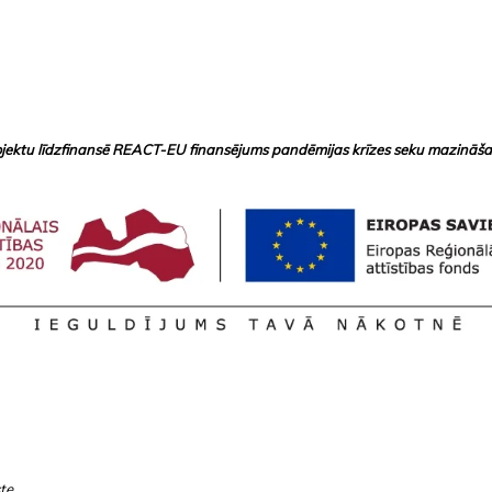
ojektu līdzfinansē REACT-EU finansējums pandēmijas krīzes seku mazināša
ste