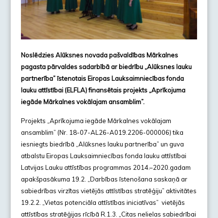
Noslēdzies Alūksnes novada pašvaldības Mārkalnes
pagasta pārvaldes sadarbībā ar biedrību „Alūksnes lauku
partnerība” īstenotais Eiropas Lauksaimniecības fonda
lauku attīstībai (ELFLA) finansētais projekts „Aprīkojuma
iegāde Mārkalnes vokālajam ansamblim”.
Projekts „Aprīkojuma iegāde Mārkalnes vokālajam
ansamblim” (Nr. 18-07-AL26-A019.2206-000006) tika
iesniegts biedrībā „Alūksnes lauku partnerība” un guva
atbalstu Eiropas Lauksaimniecības fonda lauku attīstībai
Latvijas Lauku attīstības programmas 2014.–2020.gadam
apakšpasākuma 19.2. „Darbības īstenošana saskaņā ar
sabiedrības virzītas vietējās attīstības stratēģiju” aktivitātes
19.2.2. „Vietas potenciāla attīstības iniciatīvas” vietējās
attīstības stratēģijas rīcībā R.1.3. „Citas nelielas sabiedrībai