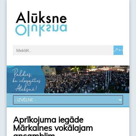
Aprīkojuma iegāde
Mārkalnes vokālajam
ansamblim