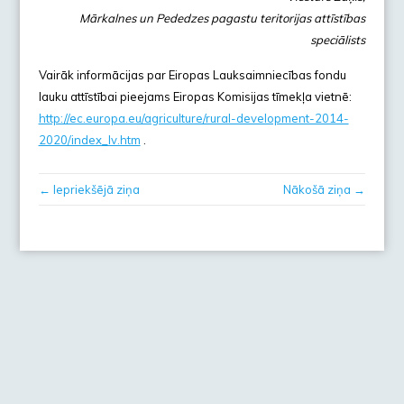
Mārkalnes un Pededzes pagastu teritorijas attīstības
speciālists
Vairāk informācijas par Eiropas Lauksaimniecības fondu
lauku attīstībai pieejams Eiropas Komisijas tīmekļa vietnē:
http://ec.europa.eu/agriculture/rural-development-2014-
2020/index_lv.htm
.
← Iepriekšējā ziņa
Nākošā ziņa →