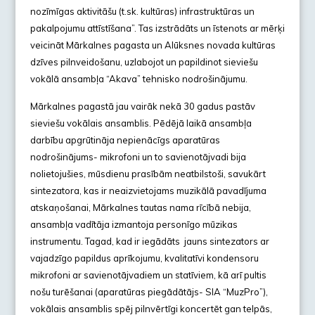
nozīmīgas aktivitāšu (t.sk. kultūras) infrastruktūras un
pakalpojumu attīstīšana”. Tas izstrādāts un īstenots ar mērķi
veicināt Mārkalnes pagasta un Alūksnes novada kultūras
dzīves pilnveidošanu, uzlabojot un papildinot sieviešu
vokālā ansambļa “Akava” tehnisko nodrošinājumu.
Mārkalnes pagastā jau vairāk nekā 30 gadus pastāv
sieviešu vokālais ansamblis. Pēdējā laikā ansambļa
darbību apgrūtināja nepienācīgs aparatūras
nodrošinājums- mikrofoni un to savienotājvadi bija
nolietojušies, mūsdienu prasībām neatbilstoši, savukārt
sintezatora, kas ir neaizvietojams muzikālā pavadījuma
atskaņošanai, Mārkalnes tautas nama rīcībā nebija,
ansambļa vadītāja izmantoja personīgo mūzikas
instrumentu. Tagad, kad ir iegādāts jauns sintezators ar
vajadzīgo papildus aprīkojumu, kvalitatīvi kondensoru
mikrofoni ar savienotājvadiem un statīviem, kā arī pultis
nošu turēšanai (aparatūras piegādātājs- SIA “MuzPro”),
vokālais ansamblis spēj pilnvērtīgi koncertēt gan telpās,