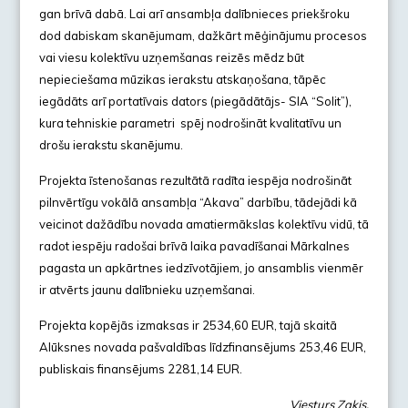
gan brīvā dabā. Lai arī ansambļa dalībnieces priekšroku
dod dabiskam skanējumam, dažkārt mēģinājumu procesos
vai viesu kolektīvu uzņemšanas reizēs mēdz būt
nepieciešama mūzikas ierakstu atskaņošana, tāpēc
iegādāts arī portatīvais dators (piegādātājs- SIA “Solit”),
kura tehniskie parametri spēj nodrošināt kvalitatīvu un
drošu ierakstu skanējumu.
Projekta īstenošanas rezultātā radīta iespēja nodrošināt
pilnvērtīgu vokālā ansambļa “Akava” darbību, tādejādi kā
veicinot dažādību novada amatiermākslas kolektīvu vidū, tā
radot iespēju radošai brīvā laika pavadīšanai Mārkalnes
pagasta un apkārtnes iedzīvotājiem, jo ansamblis vienmēr
ir atvērts jaunu dalībnieku uzņemšanai.
Projekta kopējās izmaksas ir 2534,60 EUR, tajā skaitā
Alūksnes novada pašvaldības līdzfinansējums 253,46 EUR,
publiskais finansējums 2281,14 EUR.
Viesturs Zaķis,