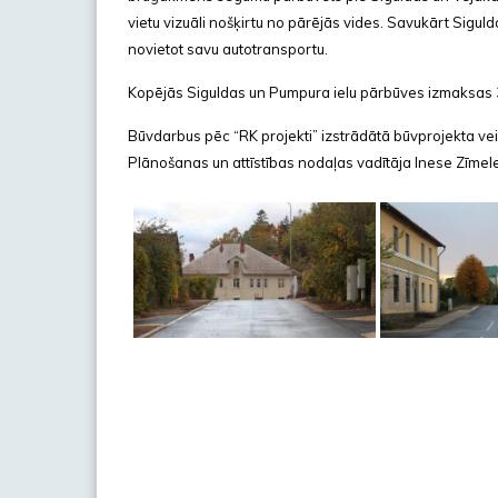
vietu vizuāli nošķirtu no pārējās vides. Savukārt Sigu
novietot savu autotransportu.
Kopējās Siguldas un Pumpura ielu pārbūves izmaksas 
Būvdarbus pēc “RK projekti” izstrādātā būvprojekta v
Plānošanas un attīstības nodaļas vadītāja Inese Zīmel