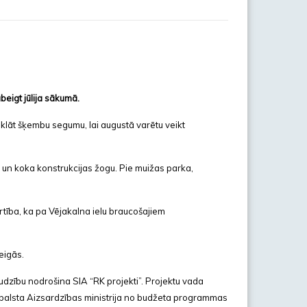
beigt jūlija sākumā.
lāt šķembu segumu, lai augustā varētu veikt
 un koka konstrukcijas žogu. Pie muižas parka,
tība, ka pa Vējakalna ielu braucošajiem
eigās.
zību nodrošina SIA “RK projekti”. Projektu vada
atbalsta Aizsardzības ministrija no budžeta programmas