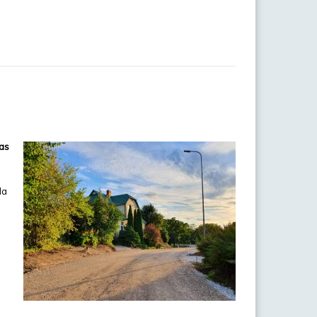
žas
da