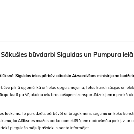
Sākušies būvdarbi Siguldas un Pumpura ielā
Alūksnē. Siguldas ielas pārbūvi atbalsta Aizsardzības ministrija no budž
ūve pilnā apjomā, kā arī ielas apgaismojuma, lietus kanalizācijas un elek
cija, kurā pa Vējakalna ielu braucošajiem transportlīdzekļiem ir priekšrok
nes laukums. To paredzēts pārbūvēt ar bruģakmens segumu un koka konstr
ukumu, lai Alūksnes muižas parka apmeklētājiem nodrošinātu piekļuvi ar a
priekš piegulošo māju īpašniekus par to informējot.