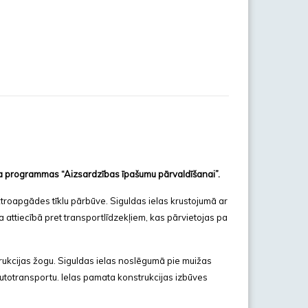
eta programmas “Aizsardzības īpašumu pārvaldīšanai”.
troapgādes tīklu pārbūve. Siguldas ielas krustojumā ar
a attiecībā pret transportlīdzekļiem, kas pārvietojas pa
ukcijas žogu. Siguldas ielas noslēgumā pie muižas
utotransportu. Ielas pamata konstrukcijas izbūves