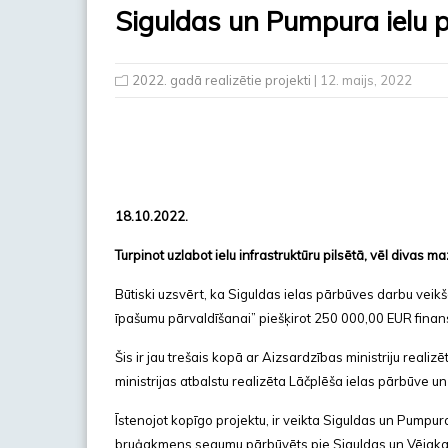
Siguldas un Pumpura ielu 
2022. gadā realizētie projekti
| 12. maijs, 2022
18.10.2022.
Turpinot uzlabot ielu infrastruktūru pilsētā, vēl divas
Būtiski uzsvērt, ka Siguldas ielas pārbūves darbu vei
īpašumu pārvaldīšanai” piešķirot 250 000,00 EUR fina
Šis ir jau trešais kopā ar Aizsardzības ministriju reali
ministrijas atbalstu realizēta Lāčplēša ielas pārbūve u
Īstenojot kopīgo projektu, ir veikta Siguldas un Pumpur
bruģakmens segumu pārbūvēts pie Siguldas un Vējakalna