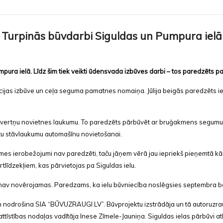
Turpinās būvdarbi Siguldas un Pumpura ielā
pura ielā. Līdz šim tiek veikti ūdensvada izbūves darbi – tos paredzēts pa
ijas izbūve un ceļa seguma pamatnes nomaiņa. Jūlija beigās paredzēts iek
u tvertņu novietnes laukumu. To paredzēts pārbūvēt ar bruģakmens segumu
tu stāvlaukumu automašīnu novietošanai.
s ierobežojumi nav paredzēti, taču jāņem vērā jau iepriekš pieņemtā kār
rtlīdzekļiem, kas pārvietojas pa Siguldas ielu.
 nav novērojamas. Paredzams, ka ielu būvniecība noslēgsies septembra b
nodrošina SIA “BŪVUZRAUGI LV”. Būvprojektu izstrādāja un tā autoruzraud
ttīstības nodaļas vadītāja Inese Zīmele-Jauniņa. Siguldas ielas pārbūvi 