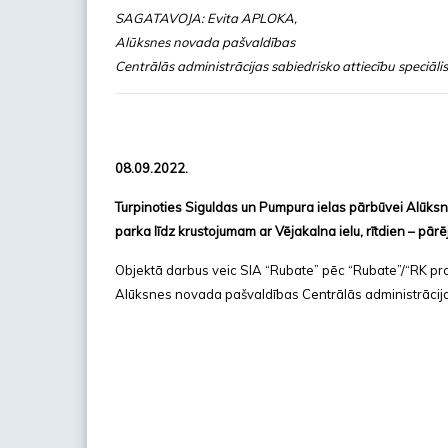
SAGATAVOJA: Evita APLOKA,
Alūksnes novada pašvaldības
Centrālās administrācijas sabiedrisko attiecību speciāli
08.09.2022.
Turpinoties Siguldas un Pumpura ielas pārbūvei Alūksn
parka līdz krustojumam ar Vējakalna ielu, rītdien – pā
Objektā darbus veic SIA “Rubate” pēc “Rubate”/“RK pro
Alūksnes novada pašvaldības Centrālās administrācija