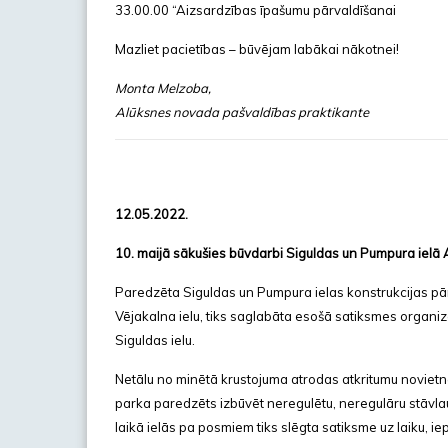
33.00.00 “Aizsardzības īpašumu pārvaldīšanai
Mazliet pacietības – būvējam labākai nākotnei!
Monta Melzoba,
Alūksnes novada pašvaldības praktikante
12.05.2022.
10. maijā sākušies būvdarbi Siguldas un Pumpura ielā 
Paredzēta Siguldas un Pumpura ielas konstrukcijas pārb
Vējakalna ielu, tiks saglabāta esošā satiksmes organizā
Siguldas ielu.
Netālu no minētā krustojuma atrodas atkritumu noviet
parka paredzēts izbūvēt neregulētu, neregulāru stāvla
laikā ielās pa posmiem tiks slēgta satiksme uz laiku, ie