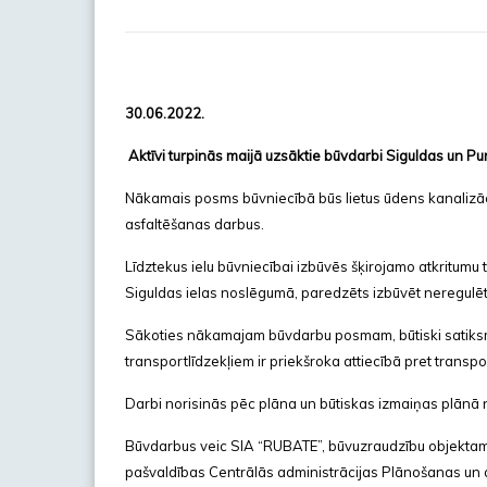
30.06.2022.
Aktīvi turpinās maijā uzsāktie būvdarbi Siguldas un Pum
Nākamais posms būvniecībā būs lietus ūdens kanalizāc
asfaltēšanas darbus.
Līdztekus ielu būvniecībai izbūvēs šķirojamo atkritum
Siguldas ielas noslēgumā, paredzēts izbūvēt neregulē
Sākoties nākamajam būvdarbu posmam, būtiski satiksme
transportlīdzekļiem ir priekšroka attiecībā pret transpo
Darbi norisinās pēc plāna un būtiskas izmaiņas plānā
Būvdarbus veic SIA “RUBATE”, būvuzraudzību objektam 
pašvaldības Centrālās administrācijas Plānošanas un a