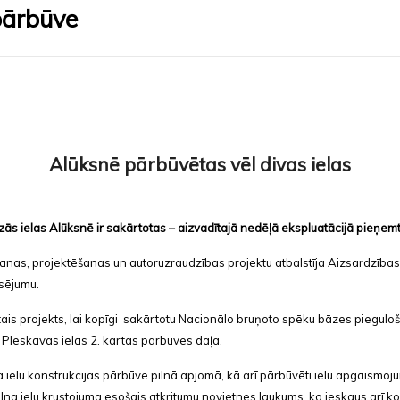
pārbūve
Alūksnē pārbūvētas vēl divas ielas
 mazās ielas Alūksnē ir sakārtotas – aizvadītajā nedēļā ekspluatācijā pieņ
kšanas, projektēšanas un autoruzraudzības projektu atbalstīja Aizsardzība
nsējumu.
zētais projekts, lai kopīgi sakārtotu Nacionālo bruņoto spēku bāzes pieguloš
n Pleskavas ielas 2. kārtas pārbūves daļa.
a ielu konstrukcijas pārbūve pilnā apjomā, kā arī pārbūvēti ielu apgaismojum
 ielu krustojuma esošais atkritumu novietnes laukums, ko ieskaus arī ko