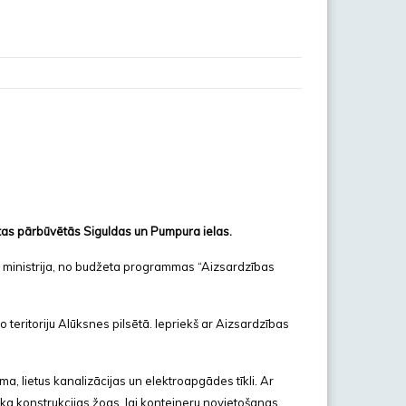
emtas pārbūvētās Siguldas un Pumpura ielas.
s ministrija, no budžeta programmas “Aizsardzības
o teritoriju Alūksnes pilsētā. Iepriekš ar Aizsardzības
a, lietus kanalizācijas un elektroapgādes tīkli. Ar
ka konstrukcijas žogs, lai konteineru novietošanas