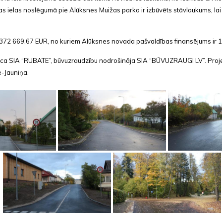
ldas ielas noslēgumā pie Alūksnes Muižas parka ir izbūvēts stāvlaukums, la
372 669,67 EUR, no kuriem Alūksnes novada pašvaldības finansējums ir 
eica SIA “RUBATE”, būvuzraudzību nodrošināja SIA “BŪVUZRAUGI LV”. Proje
e-Jauniņa.