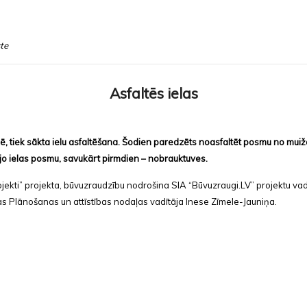
ste
Asfaltēs ielas
ē, tiek sākta ielu asfaltēšana. Šodien paredzēts noasfaltēt posmu no mui
rējo ielas posmu, savukārt pirmdien – nobrauktuves.
jekti” projekta, būvuzraudzību nodrošina SIA “Būvuzraugi.LV” projektu va
s Plānošanas un attīstības nodaļas vadītāja Inese Zīmele-Jauniņa.