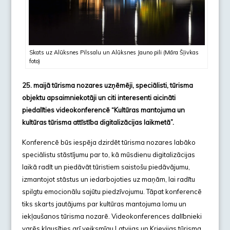
Skats uz Alūksnes Pilssalu un Alūksnes Jauno pili (Māra Šļivkas
foto)
25. maijā tūrisma nozares uzņēmēji, speciālisti, tūrisma
objektu apsaimniekotāji un citi interesenti aicināti
piedalīties videokonferencē “Kultūras mantojuma un
kultūras tūrisma attīstība digitalizācijas laikmetā”.
Konferencē būs iespēja dzirdēt tūrisma nozares labāko
speciālistu stāstījumu par to, kā mūsdienu digitalizācijas
laikā radīt un piedāvāt tūristiem saistošu piedāvājumu,
izmantojot stāstus un iedarbojoties uz maņām, lai radītu
spilgtu emocionālu sajūtu piedzīvojumu. Tāpat konferencē
tiks skarts jautājums par kultūras mantojuma lomu un
iekļaušanos tūrisma nozarē. Videokonferences dalībnieki
varēs klausīties arī veiksmīgu Latvijas un Krievijas tūrisma