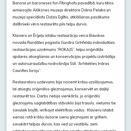
Barona un baroneses fon Fītinghofu pavadībā, kuru tēlos
iemiesojās Alūksnes muzeja direktore Diāna Pelaka un
muzeja speciālists Didzis Eglītis, atklāšanas pasākuma
dalībnieki vēra restaurēto pils telpu durvis.
Klavieru un Ērģeļu istabu restaurāciju veica Bauskas
novada Rundāles pagasta Gunāra Grīnfelda individuālais
restaurācijas uzņēmums “ROKAJS”, telpu oriģinālās
apdares atsegšanas un konservācijas projektu izstrādāja
un autoruzraudzību nodrošināja SIA “Arhitektes Ināras
Caunītes birojs”.
Restauratoru uzdevums bija noņemt krāsu uzslāņojumus,
lai atsegtu oriģinālos gleznojumus, konservēt un daļēji
restaurēt tos. Darbs nebija vienkāršs, jo oriģinālo
gleznojumu saglabātības stāvoklis bija trausls, vietumis tie
savulaik bojāti, ierīkojot elektrības vadus. Klavieru istabā
sienas rotā krāšņi iluzorie sienu gleznojumi ar grifiem,
savukārt telpas durvis, kas ved uz vestibilu, zem