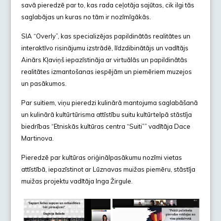
savā pieredzē par to, kas rada ceļotāja sajūtas, cik ilgi tās
saglabājas un kuras no tām ir nozīmīgākās.
SIA “Overly”, kas specializējas papildinātās realitātes un
interaktīvo risinājumu izstrādē, līdzdibinātājs un vadītājs
Ainārs Kļaviņš iepazīstināja ar virtuālās un papildinātās
realitātes izmantošanas iespējām un piemēriem muzejos
un pasākumos.
Par suitiem, viņu pieredzi kulinārā mantojuma saglabāšanā
un kulinārā kultūrtūrisma attīstību suitu kultūrtelpā stāstīja
biedrības “Etniskās kultūras centra “Suiti”” vadītāja Dace
Martinova.
Pieredzē par kultūras oriģinālpasākumu nozīmi vietas
attīstībā, iepazīstinot ar Lūznavas muižas piemēru, stāstīja
muižas projektu vadītāja Inga Žirgule.