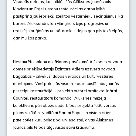
Visas šīs detaļas, kas atklājušās Alūksnes Jaunās pils
Klavieru un Ērģeļu istabu restaurācijas darbu laikā,
pastiprina jau iepriekš izteiktos vēsturnieku secinājumus, ka
barons Aleksandrs fon Fītinghofs bijis progresīvs un
realizējis oriģinālas un pārdrošas idejas gan pils iekštelpās,
gan muižas parkā.
Restaurēto salonu atklāšanas pasākumā Alūksnes novada
domes priekšsēdētājs Dzintars Adlers uzsvēra novada
bagātības – cilvēkus, dabas vērtības un kultūrvēstures
mantojumu. Viņš pateicās visiem, kas iesaistīti abu Jaunās
pils telpu restaurācijā – projekta autorei arhitektei Inārai
Caunītei, restauratoru komandai, Alūksnes muzeja
kolektīvam, pārrobežu sadarbības projekta “630 verstis
pilnas sajūtām” vadītājai Santai Supei un visiem citiem,
pateicoties kuru palīdzībai un iesaistei, divas Alūksnes
Jaunās pils telpas atguvušas savu krāšņumu.