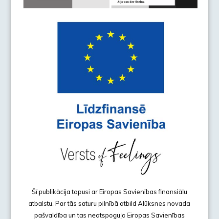
Šī publikācija tapusi ar Eiropas Savienības finansiālu
atbalstu. Par tās saturu pilnībā atbild Alūksnes novada
pašvaldība un tas neatspoguļo Eiropas Savienības