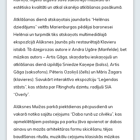
estētisko kvalitāti un atkal skanēja atklāšanas pasākumā.
Atklāšanas dienā atskaņotais jaundarbs “Helēnas
dziedājums” veltīts Marienburgas pēdējai baronesei
Helēnai un turpmāk tiks atskaņots multimediālajā
ekspozīcijā Alūksnes Jaunās pils restaurētajā Klavieru
istabā. Tā dzejprozas autore ir Andra Ugāre (Manfelde), bet
mūzikas autors – Artis Gāga, skaņdarbu ieskaņojuši un
atklāšanas dienā izpildīja Sniedze Kaņepe (balss), Artis
Gāga (saksofons), Pēteris Ozoliņš (čells) un Māris Žagars
(klavieres). Savukārt interaktīvo ekspozīciju “Leģendas
stāsts”, kas stāsta par Fītinghofu dzimtu, radījuši SIA
“Overly”.
Alūksnes Muižas parkā piektdienas pēcpusdienā un
vakarā notika sajūtu ceļojums “Daba runā uz cilvēku”, kas
apmeklētājiem pastaigu pa parku ļāva apvienot ar dabas
ainavu un mazās arhitektūras formu skicēšanu, tējas
baudīšanas rituālu, muzikālu ceļojumu klasiskās mūzikas