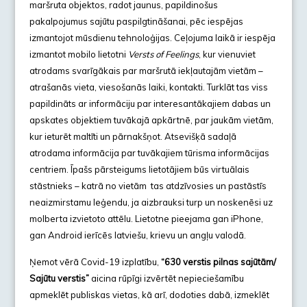
maršruta objektos, radot jaunus, papildinošus
pakalpojumus sajūtu paspilgtināšanai, pēc iespējas
izmantojot mūsdienu tehnoloģijas. Ceļojuma laikā ir iespēja
izmantot mobilo lietotni
Versts of Feelings
, kur vienuviet
atrodams svarīgākais par maršrutā iekļautajām vietām –
atrašanās vieta, viesošanās laiki, kontakti. Turklāt tas viss
papildināts ar informāciju par interesantākajiem dabas un
apskates objektiem tuvākajā apkārtnē, par jaukām vietām,
kur ieturēt maltīti un pārnakšņot. Atsevišķā sadaļā
atrodama informācija par tuvākajiem tūrisma informācijas
centriem. Īpašs pārsteigums lietotājiem būs virtuālais
stāstnieks – katrā no vietām tas atdzīvosies un pastāstīs
neaizmirstamu leģendu, ja aizbrauksi turp un noskenēsi uz
molberta izvietoto attēlu. Lietotne pieejama gan iPhone,
gan Android ierīcēs latviešu, krievu un angļu valodā.
Ņemot vērā Covid-19 izplatību,
“630 verstis pilnas sajūtām/
Sajūtu verstis”
aicina rūpīgi izvērtēt nepieciešamību
apmeklēt publiskas vietas, kā arī, dodoties dabā, izmeklēt