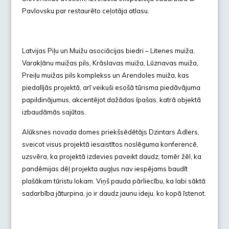
Pavlovsku par restaurēto ceļotāja atlasu.
Latvijas Piļu un Muižu asociācijas biedri – Litenes muiža,
Varakļānu muižas pils, Krāslavas muiža, Lūznavas muiža,
Preiļu muižas pils komplekss un Arendoles muiža, kas
piedalījās projektā, arī veikuši esošā tūrisma piedāvājuma
papildinājumus, akcentējot dažādas īpašas, katrā objektā
izbaudāmās sajūtas.
Alūksnes novada domes priekšsēdētājs Dzintars Adlers,
sveicot visus projektā iesaistītos noslēguma konferencē,
uzsvēra, ka projektā izdevies paveikt daudz, tomēr žēl, ka
pandēmijas dēļ projekta augļus nav iespējams baudīt
plašākam tūristu lokam. Viņš pauda pārliecību, ka labi sāktā
sadarbība jāturpina, jo ir daudz jaunu ideju, ko kopā īstenot.