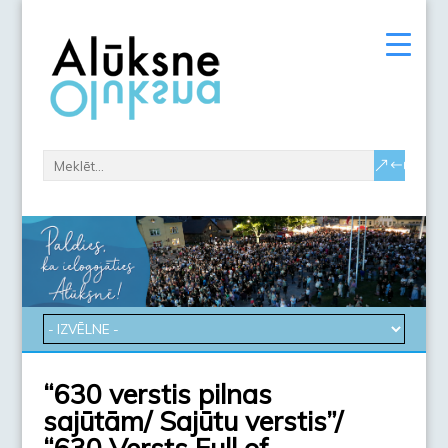
“630 verstis pilnas
sajūtām/ Sajūtu verstis”/
“630 Versts Full of