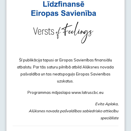
Šī publikācija tapusi ar Eiropas Savienības finansiālu
atbalstu. Par tās saturu pilnībā atbild Alūksnes novada
pašvaldība un tas neatspoguļo Eiropas Savienības
uzskatus.
Programmas mājaslapa www.latruscbc.eu
Evita Aploka,
Alūksnes novada pašvaldības sabiedrisko attiecību
speciāliste