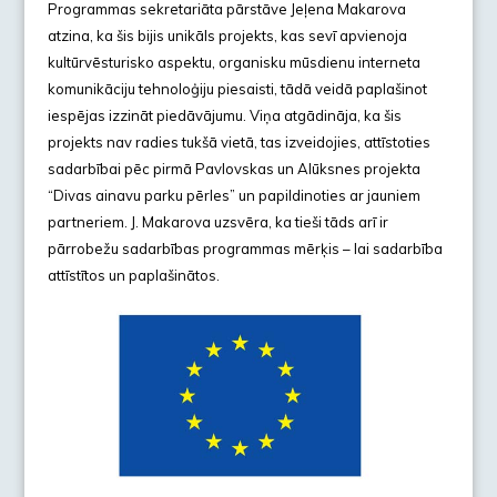
Programmas sekretariāta pārstāve Jeļena Makarova
atzina, ka šis bijis unikāls projekts, kas sevī apvienoja
kultūrvēsturisko aspektu, organisku mūsdienu interneta
komunikāciju tehnoloģiju piesaisti, tādā veidā paplašinot
iespējas izzināt piedāvājumu. Viņa atgādināja, ka šis
projekts nav radies tukšā vietā, tas izveidojies, attīstoties
sadarbībai pēc pirmā Pavlovskas un Alūksnes projekta
“Divas ainavu parku pērles” un papildinoties ar jauniem
partneriem. J. Makarova uzsvēra, ka tieši tāds arī ir
pārrobežu sadarbības programmas mērķis – lai sadarbība
attīstītos un paplašinātos.