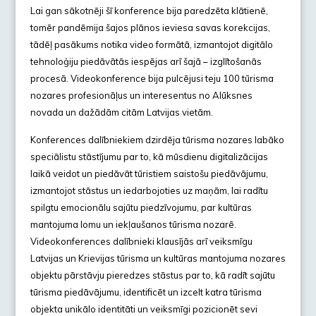
Lai gan sākotnēji šī konference bija paredzēta klātienē,
tomēr pandēmija šajos plānos ieviesa savas korekcijas,
tādēļ pasākums notika video formātā, izmantojot digitālo
tehnoloģiju piedāvātās iespējas arī šajā – izglītošanās
procesā. Videokonference bija pulcējusi teju 100 tūrisma
nozares profesionāļus un interesentus no Alūksnes
novada un dažādām citām Latvijas vietām.
Konferences dalībniekiem dzirdēja tūrisma nozares labāko
speciālistu stāstījumu par to, kā mūsdienu digitalizācijas
laikā veidot un piedāvāt tūristiem saistošu piedāvājumu,
izmantojot stāstus un iedarbojoties uz maņām, lai radītu
spilgtu emocionālu sajūtu piedzīvojumu, par kultūras
mantojuma lomu un iekļaušanos tūrisma nozarē.
Videokonferences dalībnieki klausījās arī veiksmīgu
Latvijas un Krievijas tūrisma un kultūras mantojuma nozares
objektu pārstāvju pieredzes stāstus par to, kā radīt sajūtu
tūrisma piedāvājumu, identificēt un izcelt katra tūrisma
objekta unikālo identitāti un veiksmīgi pozicionēt sevi