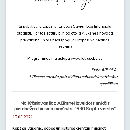
Šī publikācija tapusi ar Eiropas Savienības finansiālu
atbalstu. Par tās saturu pilnībā atbild Alūksnes novada
pašvaldība un tas neatspoguļo Eiropas Savienības
uzskatus.
Programmas mājaslapa www.latruscbc.eu
Evita APLOKA,
Alūksnes novada pašvaldības
sabiedrisko attiecību
speciāliste
No Krāslavas līdz Alūksnei izveidots unikāls
pierobežas tūrisma maršruts
“630 Sajūtu verstis”
15.06.2021.
Kopš šīs vasaras, dabas un kultūras cienītāji ir aicināti