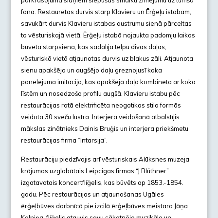
pārkrāsojuma slāņiem slēpušas smalku zīmējumu uz tumša
fona. Restaurētas durvis starp Klavieru un Ērģeļu istabām,
savukārt durvis Klavieru istabas austrumu sienā pārceltas
to vēsturiskajā vietā. Ērģeļu istabā nojaukta padomju laikos
būvētā starpsiena, kas sadalīja telpu divās daļās,
vēsturiskā vietā atjaunotas durvis uz blakus zāli. Atjaunota
sienu apakšējo un augšējo daļu greznojusī koka
panelējuma imitācija, kas apakšējā daļā kombinēta ar koka
līstēm un nosedzošo profilu augšā. Klavieru istabu pēc
restaurācijas rotā elektrificēta neogotikas stila formās
veidota 30 sveču lustra. Interjera veidošanā atbalstījis
mākslas zinātnieks Dainis Bruģis un interjera priekšmetu
restaurācijas firma “Intarsija”.
Restaurāciju piedzīvojis arī vēsturiskais Alūksnes muzeja
krājumos uzglabātais Leipcigas firmas “J.Blüthner”
izgatavotais koncertflīģelis, kas būvēts ap 1853.-1854.
gadu. Pēc restaurācijas un atjaunošanas Ugāles
ērģeļbūves darbnīcā pie izcilā ērģeļbūves meistara Jāņa
Kalniņa, flīģelis atguvis savu sākotnējo muzikālo un