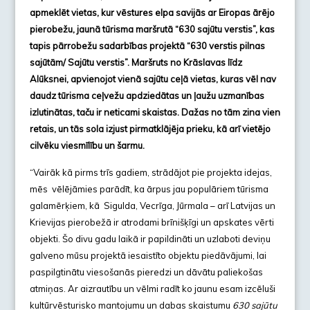
apmeklēt
vietas, kur vēstures elpa savijās ar Eiropas ārējo
pierobežu, jaunā tūrisma maršrutā “630 sajūtu verstis”, kas
tapis pārrobežu sadarbības projektā “630 verstis pilnas
sajūtām/ Sajūtu verstis”. Maršruts no Krāslavas līdz
Alūksnei, apvienojot vienā sajūtu ceļā vietas, kuras vēl nav
daudz tūrisma ceļvežu apdziedātas un ļaužu uzmanības
izlutinātas, taču ir neticami skaistas. Dažas no tām zina vien
retais, un tās sola izjust pirmatklājēja prieku, kā arī vietējo
cilvēku viesmīlību un šarmu.
“Vairāk kā pirms trīs gadiem, strādājot pie projekta idejas,
mēs vēlējāmies parādīt, ka ārpus jau populāriem tūrisma
galamērķiem, kā Sigulda, Vecrīga, Jūrmala – arī Latvijas un
Krievijas pierobežā ir atrodami brīnišķīgi un apskates vērti
objekti. Šo divu gadu laikā ir papildināti un uzlaboti deviņu
galveno mūsu projektā iesaistīto objektu piedāvājumi, lai
paspilgtinātu viesošanās pieredzi un dāvātu paliekošas
atmiņas. Ar aizrautību un vēlmi radīt ko jaunu esam izcēluši
kultūrvēsturisko mantojumu un dabas skaistumu
630 sajūtu