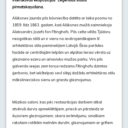
interaktīvās ekspozīcijas “Leģendas stāsts”
pirmatskaņošana.
Alūksnes Jaunās pils būvniecība datēta ar laika posmu no
1859. līdz 1863. gadam, kad Alūksnes muižā saimniekoja
Aleksandrs Jozefs fon Fītinghofs. Pils celta vēlās Tjūdoru
neogotikas stilā un ir viens no ievērojamākajiem šī
arhitektūras stila pieminekļiem Latvijā. Ēkas parādes
fasāde ar centrālajām telpām un atpūtas terasi vērsta uz
gleznaino ezeru un ainavisko muižas parku. Virs pils
galvenās ieejas zem torņa redzams Fītinghofu dzimtas
ģerbonis, bet iekštelpas sevī slēpj dažādu arhitektūras stilu
mākslinieciskos sienu un griestu gleznojumus.
Mūzikas saloni, kas pēc restaurācijas darbiem atkal
atvēruši durvis apmeklētājiem, priecē un pārsteidz ar
iluzoriem gleznojumiem, okera ierāmējumu, smalkiem
rakstiem rotātām melnām durvīm, gleznojumiem ar grifiem.