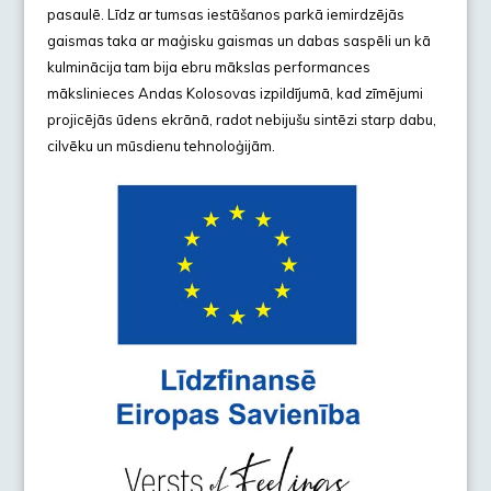
pasaulē. Līdz ar tumsas iestāšanos parkā iemirdzējās
gaismas taka ar maģisku gaismas un dabas saspēli un kā
kulminācija tam bija ebru mākslas performances
mākslinieces Andas Kolosovas izpildījumā, kad zīmējumi
projicējās ūdens ekrānā, radot nebijušu sintēzi starp dabu,
cilvēku un mūsdienu tehnoloģijām.