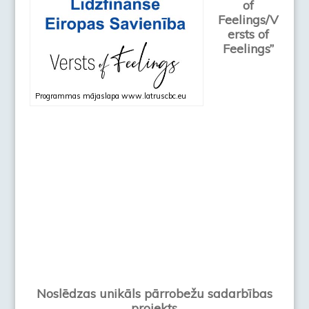
of
Feelings/V
ersts of
Feelings”
Programmas mājaslapa www.latruscbc.eu
Noslēdzas unikāls pārrobežu sadarbības
projekts