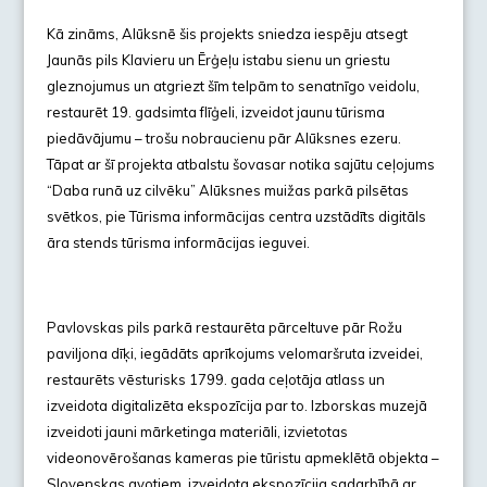
Kā zināms, Alūksnē šis projekts sniedza iespēju atsegt
Jaunās pils Klavieru un Ērģeļu istabu sienu un griestu
gleznojumus un atgriezt šīm telpām to senatnīgo veidolu,
restaurēt 19. gadsimta flīģeli, izveidot jaunu tūrisma
piedāvājumu – trošu nobraucienu pār Alūksnes ezeru.
Tāpat ar šī projekta atbalstu šovasar notika sajūtu ceļojums
“Daba runā uz cilvēku” Alūksnes muižas parkā pilsētas
svētkos, pie Tūrisma informācijas centra uzstādīts digitāls
āra stends tūrisma informācijas ieguvei.
Pavlovskas pils parkā restaurēta pārceltuve pār Rožu
paviljona dīķi, iegādāts aprīkojums velomaršruta izveidei,
restaurēts vēsturisks 1799. gada ceļotāja atlass un
izveidota digitalizēta ekspozīcija par to. Izborskas muzejā
izveidoti jauni mārketinga materiāli, izvietotas
videonovērošanas kameras pie tūristu apmeklētā objekta –
Slovenskas avotiem, izveidota ekspozīcija sadarbībā ar