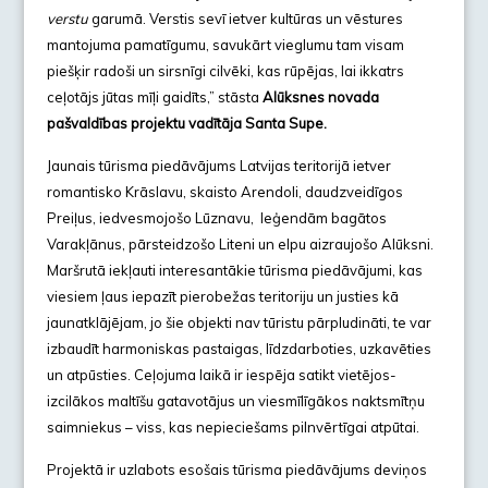
verstu
garumā. Verstis sevī ietver kultūras un vēstures
mantojuma pamatīgumu, savukārt vieglumu tam visam
piešķir radoši un sirsnīgi cilvēki, kas rūpējas, lai ikkatrs
ceļotājs jūtas mīļi gaidīts,” stāsta
Alūksnes novada
pašvaldības projektu vadītāja Santa Supe.
Jaunais tūrisma piedāvājums Latvijas teritorijā ietver
romantisko Krāslavu, skaisto Arendoli, daudzveidīgos
Preiļus, iedvesmojošo Lūznavu, leģendām bagātos
Varakļānus, pārsteidzošo Liteni un elpu aizraujošo Alūksni.
Maršrutā iekļauti interesantākie tūrisma piedāvājumi, kas
viesiem ļaus iepazīt pierobežas teritoriju un justies kā
jaunatklājējam, jo šie objekti nav tūristu pārpludināti, te var
izbaudīt harmoniskas pastaigas, līdzdarboties, uzkavēties
un atpūsties. Ceļojuma laikā ir iespēja satikt vietējos-
izcilākos maltīšu gatavotājus un viesmīlīgākos naktsmītņu
saimniekus – viss, kas nepieciešams pilnvērtīgai atpūtai.
Projektā ir uzlabots esošais tūrisma piedāvājums deviņos