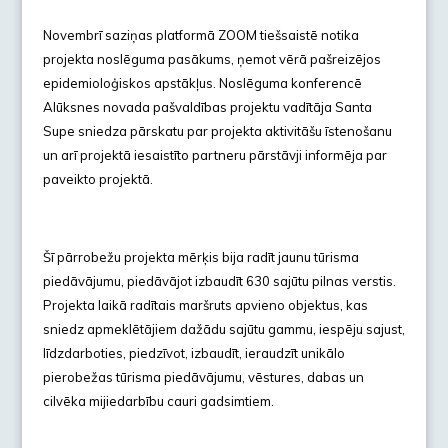
Novembrī saziņas platformā ZOOM tiešsaistē notika
projekta noslēguma pasākums, ņemot vērā pašreizējos
epidemioloģiskos apstākļus. Noslēguma konferencē
Alūksnes novada pašvaldības projektu vadītāja Santa
Supe sniedza pārskatu par projekta aktivitāšu īstenošanu
un arī projektā iesaistīto partneru pārstāvji informēja par
paveikto projektā.
Šī pārrobežu projekta mērķis bija radīt jaunu tūrisma
piedāvājumu, piedāvājot izbaudīt 630 sajūtu pilnas verstis.
Projekta laikā radītais maršruts apvieno objektus, kas
sniedz apmeklētājiem dažādu sajūtu gammu, iespēju sajust,
līdzdarboties, piedzīvot, izbaudīt, ieraudzīt unikālo
pierobežas tūrisma piedāvājumu, vēstures, dabas un
cilvēka mijiedarbību cauri gadsimtiem.