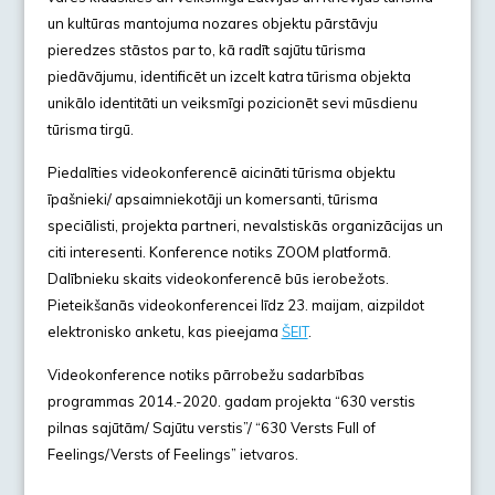
un kultūras mantojuma nozares objektu pārstāvju
pieredzes stāstos par to, kā radīt sajūtu tūrisma
piedāvājumu, identificēt un izcelt katra tūrisma objekta
unikālo identitāti un veiksmīgi pozicionēt sevi mūsdienu
tūrisma tirgū.
Piedalīties videokonferencē aicināti tūrisma objektu
īpašnieki/ apsaimniekotāji un komersanti, tūrisma
speciālisti, projekta partneri, nevalstiskās organizācijas un
citi interesenti. Konference notiks ZOOM platformā.
Dalībnieku skaits videokonferencē būs ierobežots.
Pieteikšanās videokonferencei līdz 23. maijam, aizpildot
elektronisko anketu, kas pieejama
ŠEIT
.
Videokonference notiks pārrobežu sadarbības
programmas 2014.-2020. gadam projekta “630 verstis
pilnas sajūtām/ Sajūtu verstis”/ “630 Versts Full of
Feelings/Versts of Feelings” ietvaros.