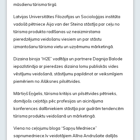
mūsdienu tūrisma tirgū.
Latvijas Universitātes Filozofijas un Socioloģijas institūta
vadošā pētniece Aija van der Steina stāstīja par ceļu no
tūrisma produkta radīšanas uz neaizmirstama
pieredzējuma veidošanu viesiem un par stāstu
izmantošanu tūrisma vietu un uzņēmumu mārketingā.
Dizaina biroja “H2E” vadītāja un partnere Dagnija Balode
iepazīstināja ar pieredzes dizaina lomu publiskās vides
vēstījumu veidošanā, stāstījumu papildinot ar veiksmīgiem
piemēriem no Alūksnes pilsētvides.
Mārtiņš Eņģelis, tūrisma kritiķis un pilsētvides pētnieks,
domājošs ceļotājs pēc profesijas un aicinājuma
konferences dalībniekiem stāstīja par gudrām tendencēm
tūrisma produktu veidošanā un mārketingā.
Viena no ceļojumu bloga “Sapņu Medniece”
sapnumedniece.lv veidotājiem Alīna Andrušaite dalījās