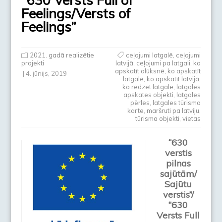
Feelings/Versts of
Feelings”
2021. gadā realizētie
ceļojumi latgalē
,
ceļojumi
projekti
latvijā
,
ceļojumi pa latgali
,
ko
apskatīt alūksnē
,
ko apskatīt
| 4. jūnijs, 2019
latgalē
,
ko apskatīt latvijā
,
ko redzēt latgalē
,
latgales
apskates objekti
,
latgales
pērles
,
latgales tūrisma
karte
,
maršruti pa latviju
,
tūrisma objekti
,
vietas
“630
verstis
pilnas
sajūtām/
Sajūtu
verstis”/
“630
Versts Full