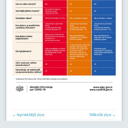
← Iepriekšējā ziņa
Nākošā ziņa →