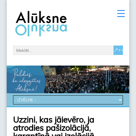
Uzzini, kas jāievēro, ja
atrodies pašizolācijā,
karantīnā vai izolācijā