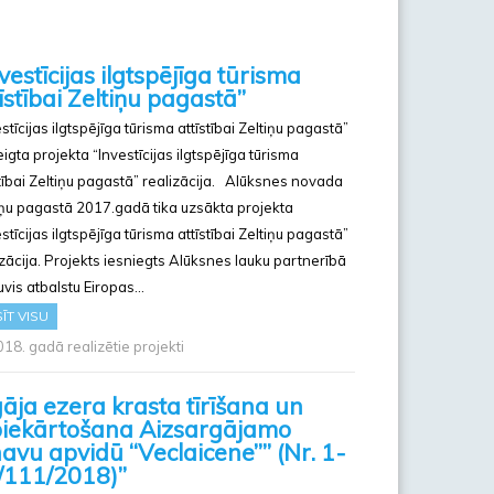
vestīcijas ilgtspējīga tūrisma
īstībai Zeltiņu pagastā”
stīcijas ilgtspējīga tūrisma attīstībai Zeltiņu pagastā”
igta projekta “Investīcijas ilgtspējīga tūrisma
stībai Zeltiņu pagastā” realizācija. Alūksnes novada
iņu pagastā 2017.gadā tika uzsākta projekta
stīcijas ilgtspējīga tūrisma attīstībai Zeltiņu pagastā”
izācija. Projekts iesniegts Alūksnes lauku partnerībā
uvis atbalstu Eiropas…
ĪT VISU
18. gadā realizētie projekti
gāja ezera krasta tīrīšana un
biekārtošana Aizsargājamo
navu apvidū “Veclaicene”” (Nr. 1-
/111/2018)”