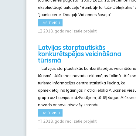
ekspluatācijā autoceļu “Bambāļi-Tortuži-Dēliņkalns” 
“Jaunlaicene-Dauguļi-Vidzemes šoseja”…
LASĪT VISU
2018. gadā realizētie projekti
Latvijas starptautiskās
konkurētspējas veicināšana
tūrismā
Latvijas starptautiskās konkurētspējas veicināšan
tūrismā Alūksnes novads reklamējas Tallinā Alūks
tūrisma informācijas centra statistika liecina, ka
apmeklētāji no Igaunijas ir otrā lielākā Alūksnes vies
grupa aiz Latvijas iedzīvotājiem, tādēļ šogad Alūksne
novads ar savu atsevišķu stendu…
LASĪT VISU
2018. gadā realizētie projekti