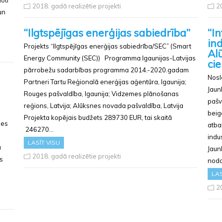
2018. gadā realizētie projekti
20
un
“Ilgtspējīgas enerģijas sabiedrība”
“I
ind
Projekts “Ilgtspējīgas enerģijas sabiedrība/SEC” (Smart
Al
Energy Community (SEC)) Programma Igaunijas-Latvijas
ci
pārrobežu sadarbības programma 2014.-2020.gadam
Noslē
Partneri Tartu Reģionalā enerģijas aģentūra, Igaunija;
Jaun
Rouges pašvaldība, Igaunija; Vidzemes plānošanas
pašv
reģions, Latvija; Alūksnes novada pašvaldība, Latvija
a
beig
Projekta kopējais budžets 289730 EUR, tai skaitā
nes
atba
246270…
indu
LASĪT VISU
u
Jaun
2018. gadā realizētie projekti
s
noda
LAS
20