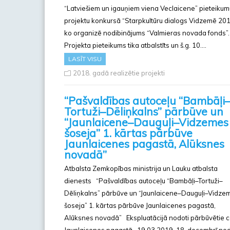
“Latviešiem un igauņiem viena Veclaicene” pieteikum
projektu konkursā “Starpkultūru dialogs Vidzemē 201
ko organizē nodibinājums “Valmieras novada fonds”.
Projekta pieteikums tika atbalstīts un š.g. 10….
LASĪT VISU
2018. gadā realizētie projekti
“Pašvaldības autoceļu “Bambāļi
Tortuži–Dēliņkalns” pārbūve un
“Jaunlaicene–Dauguļi–Vidzemes
šoseja” 1. kārtas pārbūve
Jaunlaicenes pagastā, Alūksnes
novadā”
Atbalsta Zemkopības ministrija un Lauku atbalsta
dienests “Pašvaldības autoceļu “Bambāļi–Tortuži–
Dēliņkalns” pārbūve un “Jaunlaicene–Dauguļi–Vidze
šoseja” 1. kārtas pārbūve Jaunlaicenes pagastā,
Alūksnes novadā” Ekspluatācijā nodoti pārbūvētie c
Jaunlaicenes pagastā 19.03.2019. 18. decembrī nod