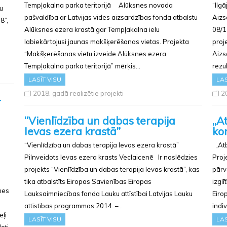
Tempļakalna parka teritorijā Alūksnes novada
“Ilg
u
pašvaldība ar Latvijas vides aizsardzības fonda atbalstu
Aizs
8”,
Alūksnes ezera krastā gar Tempļakalna ielu
08/1
labiekārtojusi jaunas makšķerēšanas vietas. Projekta
proj
“Makšķerēšanas vietu izveide Alūksnes ezera
Aizs
Tempļakalna parka teritorijā” mērķis…
rezu
LASĪT VISU
LAS
2018. gadā realizētie projekti
20
–
“Vienlīdzība un dabas terapija
„At
Ievas ezera krastā”
ko
“Vienlīdzība un dabas terapija Ievas ezera krastā”
„Atb
Pilnveidots Ievas ezera krasts Veclaicenē Ir noslēdzies
Proj
projekts “Vienlīdzība un dabas terapija Ievas krastā”, kas
pārv
tika atbalstīts Eiropas Savienības Eiropas
izgl
mes
Lauksaimniecības fonda Lauku attīstībai Latvijas Lauku
Eiro
attīstības programmas 2014. –…
indi
eļi
LASĪT VISU
LAS
oti