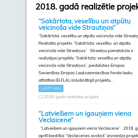
2018. gadā realizētie projek
“Sakārtota, veselību un atpūtu
veicinoša vide Strautiņos”
“Sakārtota, veselību un atpūtu veicinoša vide Strauti
Realizēts projekts “Sakārtota, veselību un atpūtu
veicinoša vide Strautiņos” Strautiņu pamatskola ir
realizējusi projektu “Sakārtota, veselību un atpūtu
veicinoša vide Strautiņos”, piedaloties Eiropas
Savienības Eiropas Lauksaimniecības fonda lauku
attīstībai (ELFLA) izsludinātajā projektu…
LASĪT VISU
2018. gadā realizētie projekti
“Latviešiem un igauņiem viena
Veclaicene”
“Latviešiem un igauņiem viena Veclaicene” 2018. 
aprīlī biedrība “Veclaicenes avotiņš” iesniedza proje