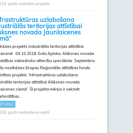
18. gadā realizētie projekti
nfrastruktūras uzlabošana
ustriālās teritorijas attīstībai
ūksnes novada Jaunlaicenes
emā”
dzies projekts industriālās teritorijas attīstībai
laicenē 04.10.2018. Evita Aploka, Alūksnes novada
aldības sabiedrisko attiecību speciāliste Septembra
ās noslēdzies Eiropas Reģionālās attīstības fonda
lstītais projekts “Infrastruktūras uzlabošana
striālās teritorijas attīstībai Alūksnes novada
laicenes ciemā”. Šī projekta mērķis ir sekmēt
rbinātības…
ĪT VISU
18. gadā realizētie projekti