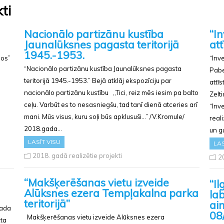
ti
Nacionālo partizānu kustība
“In
Jaunalūksnes pagasta teritorijā
att
1945.-1953.
ņos”
“Inve
“Nacionālo partizānu kustība Jaunalūksnes pagasta
Pabe
teritorijā 1945.-1953.” Bejā atklāj ekspozīciju par
attī
nacionālo partizānu kustību ,,Tici, reiz mēs iesim pa balto
Zelt
ceļu. Varbūt es to nesasniegšu, tad tanī dienā atceries arī
“Inve
mani. Mūs visus, kuru soļi būs apklusuši…” /V.Kromule/
real
2018.gada…
un g
LASĪT VISU
LAS
2018. gadā realizētie projekti
20
“Makšķerēšanas vietu izveide
“Il
Alūksnes ezera Tempļakalna parka
la
teritorijā”
ai
gada
08
Makšķerēšanas vietu izveide Alūksnes ezera
kta