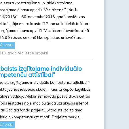
āja ezera krasta tīrīšana un labiekārtošana
argājamo ainavu apvidū “Veclaicene”” (Nr. 1-
11/2018)” 30. novembrī 2018. gadā noslēdzas
ekta “Ilgāja ezera krasta tīrīšana un labiekārtošana
argājamo ainavu apvidū “Veclaicene” ieviešana, kā
ltātā 2 reizes sezonā tika izpļautas un izvāktas…
ĪT VISU
18. gadā realizētie projekti
balsts izglītojamo individuālo
mpetenču attīstībai”
alsts izglītojamo individuālo kompetenču attīstībai”
ektā jaunas iespējas skolām Gunta Kupča, Izglītības
aldes vadītāja Alūksnes novada pašvaldības četras
ītības iestādes no šī mācību gada uzsākušas īstenot
pas Sociālā fonda projektu „Atbalsts izglītojamo
viduālo kompetenču attīstībai”. Projekta mērķis…
ĪT VISU