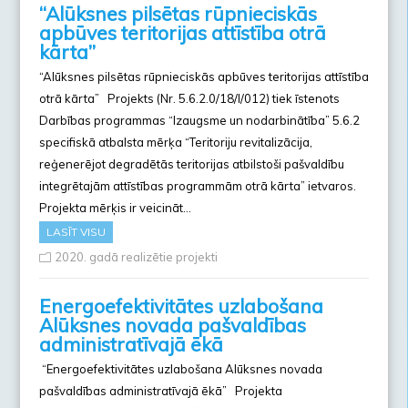
“Alūksnes pilsētas rūpnieciskās
apbūves teritorijas attīstība otrā
kārta”
“Alūksnes pilsētas rūpnieciskās apbūves teritorijas attīstība
otrā kārta” Projekts (Nr. 5.6.2.0/18/I/012) tiek īstenots
Darbības programmas “Izaugsme un nodarbinātība” 5.6.2
specifiskā atbalsta mērķa “Teritoriju revitalizācija,
reģenerējot degradētās teritorijas atbilstoši pašvaldību
integrētajām attīstības programmām otrā kārta” ietvaros.
Projekta mērķis ir veicināt…
LASĪT VISU
2020. gadā realizētie projekti
Energoefektivitātes uzlabošana
Alūksnes novada pašvaldības
administratīvajā ēkā
“Energoefektivitātes uzlabošana Alūksnes novada
pašvaldības administratīvajā ēkā” Projekta