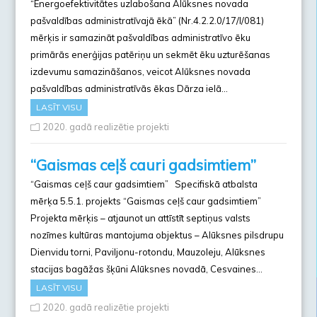
“Energoefektivitātes uzlabošana Alūksnes novada
pašvaldības administratīvajā ēkā” (Nr.4.2.2.0/17/I/081)
mērķis ir samazināt pašvaldības administratīvo ēku
primārās enerģijas patēriņu un sekmēt ēku uzturēšanas
izdevumu samazināšanos, veicot Alūksnes novada
pašvaldības administratīvās ēkas Dārza ielā…
LASĪT VISU
2020. gadā realizētie projekti
“Gaismas ceļš cauri gadsimtiem”
“Gaismas ceļš caur gadsimtiem” Specifiskā atbalsta
mērķa 5.5.1. projekts “Gaismas ceļš caur gadsimtiem”
Projekta mērķis – atjaunot un attīstīt septiņus valsts
nozīmes kultūras mantojuma objektus – Alūksnes pilsdrupu
Dienvidu torni, Paviljonu-rotondu, Mauzoleju, Alūksnes
stacijas bagāžas šķūni Alūksnes novadā, Cesvaines…
LASĪT VISU
2020. gadā realizētie projekti