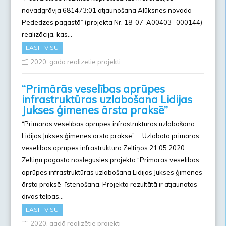
novadgrāvja 681473:01 atjaunošana Alūksnes novada
Pededzes pagastā” (projekta Nr. 18-07-A00403 -000144)
realizācija, kas…
LASĪT VISU
2020. gadā realizētie projekti
“Primārās veselības aprūpes
infrastruktūras uzlabošana Lidijas
Jukses ģimenes ārsta praksē”
“Primārās veselības aprūpes infrastruktūras uzlabošana
Lidijas Jukses ģimenes ārsta praksē” Uzlabota primārās
veselības aprūpes infrastruktūra Zeltiņos 21.05.2020.
Zeltiņu pagastā noslēgusies projekta “Primārās veselības
aprūpes infrastruktūras uzlabošana Lidijas Jukses ģimenes
ārsta praksē” īstenošana. Projekta rezultātā ir atjaunotas
divas telpas…
LASĪT VISU
2020. gadā realizētie projekti