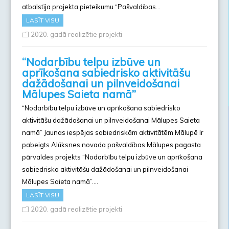
atbalstīja projekta pieteikumu “Pašvaldības…
LASĪT VISU
2020. gadā realizētie projekti
“Nodarbību telpu izbūve un
aprīkošana sabiedrisko aktivitāšu
dažādošanai un pilnveidošanai
Mālupes Saieta namā”
“Nodarbību telpu izbūve un aprīkošana sabiedrisko
aktivitāšu dažādošanai un pilnveidošanai Mālupes Saieta
namā” Jaunas iespējas sabiedriskām aktivitātēm Mālupē Ir
pabeigts Alūksnes novada pašvaldības Mālupes pagasta
pārvaldes projekts “Nodarbību telpu izbūve un aprīkošana
sabiedrisko aktivitāšu dažādošanai un pilnveidošanai
Mālupes Saieta namā”….
LASĪT VISU
2020. gadā realizētie projekti