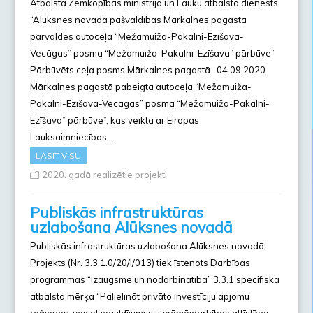
Atbalsta Zemkopības ministrija un Lauku atbalsta dienests
“Alūksnes novada pašvaldības Mārkalnes pagasta
pārvaldes autoceļa “Mežamuiža-Pakalni-Ezīšava-
Vecāgas” posma “Mežamuiža-Pakalni-Ezīšava” pārbūve”
Pārbūvēts ceļa posms Mārkalnes pagastā 04.09.2020.
Mārkalnes pagastā pabeigta autoceļa “Mežamuiža-
Pakalni-Ezīšava-Vecāgas” posma “Mežamuiža-Pakalni-
Ezīšava” pārbūve”, kas veikta ar Eiropas
Lauksaimniecības…
LASĪT VISU
2020. gadā realizētie projekti
Publiskās infrastruktūras
uzlabošana Alūksnes novadā
Publiskās infrastruktūras uzlabošana Alūksnes novadā
Projekts (Nr. 3.3.1.0/20/I/013) tiek īstenots Darbības
programmas “Izaugsme un nodarbinātība” 3.3.1 specifiskā
atbalsta mērķa “Palielināt privāto investīciju apjomu
reģionos, veicot ieguldījumus uzņēmējdarbības attīstībai