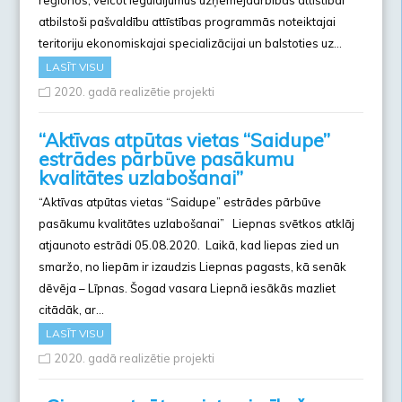
atbilstoši pašvaldību attīstības programmās noteiktajai
teritoriju ekonomiskajai specializācijai un balstoties uz…
LASĪT VISU
2020. gadā realizētie projekti
“Aktīvas atpūtas vietas “Saidupe”
estrādes pārbūve pasākumu
kvalitātes uzlabošanai”
“Aktīvas atpūtas vietas “Saidupe” estrādes pārbūve
pasākumu kvalitātes uzlabošanai” Liepnas svētkos atklāj
atjaunoto estrādi 05.08.2020. Laikā, kad liepas zied un
smaržo, no liepām ir izaudzis Liepnas pagasts, kā senāk
dēvēja – Līpnas. Šogad vasara Liepnā iesākās mazliet
citādāk, ar…
LASĪT VISU
2020. gadā realizētie projekti