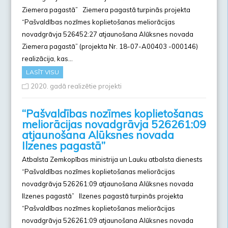
Ziemera pagastā” Ziemera pagastā turpinās projekta
“Pašvaldības nozīmes koplietošanas meliorācijas
novadgrāvja 526452:27 atjaunošana Alūksnes novada
Ziemera pagastā” (projekta Nr. 18-07-A00403 -000146)
realizācija, kas…
LASĪT VISU
2020. gadā realizētie projekti
“Pašvaldības nozīmes koplietošanas
meliorācijas novadgrāvja 526261:09
atjaunošana Alūksnes novada
Ilzenes pagastā”
Atbalsta Zemkopības ministrija un Lauku atbalsta dienests
“Pašvaldības nozīmes koplietošanas meliorācijas
novadgrāvja 526261:09 atjaunošana Alūksnes novada
Ilzenes pagastā” Ilzenes pagastā turpinās projekta
“Pašvaldības nozīmes koplietošanas meliorācijas
novadgrāvja 526261:09 atjaunošana Alūksnes novada