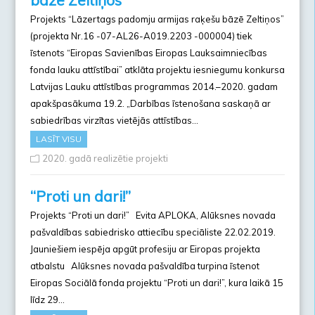
Projekts “Lāzertags padomju armijas raķešu bāzē Zeltiņos”
(projekta Nr.16 -07-AL26-A019.2203 -000004) tiek
īstenots “Eiropas Savienības Eiropas Lauksaimniecības
fonda lauku attīstībai” atklāta projektu iesniegumu konkursa
Latvijas Lauku attīstības programmas 2014.–2020. gadam
apakšpasākuma 19.2. „Darbības īstenošana saskaņā ar
sabiedrības virzītas vietējās attīstības…
LASĪT VISU
2020. gadā realizētie projekti
“Proti un dari!”
Projekts “Proti un dari!” Evita APLOKA, Alūksnes novada
pašvaldības sabiedrisko attiecību speciāliste 22.02.2019.
Jauniešiem iespēja apgūt profesiju ar Eiropas projekta
atbalstu Alūksnes novada pašvaldība turpina īstenot
Eiropas Sociālā fonda projektu “Proti un dari!”, kura laikā 15
līdz 29…