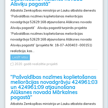
Alsviķu pagastā”
Atbalsta Zemkopības ministrija un Lauku atbalsta dienests
“Pašvaldības nozīmes koplietošanas meliorācijas
novadgrāvja 52629:168 atjaunošana Alūksnes novada
Alsviķu pagastā” Alsviķu pagastā turpinās projekta
“Pašvaldības nozīmes koplietošanas meliorācijas
novadgrāvja 52629:168 atjaunošana Alūksnes novada
Alsviķu pagastā” (projekta Nr. 18-07-A00403 -000151)
realizācija, kas…
LASĪT VISU
2020. gadā realizētie projekti
“Pašvaldības nozīmes koplietošanas
meliorācijas novadgrāvju 424961:03
un 424961:09 atjaunošana
Alūksnes novada Mārkalnes
pagastā”
Atbalsta Zemkopības ministrija un Lauku atbalsta dienests