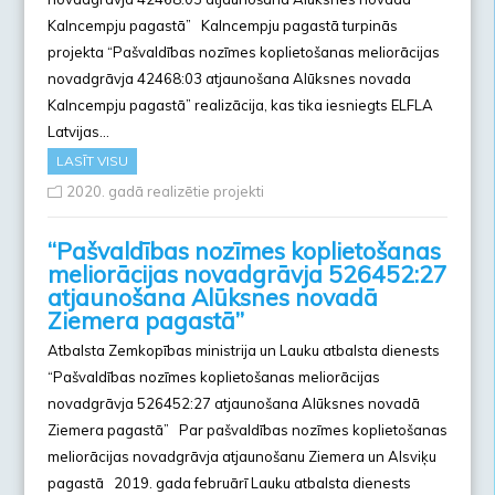
Kalncempju pagastā” Kalncempju pagastā turpinās
projekta “Pašvaldības nozīmes koplietošanas meliorācijas
novadgrāvja 42468:03 atjaunošana Alūksnes novada
Kalncempju pagastā” realizācija, kas tika iesniegts ELFLA
Latvijas…
LASĪT VISU
2020. gadā realizētie projekti
“Pašvaldības nozīmes koplietošanas
meliorācijas novadgrāvja 526452:27
atjaunošana Alūksnes novadā
Ziemera pagastā”
Atbalsta Zemkopības ministrija un Lauku atbalsta dienests
“Pašvaldības nozīmes koplietošanas meliorācijas
novadgrāvja 526452:27 atjaunošana Alūksnes novadā
Ziemera pagastā” Par pašvaldības nozīmes koplietošanas
meliorācijas novadgrāvja atjaunošanu Ziemera un Alsviķu
pagastā 2019. gada februārī Lauku atbalsta dienests