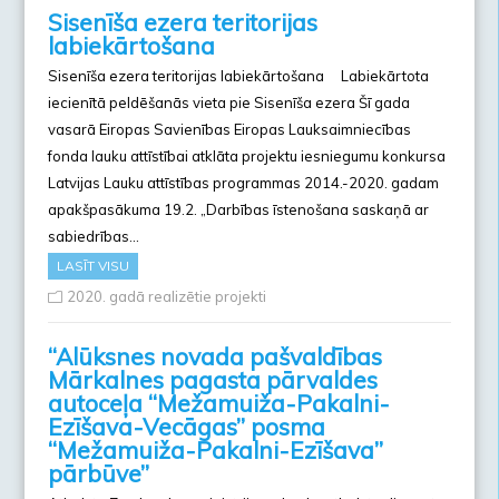
Sisenīša ezera teritorijas
labiekārtošana
Sisenīša ezera teritorijas labiekārtošana Labiekārtota
iecienītā peldēšanās vieta pie Sisenīša ezera Šī gada
vasarā Eiropas Savienības Eiropas Lauksaimniecības
fonda lauku attīstībai atklāta projektu iesniegumu konkursa
Latvijas Lauku attīstības programmas 2014.-2020. gadam
apakšpasākuma 19.2. „Darbības īstenošana saskaņā ar
sabiedrības…
LASĪT VISU
2020. gadā realizētie projekti
“Alūksnes novada pašvaldības
Mārkalnes pagasta pārvaldes
autoceļa “Mežamuiža-Pakalni-
Ezīšava-Vecāgas” posma
“Mežamuiža-Pakalni-Ezīšava”
pārbūve”