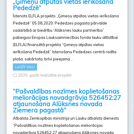
„Ģimeņu atpūtas vietas ierīkošana
Pededzē”
Īstenots ELFLA projekts „Ģimeņu atpūtas vietas ierīkošana
Pededzē” 05.08.2020. Pededzes pagasta pārvalde
sadarbībā ar biedrību “Alūksnes lauku partnerība”
pabeigusi Eiropas Lauksaimniecības fonda lauku attīstībai
(ELFLA) finansētā projekta “Ģimeņu atpūtas vietas
ierīkošana Pededzē” īstenošanu Pededzes centrā radīta
plaša, sakārtota, brīvi pieejama…
LASĪT VISU
2020. gadā realizētie projekti
“Pašvaldības nozīmes koplietošanas
meliorācijas novadgrāvja 526452:27
atjaunošana Alūksnes novada
Ziemera pagastā”
Atbalsta Zemkopības ministrija un Lauku atbalsta dienests
“Pašvaldības nozīmes koplietošanas meliorācijas
novadgrāvja 526452:27 atjaunošana Alūksnes novada