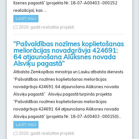
Ilzenes pagastā” (projekta Nr. 18-07-A00403 -000152
realizācija), kas …
LASĪT VISU
2020. gadā realizētie projekti
“Pašvaldības nozīmes koplietošanas
meliorācijas novadgrāvja 424691:
64 atjaunošana Alūksnes novada
Alsviķu pagastā”
Atbalsta Zemkopības ministrija un Lauku atbalsta dienests
“Pašvaldības nozīmes koplietošanas meliorācijas
novadgrāvja 424691: 64 atjaunošana Alūksnes novada
Alsviķu pagastā” Alsviķu pagastā turpinās projekta
“Pašvaldības nozīmes koplietošanas meliorācijas
novadgrāvja 424691: 64 atjaunošana Alūksnes novada
Alsviķu pagastā” (projekta Nr. 18-07-A00403 -000150)…
LASĪT VISU
2020. gadā realizētie projekti