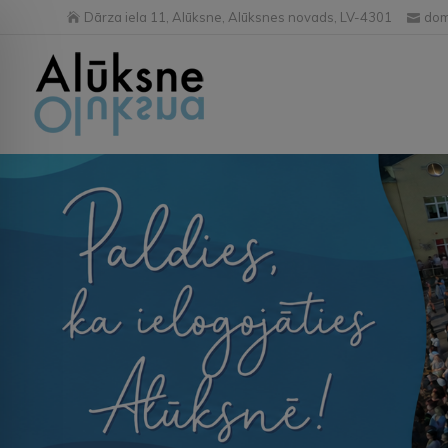
Dārza iela 11, Alūksne, Alūksnes novads, LV-4301
dom