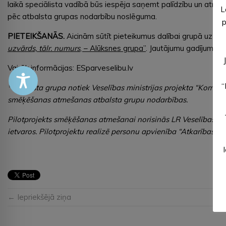
laikā speciālista vadībā būs iespēja saņemt palīdzību un atm
L
pēc atbalsta grupas nodarbību noslēguma.
p
PIETEIKŠANĀS.
Aicinām sūtīt pieteikumus dalībai grupā uz e-
uzvārds, tālr. numurs
, – Alūksnes grupa”
. Jautājumu gadījumā a
Vairāk informācijas: ESparveselibu.lv
“
*
Atbalsta grupa notiek Veselības ministrijas projekta “Komple
smēķēšanas atmešanas atbalsta grupu nodarbības.
Pilotprojekts smēķēšanas atmešanai norisinās LR Veselības mini
ietvaros. Pilotprojektu realizē personu apvienība “Atkarības spe
← Iepriekšējā ziņa