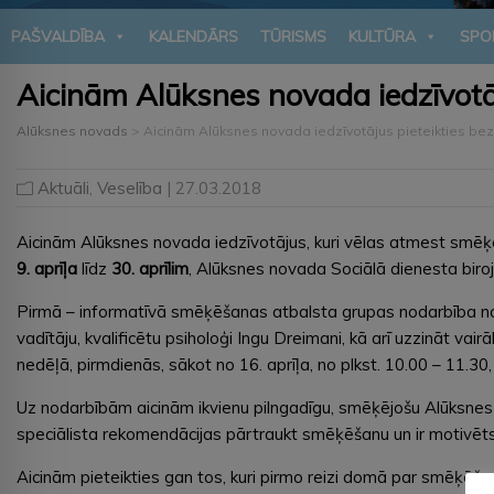
PAŠVALDĪBA
KALENDĀRS
TŪRISMS
KULTŪRA
SPO
Aicinām Alūksnes novada iedzīvo
Alūksnes novads
>
Aicinām Alūksnes novada iedzīvotājus pieteikties
Aktuāli
,
Veselība
| 27.03.2018
Aicinām Alūksnes novada iedzīvotājus, kuri vēlas atmest smē
9. aprīļa
līdz
30. aprīlim
, Alūksnes novada Sociālā dienesta biro
Pirmā – informatīvā smēķēšanas atbalsta grupas nodarbība n
vadītāju, kvalificētu psiholoģi Ingu Dreimani, kā arī uzzināt v
nedēļā, pirmdienās, sākot no 16. aprīļa, no plkst. 10.00 – 11.3
Uz nodarbībām aicinām ikvienu pilngadīgu, smēķējošu Alūksnes
speciālista rekomendācijas pārtraukt smēķēšanu un ir motivēts 
Aicinām pieteikties gan tos, kuri pirmo reizi domā par smēķēša