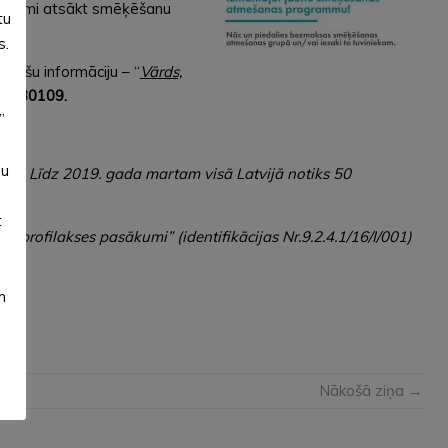
ēt vēlmi atsākt smēķēšanu
tu
s.
ojošu informāciju – “
Vārds,
26180109.
”
su
aros. Līdz 2019. gada martam visā Latvijā notiks 50
t
 profilakses pasākumi” (identifikācijas Nr.9.2.4.1/16/I/001)
m
Nākošā ziņa →