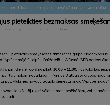
RTS
IZGLĪTĪBA
PROJEKTI
UZŅĒMĒJIEM
SABIEDRĪBA
tājus pieteikties bezmaksas smēķēš
 bezmaksas smēķēšanas atmešanas nodarbībām
ķēšanu, pieteikties smēķēšanas atmešanas grupā. Nodarbības bū
ja “Aprūpe mājās” telpās, Brūža ielā 1, Alūksnē (SEB bankas ēkas
otiks
pirmdien, 9. aprīlī no plkst. 10.00 – 11.30
. Tās laikā būs iesp
airāk par turpmākām nodarbībām. Pārējās 3 atbalsta grupas nodarbī
0, turpat, Alūksnes novada Sociāla dienesta biroja “Aprūpe mājās” 
 novada iedzīvotāju, kurš vēlas atmest smēķēšanu, vai ir saņēmi
to darīt.
nas atmešanu, gan arī tos, kuri jau kādreiz mēģinājuši atmest, be