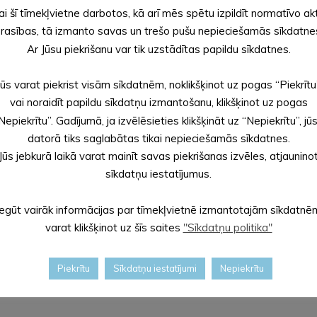
est smēķēšanu, kā arī apgūt jaunas iemaņas, kā veiksmīgi pārvar
ai šī tīmekļvietne darbotos, kā arī mēs spētu izpildīt normatīvo ak
rasības, tā izmanto savas un trešo pušu nepieciešamās sīkdatne
Ar Jūsu piekrišanu var tik uzstādītas papildu sīkdatnes.
pasta adresi
atbalsts.atmesanai@gmail.com
, e-pastā norādot sek
icinām sazināties ar organizatoriem, zvanot uz tālruņa numuru
–
Jūs varat piekrist visām sīkdatnēm, noklikšķinot uz pogas “Piekrītu
vai noraidīt papildu sīkdatņu izmantošanu, klikšķinot uz pogas
Nepiekrītu”. Gadījumā, ja izvēlēsieties klikšķināt uz “Nepiekrītu”, jū
ksi veselības veicināšanas un slimību profilakses pasākumi” ietv
datorā tiks saglabātas tikai nepieciešamās sīkdatnes.
Jūs jebkurā laikā varat mainīt savas piekrišanas izvēles, atjaunino
strijas ESF projekta “Kompleksi veselības veicināšanas un slimību
sīkdatņu iestatījumus.
ciālistu apvienība”.
Iegūt vairāk informācijas par tīmekļvietnē izmantotajām sīkdatnē
varat klikšķinot uz šīs saites
"Sīkdatņu politika"
Piekrītu
Sīkdatņu iestatījumi
Nepiekrītu