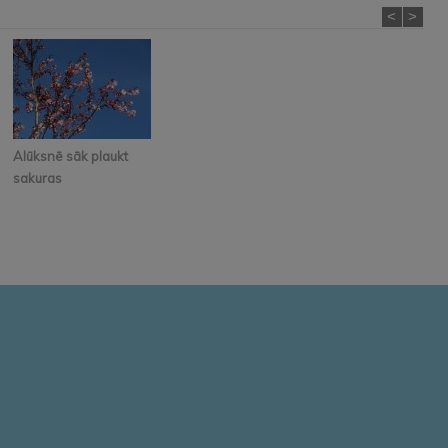
<
>
Alūksnē sāk plaukt
sakuras