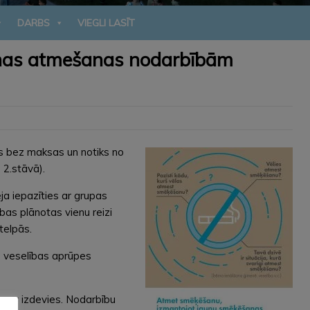
DARBS
VIEGLI LASĪT
anas atmešanas nodarbībām
s bez maksas un notiks no
 2.stāvā).
ēja iepazīties ar grupas
bas plānotas vienu reizi
telpās.
s veselības aprūpes
t nav izdevies. Nodarbību