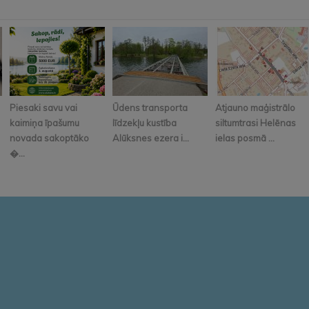
Piesaki savu vai
Ūdens transporta
Atjauno maģistrālo
kaimiņa īpašumu
līdzekļu kustība
siltumtrasi Helēnas
novada sakoptāko
Alūksnes ezera i...
ielas posmā ...
�...