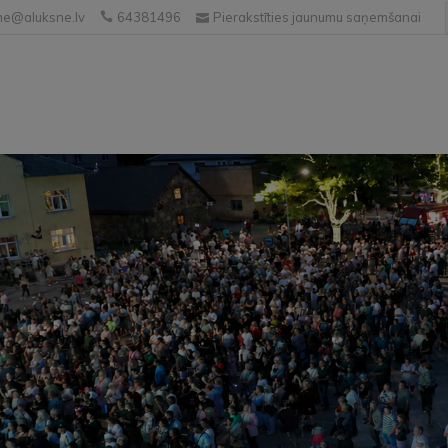
e@aluksne.lv
64381496
Pierakstīties jaunumu saņemšanai