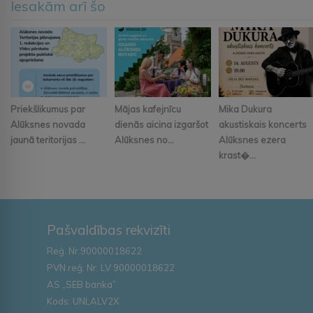
Iesakām arī šo
Priekšlikumus par
Mājas kafejnīcu
Mika Dukura
Alūksnes novada
dienās aicina izgaršot
akustiskais koncerts
jaunā teritorijas ...
Alūksnes no...
Alūksnes ezera
krast�...
Pašvaldības rekvizīti
Reģ. Nr.90000018622
PVN reģ. Nr. LV 90000018622
AS „SEB banka”
Kods: UNLALV2X