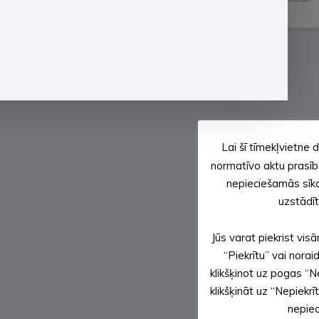
Lai šī tīmekļvietne 
normatīvo aktu prasīb
nepieciešamās sīkda
uzstādīt
Jūs varat piekrist vis
“Piekrītu” vai nora
klikšķinot uz pogas “Ne
klikšķināt uz “Nepiekrī
nepiec