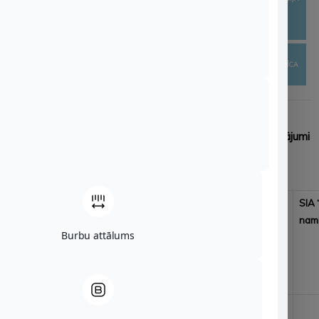
Alūksnes novada
kapitāla daļu pārvaldību
(.docx)
pašvaldībai ir līdzdalība
SIA ALŪKSNES NAMI
SIA RŪPE
SIA ALŪKSNES SLIMNĪCA
Kapitālsabiedrību 2024. un 2025. gadā izmaksātās
dividendes Alūksnes novada pašvaldībai un veiktie maksājumi
valsts budžetā un pašvaldības budžetā*
(tai skaitā atskaitījumi un nodokļu maksājumi)
Nodoklis/
SIA
“Alūksnes enerģija”
SIA
“Rūpe”
SIA
nami
maksājums, EUR
Burbu attālums
DIVIDENDES