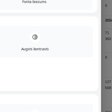
Fonta biezums
Alūksnes novada
0
0
0
pašvaldībai, EUR
2024
2025
2024
2025
202
Iedzīvotāju
56 900,81
47691,31
45
35
71
ienākuma
407
655
363
nodoklis
Augsts kontrasts
Uzņēmuma
112
28
0
270
0
ienākuma
nodoklis
Pievienotās
194 856,38
186364,10
118
93
127
vērtības nodoklis
516
141
569
(200562,96)
(3467,53)
(saņemtā
pārmaksa)