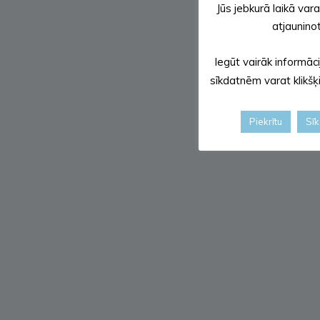
Jūs jebkurā laikā var
atjaunino
Iegūt vairāk informāc
sīkdatnēm varat klikšķ
Piekrītu
Sīk