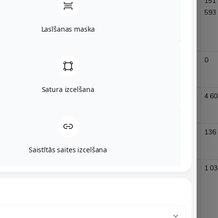
Valsts sociālās
112 165,12
110408,29
105
112
151
apdrošināšanas
095
104
593
obligātās
Lasīšanas maska
iemaksas
Dabas resursu
3 805,08
4502,83
9
12
0
nodoklis
919
017
Satura izcelšana
Nekustamā
1 307,88
1307,88
824
794
4 60
īpašuma nodoklis
Uzņēmējdarbības
73,08
73,08
126
105
136
riska nodeva
Saistītās saites izcelšana
Transporta
0
343
2
2
1 03
līdzekļu
124
505
ekspluatācijas
nodoklis
(t.sk.vieglo )