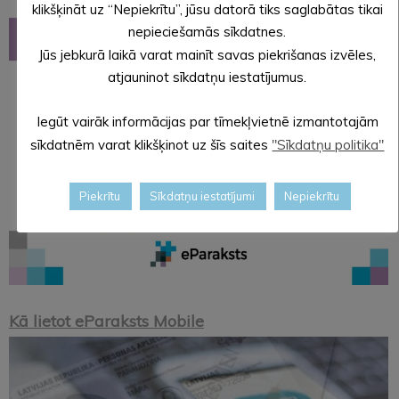
klikšķināt uz “Nepiekrītu”, jūsu datorā tiks saglabātas tikai
nepieciešamās sīkdatnes.
Jūs jebkurā laikā varat mainīt savas piekrišanas izvēles,
atjauninot sīkdatņu iestatījumus.
Iegūt vairāk informācijas par tīmekļvietnē izmantotajām
sīkdatnēm varat klikšķinot uz šīs saites
"Sīkdatņu politika"
Piekrītu
Sīkdatņu iestatījumi
Nepiekrītu
Kā lietot eParaksts Mobile