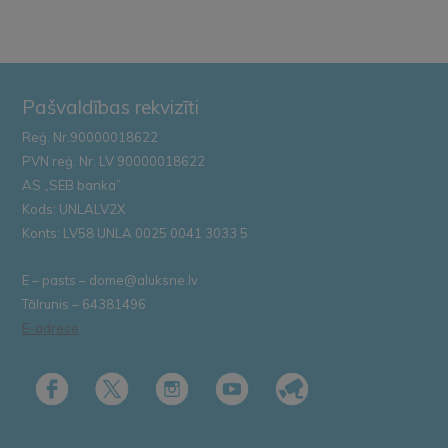
Pašvaldības rekvizīti
Reģ. Nr.90000018622
PVN reģ. Nr. LV 90000018622
AS „SEB banka”
Kods: UNLALV2X
Konts: LV58 UNLA 0025 0041 3033 5
E – pasts – dome@aluksne.lv
Tālrunis – 64381496
E-adrese