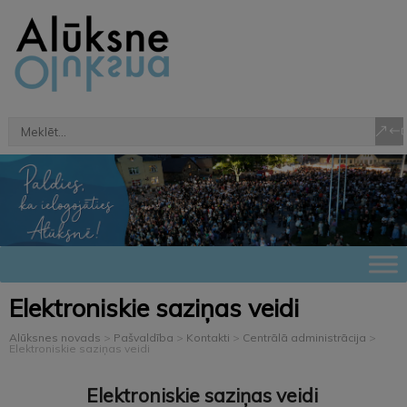
Elektroniskie saziņas veidi
Alūksnes novads
>
Pašvaldība
>
Kontakti
>
Centrālā administrācija
>
Elektroniskie saziņas veidi
Elektroniskie
saziņas veidi