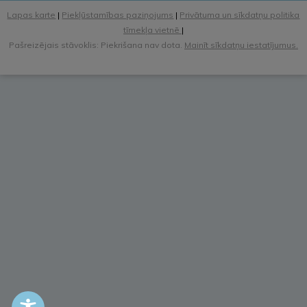
Lapas karte
|
Piekļūstamības paziņojums
|
Privātuma un sīkdatņu politika
tīmekļa vietnē
|
Pašreizējais stāvoklis: Piekrišana nav dota.
Mainīt sīkdatņu iestatījumus.