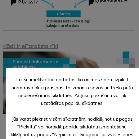
Kādi ir eParaksta rīki
Lai šī tīmekļvietne darbotos, kā arī mēs spētu izpildīt
normatīvo aktu prasības, tā izmanto savas un trešo pušu
nepieciešamās sīkdatnes. Ar Jūsu piekrišanu var tik
uzstādītas papildu sīkdatnes.
Jūs varat piekrist visām sīkdatnēm, noklikšķinot uz pogas
“Piekrītu” vai noraidīt papildu sīkdatņu izmantošanu,
klikšķinot uz pogas “Nepiekrītu”. Gadījumā, ja izvēlēsieties