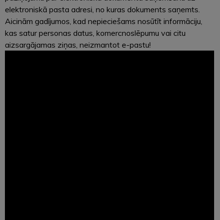
elektroniskā pasta adresi, no kuras dokuments saņemts.
Aicinām gadījumos, kad nepieciešams nosūtīt informāciju,
kas satur personas datus, komercnoslēpumu vai citu
aizsargājamas ziņas, neizmantot e-pastu!