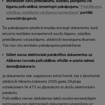
Iesniedziet savu priekšlikumu, sūdzību, jautājumu vai
lūgumu pašvaldībai, izmantojot pakalpojumu
“Priekšlikuma,
sūdzības, jautājuma vai lūguma iesniegšana"
portālā
www.latvija.gov.lv.
Šis pakalpojums piedāvā iespēju iesniegt dokumentu, kurā
ietverts iestādes kompetencē esošs lūgums, sūdzība,
priekšlikums vai jautājums, atbilstoši Iesniegumu likumam.
Tas nav citu iestādes pakalpojuma pieteikšanai.
Sūtiet savus elektroniski parakstītos dokumentus uz
Alūksnes novada pašvaldības oficiālo e-pasta adresi:
dome@aluksne.lv.
Ja dokuments tiek sagatavots brīvā formā, tas ir jānoformē
atbilstoši Ministru kabineta 2005.gada 28.jūnija
noteikumiem Nr.473 un jāparaksta ar drošu elektronisko
parakstu.
Pašvaldība vienas darbdienas laikā nosūta iesniedzējam
paziņojumu par elektroniskā dokumenta saņemšanu uz