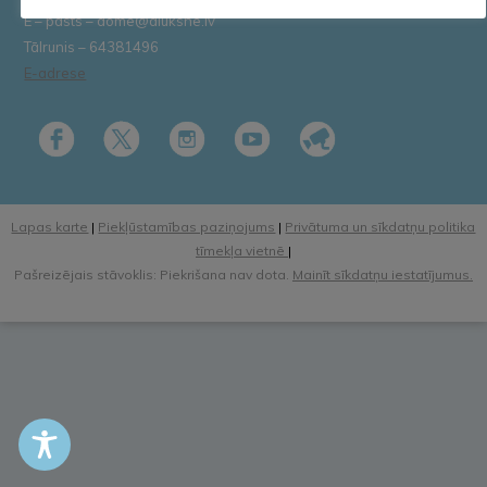
E – pasts – dome@aluksne.lv
Tālrunis – 64381496
E-adrese
Lapas karte
|
Piekļūstamības paziņojums
|
Privātuma un sīkdatņu politika
tīmekļa vietnē
|
Pašreizējais stāvoklis: Piekrišana nav dota.
Mainīt sīkdatņu iestatījumus.