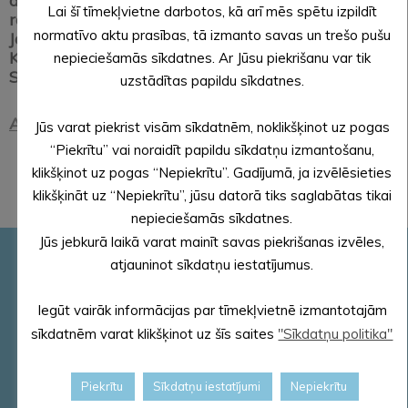
daļā. Tā kopplatība 5212,61 km
. Alsviķu pagasts
Lai šī tīmekļvietne darbotos, kā arī mēs spētu izpildīt
robežojas ar Alūksnes novada Alūksnes pilsētu un
normatīvo aktu prasības, tā izmanto savas un trešo pušu
Jaunlaicenes, Ziemera, Jaunalūksnes, Annas,
Kalncempju, Zeltiņu un Ilzenes pagastiem, kā arī
nepieciešamās sīkdatnes. Ar Jūsu piekrišanu var tik
Smiltenes novada Apes un Trapenes pagastiem.
uzstādītas papildu sīkdatnes.
Alsviķu pagasts
Jūs varat piekrist visām sīkdatnēm, noklikšķinot uz pogas
“Piekrītu” vai noraidīt papildu sīkdatņu izmantošanu,
klikšķinot uz pogas “Nepiekrītu”. Gadījumā, ja izvēlēsieties
klikšķināt uz “Nepiekrītu”, jūsu datorā tiks saglabātas tikai
nepieciešamās sīkdatnes.
Jūs jebkurā laikā varat mainīt savas piekrišanas izvēles,
atjauninot sīkdatņu iestatījumus.
Pašvaldības rekvizīti
Reģ. Nr.90000018622
Iegūt vairāk informācijas par tīmekļvietnē izmantotajām
PVN reģ. Nr. LV 90000018622
sīkdatnēm varat klikšķinot uz šīs saites
"Sīkdatņu politika"
AS „SEB banka”
Kods: UNLALV2X
Konts: LV58 UNLA 0025 0041 3033 5
Piekrītu
Sīkdatņu iestatījumi
Nepiekrītu