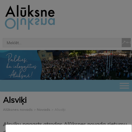
Alsviķi
Alūksnes novads
>
Novads
>
Alsviķi
Alsviķu pagasts atrodas Alūksnes novada rietumu
2