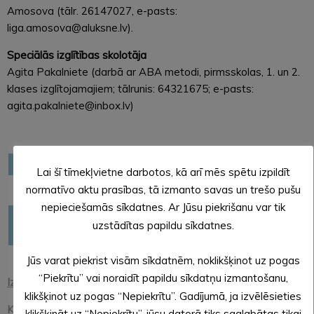
Amosova (tālr. 26147027, e-pasts:
liga.amosova@aluksne.lv).
Speciālās izglītības skolotāja
Agita Pakalniete (darbā ar ABA metodi, pirmsskolas, 1. un 2.
klases izglītojamajiem; tālrunis: 64321675; e-pasts:
agita.pakalniete@inbox.lv)
AKTUALITĀTES IZGLĪTĪBĀ
Lai šī tīmekļvietne darbotos, kā arī mēs spētu izpildīt
normatīvo aktu prasības, tā izmanto savas un trešo pušu
nepieciešamās sīkdatnes. Ar Jūsu piekrišanu var tik
STEM un pilsoniskās līdzdalības norises plašākai izglītības
uzstādītas papildu sīkdatnes.
pieredzei un karjeras izvēlei
Jūs varat piekrist visām sīkdatnēm, noklikšķinot uz pogas
“Piekrītu” vai noraidīt papildu sīkdatņu izmantošanu,
Izglītības pārvaldes nolikums
klikšķinot uz pogas “Nepiekrītu”. Gadījumā, ja izvēlēsieties
Kārtība, kādā sadala valsts budžeta mērķdotāciju Alūksnes
klikšķināt uz “Nepiekrītu”, jūsu datorā tiks saglabātas tikai