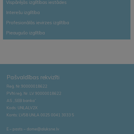
Vispārējās izglītības iestādes
Interešu izglītība
Profesionālās ievirzes izglītība
Pieaugušo izglītība
Pašvaldības rekvizīti
Reģ. Nr.90000018622
PVN reģ. Nr. LV 90000018622
AS „SEB banka”
Kods: UNLALV2X
Konts: LV58 UNLA 0025 0041 3033 5
E – pasts – dome@aluksne.lv