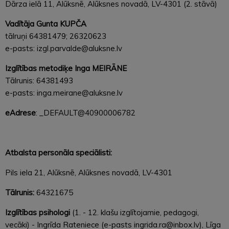
Dārza ielā 11, Alūksnē, Alūksnes novadā, LV-4301 (2. stāvā)
Vadītāja Gunta KUPČA
tālruņi 64381479; 26320623
e-pasts:
izgl.parvalde@aluksne.lv
Izglītības metodiķe Inga MEIRĀNE
Tālrunis: 64381493
e-pasts: inga.meirane
@aluksne.lv
eAdrese
: _DEFAULT@40900006782
Atbalsta personāla speciālisti:
Pils iela 21, Alūksnē, Alūksnes novadā, LV-4301
Tālrunis:
64321675
Izglītības psihologi
(1. - 12. klašu izglītojamie, pedagogi,
vecāki) - Ingrīda Rateniece (e-pasts ingrida.ra@inbox.lv), Līga