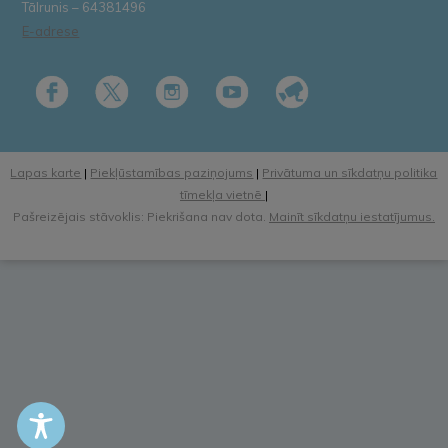
Tālrunis – 64381496
E-adrese
Lapas karte
|
Piekļūstamības paziņojums
|
Privātuma un sīkdatņu politika
tīmekļa vietnē
|
Pašreizējais stāvoklis: Piekrišana nav dota.
Mainīt sīkdatņu iestatījumus.