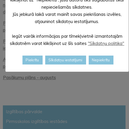
novada pašvaldības vispārējās Izglītības iestādēm pedagogu
nepieciešamās sīkdatnes.
darba samaksai
Jūs jebkurā laikā varat mainīt savas piekrišanas izvēles,
atjauninot sīkdatņu iestatījumus.
Pedagogu profesionālās kompetences pilnveides
programmu saskaņošanas kārtība
(
1. pielikums
|
2. pielikums
)
Iegūt vairāk informācijas par tīmekļvietnē izmantotajām
Priekšlaicīgas mācību pārtraukšanas prevencijas sistēma un
sīkdatnēm varat klikšķinot uz šīs saites
"Sīkdatņu politika"
ieviešanas plāns
Alūksnes novada pašvaldības Bērnu tiesību aizsardzības
Piekrītu
Sīkdatņu iestatījumi
Nepiekrītu
programma 2024. - 2028. gadam
Pasākumu plāns - augusts
Izglītības pārvalde
Pirmsskolas izglītības iestādes