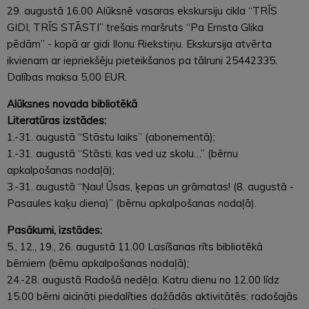
29. augustā 16.00 Alūksnē vasaras ekskursiju cikla “TRĪS
GIDI, TRĪS STĀSTI” trešais maršruts “Pa Ernsta Glika
pēdām” - kopā ar gidi Ilonu Riekstiņu. Ekskursija atvērta
ikvienam ar iepriekšēju pieteikšanos pa tālruni 25442335.
Dalības maksa 5,00 EUR.
Alūksnes novada bibliotēkā
Literatūras izstādes:
1.-31. augustā “Stāstu laiks” (abonementā);
1.-31. augustā “Stāsti, kas ved uz skolu…” (bērnu
apkalpošanas nodaļā);
3.-31. augustā “Ņau! Ūsas, ķepas un grāmatas! (8. augustā -
Pasaules kaķu diena)” (bērnu apkalpošanas nodaļā).
Pasākumi, izstādes:
5., 12., 19., 26. augustā 11.00 Lasīšanas rīts bibliotēkā
bērniem (bērnu apkalpošanas nodaļā);
24.-28. augustā Radošā nedēļa. Katru dienu no 12.00 līdz
15.00 bērni aicināti piedalīties dažādās aktivitātēs: radošajās