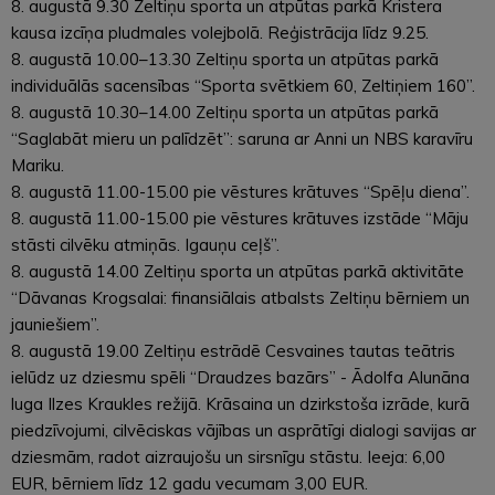
8. augustā 9.30 Zeltiņu sporta un atpūtas parkā Kristera
kausa izcīņa pludmales volejbolā. Reģistrācija līdz 9.25.
8. augustā 10.00–13.30 Zeltiņu sporta un atpūtas parkā
individuālās sacensības “Sporta svētkiem 60, Zeltiņiem 160”.
8. augustā 10.30–14.00 Zeltiņu sporta un atpūtas parkā
“Saglabāt mieru un palīdzēt”: saruna ar Anni un NBS karavīru
Mariku.
8. augustā 11.00-15.00 pie vēstures krātuves “Spēļu diena”.
8. augustā 11.00-15.00 pie vēstures krātuves izstāde “Māju
stāsti cilvēku atmiņās. Igauņu ceļš”.
8. augustā 14.00 Zeltiņu sporta un atpūtas parkā aktivitāte
“Dāvanas Krogsalai: finansiālais atbalsts Zeltiņu bērniem un
jauniešiem”.
8. augustā 19.00 Zeltiņu estrādē Cesvaines tautas teātris
ielūdz uz dziesmu spēli “Draudzes bazārs” - Ādolfa Alunāna
luga Ilzes Kraukles režijā. Krāsaina un dzirkstoša izrāde, kurā
piedzīvojumi, cilvēciskas vājības un asprātīgi dialogi savijas ar
dziesmām, radot aizraujošu un sirsnīgu stāstu. Ieeja: 6,00
EUR, bērniem līdz 12 gadu vecumam 3,00 EUR.