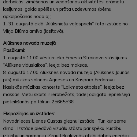
darbnīcās, zīmēšanas un veidošanas aktivitātēs, grāmatu
lasījumos, galda spēlēs un prāta uzdevumos (bērnu
apkalpošanas nodaļā);
1.-31. augustā ciklā “Alūksniešu vaļasprieki” foto izstāde no
Vilņa Blūma arhīva (lasītavā).
Alūksnes novada muzejā
Pasākumi:
1. augustā 11.00 vēsturnieka Ernesta Stroinova stāstījums
“Alūksne viduslaikos”. Ieeja: bez maksas.
8. augustā 17.00 Alūksnes novada muzeja (Alūksnes Jaunās
pils) mūzikas salonos Agneses un Kaspara Fedorovu
klasiskās mūzikas koncerts “Laikmeta atbalss”. Ieeja: bez
maksas. Vietu skaits ir ierobežots, tādēļ obligāta iepriekšēja
pieteikšanās pa tālruni 25665538.
Ekspozīcijas un izstādes:
Novadnieces Lienes Gustas gleznu izstāde “Tur, kur zeme
dimd”. Izstāde piedāvā vizuālu stāstu par spēku, kustību,
izturību un harmoniju. Zirgu tēli gleznās atklāj dabas enerģiju,