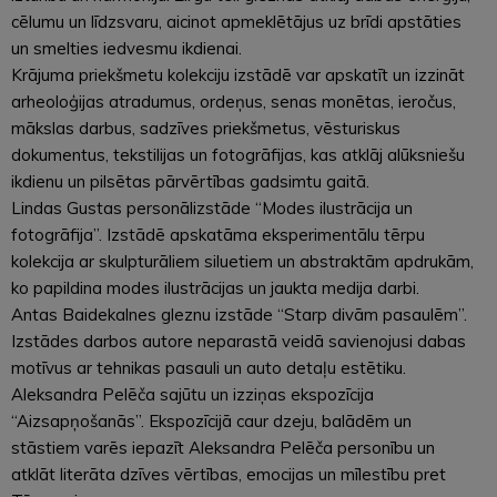
cēlumu un līdzsvaru, aicinot apmeklētājus uz brīdi apstāties
un smelties iedvesmu ikdienai.
Krājuma priekšmetu kolekciju izstādē var apskatīt un izzināt
arheoloģijas atradumus, ordeņus, senas monētas, ieročus,
mākslas darbus, sadzīves priekšmetus, vēsturiskus
dokumentus, tekstilijas un fotogrāfijas, kas atklāj alūksniešu
ikdienu un pilsētas pārvērtības gadsimtu gaitā.
Lindas Gustas personālizstāde “Modes ilustrācija un
fotogrāfija”. Izstādē apskatāma eksperimentālu tērpu
kolekcija ar skulpturāliem siluetiem un abstraktām apdrukām,
ko papildina modes ilustrācijas un jaukta medija darbi.
Antas Baidekalnes gleznu izstāde “Starp divām pasaulēm”.
Izstādes darbos autore neparastā veidā savienojusi dabas
motīvus ar tehnikas pasauli un auto detaļu estētiku.
Aleksandra Pelēča sajūtu un izziņas ekspozīcija
“Aizsapņošanās”. Ekspozīcijā caur dzeju, balādēm un
stāstiem varēs iepazīt Aleksandra Pelēča personību un
atklāt literāta dzīves vērtības, emocijas un mīlestību pret