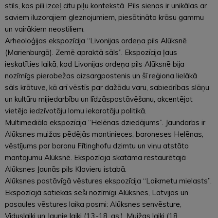
stils, kas pili izceļ citu piļu kontekstā. Pils sienas ir unikālas ar
saviem iluzorajiem gleznojumiem, piesātināto krāsu gammu
un vairākiem neostiliem.
Arheoloģijas ekspozīcija “Livonijas ordeņa pils Alūksnē
(Marienburgā). Zemē apraktā sāls”. Ekspozīcija ļaus
ieskatīties laikā, kad Livonijas ordeņa pils Alūksnē bija
nozīmīgs pierobežas aizsargpostenis un šī reģiona lielākā
sāls krātuve, kā arī vēstīs par dažādu varu, sabiedrības slāņu
un kultūru mijiedarbību un līdzāspastāvēšanu, akcentējot
vietējo iedzīvotāju lomu iekarotāju politikā.
Multimediāla ekspozīcija “Helēnas dziedājums”. Jaundarbs ir
Alūksnes muižas pēdējās mantinieces, baroneses Helēnas,
vēstījums par baronu Fītinghofu dzimtu un viņu atstāto
mantojumu Alūksnē. Ekspozīcija skatāma restaurētajā
Alūksnes Jaunās pils Klavieru istabā.
Alūksnes pastāvīgā vēstures ekspozīcija “Laikmetu mielasts”.
Ekspozīcijā satiekas seši nozīmīgi Alūksnes, Latvijas un
pasaules vēstures laika posmi: Alūksnes senvēsture,
Viduslaiki un Jaunie laiki (13.-18. gs.), Muižas laiki (18.