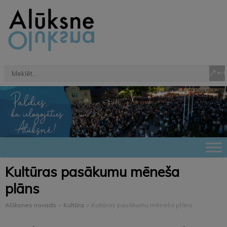
Kultūras pasākumu mēneša
plāns
Alūksnes novads
>
Kultūra
>
Kultūras pasākumu mēneša plāns