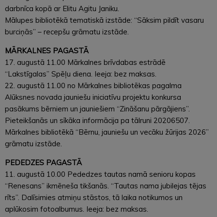
darbnīca kopā ar Elitu Agitu Janiku.
Mālupes bibliotēkā tematiskā izstāde: “Sāksim pildīt vasaru
burciņās” – recepšu grāmatu izstāde.
MĀRKALNES PAGASTĀ
17. augustā 11.00 Mārkalnes brīvdabas estrādē
“Lakstīgalas” Spēļu diena. Ieeja: bez maksas.
22. augustā 11.00 no Mārkalnes bibliotēkas pagalma
Alūksnes novada jauniešu iniciatīvu projektu konkursa
pasākums bērniem un jauniešiem “Zināšanu pārgājiens”.
Pieteikšanās un sīkāka informācija pa tālruni 20206507.
Mārkalnes bibliotēkā “Bērnu, jauniešu un vecāku žūrijas 2026”
grāmatu izstāde.
PEDEDZES PAGASTĀ
11. augustā 10.00 Pededzes tautas namā senioru kopas
“Renesans” ikmēneša tikšanās. “Tautas nama jubilejas tējas
rīts”. Dalīsimies atmiņu stāstos, tā laika notikumos un
aplūkosim fotoalbumus. Ieeja: bez maksas.