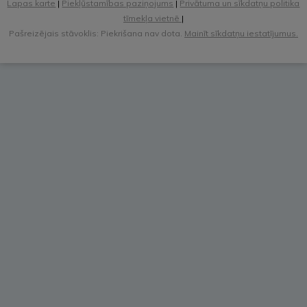
Lapas karte
|
Piekļūstamības paziņojums
|
Privātuma un sīkdatņu politika
tīmekļa vietnē
|
Pašreizējais stāvoklis: Piekrišana nav dota.
Mainīt sīkdatņu iestatījumus.