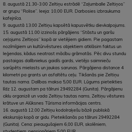
8. augustā 21.30-3.00 Zeltiņu estrādē “Zaļumballe Zeltiņos”
ar grupu “Rolise”. Ieeja: 10,00 EUR. Darbosies izbraukuma
kafejnīca.
9. augustā 13.00 Zeltiņu kapsētā kapusvētku dievkalpojums.
15. augustā 11.00 izzinošs pārgājiens “Stāstu un garšu
ceļojums Zeltiņos” kopā ar vietējiem gidiem. Pie pagastam
nozīmīgiem un kultūrvēstures objektiem atklāsim faktus un
leģendas, kādus neatrast mācību grāmatās. Pēc divu stundu
pastaigas dalībniekus gaidīs gards, vietējo saimnieču
sarūpēts mielasts un jaukas sarunas. Pārgājiena distance 4
kilometri pa grants un asfaltētu ceļu. Tikšanās pie Zeltiņu
tautas nama. Dalības maksa 5,00 EUR. Lūgums pieteikties
līdz 12. augustam pa tālruni 29492284 (Gunita). Pārgājienu
ciklu organizē un vada Zeltiņu tautas nams, Zeltiņu vēstures
krātuve un Alūksnes Tūrisma informācijas centrs.
16. augustā 12.00 Zeltiņu kodolraķešu bāzē publiskā
ekskursija kopā ar gidu. Pieteikšanās pa tālruni 29492284
(Gunita). Cena: pieaugušajiem 6,00 EUR, skolēniem,
studentiem, pensionāriem 5,00 EUR.