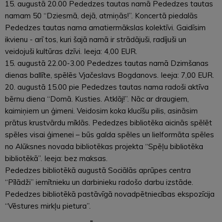
15. augustā 20.00 Pededzes tautas namā Pededzes tautas
namam 50 “Dziesmā, dejā, atmiņās!”. Koncertā piedalās
Pededzes tautas nama amatiermākslas kolektīvi. Gaidīsim
ikvienu - arī tos, kuri šajā namā ir strādājuši, radījuši un
veidojuši kultūras dzīvi. Ieeja: 4,00 EUR.
15. augustā 22.00-3.00 Pededzes tautas namā Dzimšanas
dienas ballīte, spēlēs Vjačeslavs Bogdanovs. Ieeja: 7,00 EUR.
20. augustā 15.00 pie Pededzes tautas nama radoši aktīva
bērnu diena “Domā. Kusties. Atklāj!”. Nāc ar draugiem,
kaimiņiem un ģimeni. Veidosim koka klucīšu pilis, asināsim
prātus krustvārdu mīklās. Pededzes bibliotēka aicinās spēlēt
spēles visai ģimenei – būs galda spēles un lielformāta spēles
no Alūksnes novada bibliotēkas projekta “Spēļu bibliotēka
bibliotēkā”. Ieeja: bez maksas.
Pededzes bibliotēkā augustā Sociālās aprūpes centra
“Pīlādži” iemītnieku un darbinieku radošo darbu izstāde.
Pededzes bibliotēkā pastāvīgā novadpētniecības ekspozīcija
“Vēstures mirkļu pietura”.