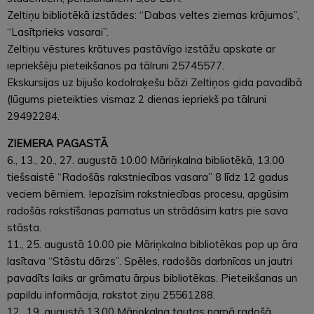
Zeltiņu bibliotēkā izstādes: “Dabas veltes ziemas krājumos”,
“Lasītprieks vasarai”.
Zeltiņu vēstures krātuves pastāvīgo izstāžu apskate ar
iepriekšēju pieteikšanos pa tālruni 25745577.
Ekskursijas uz bijušo kodolraķešu bāzi Zeltiņos gida pavadībā
(lūgums pieteikties vismaz 2 dienas iepriekš pa tālruni
29492284.
ZIEMERA PAGASTĀ
6., 13., 20., 27. augustā 10.00 Māriņkalna bibliotēkā, 13.00
tiešsaistē “Radošās rakstniecības vasara” 8 līdz 12 gadus
veciem bērniem. Iepazīsim rakstniecības procesu, apgūsim
radošās rakstīšanas pamatus un strādāsim katrs pie sava
stāsta.
11., 25. augustā 10.00 pie Māriņkalna bibliotēkas pop up āra
lasītava “Stāstu dārzs”. Spēles, radošās darbnīcas un jautri
pavadīts laiks ar grāmatu ārpus bibliotēkas. Pieteikšanas un
papildu informācija, rakstot ziņu 25561288.
12., 19. augustā 13.00 Māriņkalna tautas namā radošā