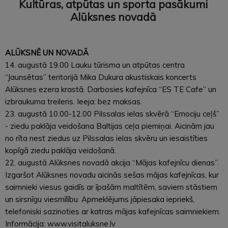
Kultūras, atpūtas un sporta pasākumi
Alūksnes novadā
ALŪKSNĒ UN NOVADĀ
14. augustā 19.00 Lauku tūrisma un atpūtas centra
“Jaunsētas” teritorijā Mika Dukura akustiskais koncerts
Alūksnes ezera krastā. Darbosies kafejnīca “ES TE Cafe” un
izbraukuma treileris. Ieeja: bez maksas.
23. augustā 10.00-12.00 Pilssalas ielas skvērā “Emociju ceļš”
- ziedu paklāja veidošana Baltijas ceļa piemiņai. Aicinām jau
no rīta nest ziedus uz Pilssalas ielas skvēru un iesaistīties
kopīgā ziedu paklāja veidošanā.
22. augustā Alūksnes novadā akcija “Mājas kafejnīcu dienas”.
Izgaršot Alūksnes novadu aicinās sešas mājas kafejnīcas, kur
saimnieki viesus gaidīs ar īpašām maltītēm, saviem stāstiem
un sirsnīgu viesmīlību. Apmeklējums jāpiesaka iepriekš,
telefoniski sazinoties ar katras mājas kafejnīcas saimniekiem.
Informācija: www.visitaluksne.lv