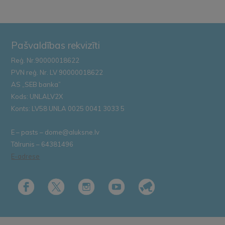
Pašvaldības rekvizīti
Reģ. Nr.90000018622
PVN reģ. Nr. LV 90000018622
AS „SEB banka”
Kods: UNLALV2X
Konts: LV58 UNLA 0025 0041 3033 5
E – pasts – dome@aluksne.lv
Tālrunis – 64381496
E-adrese