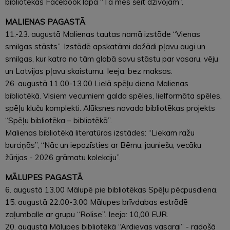
bibliotēkas Facebook lapā “Tā mēs šeit dzīvojam”.
MALIENAS PAGASTĀ
11.-23. augustā Malienas tautas namā izstāde “Vienas
smilgas stāsts”. Izstādē apskatāmi dažādi pļavu augi un
smilgas, kur katra no tām glabā savu stāstu par vasaru, vēju
un Latvijas pļavu skaistumu. Ieeja: bez maksas.
26. augustā 11.00-13.00 Lielā spēļu diena Malienas
bibliotēkā. Visiem vecumiem galda spēles, lielformāta spēles,
spēļu kluču komplekti. Alūksnes novada bibliotēkas projekts
“Spēļu bibliotēka – bibliotēkā”.
Malienas bibliotēkā literatūras izstādes: “Liekam ražu
burciņās”, “Nāc un iepazīsties ar Bērnu, jauniešu, vecāku
žūrijas - 2026 grāmatu kolekciju”.
MĀLUPES PAGASTĀ
6. augustā 13.00 Mālupē pie bibliotēkas Spēļu pēcpusdiena.
15. augustā 22.00-3.00 Mālupes brīvdabas estrādē
zaļumballe ar grupu “Rolise”. Ieeja: 10,00 EUR.
20. augustā Mālupes bibliotēkā “Ardievas vasarai” - radošā