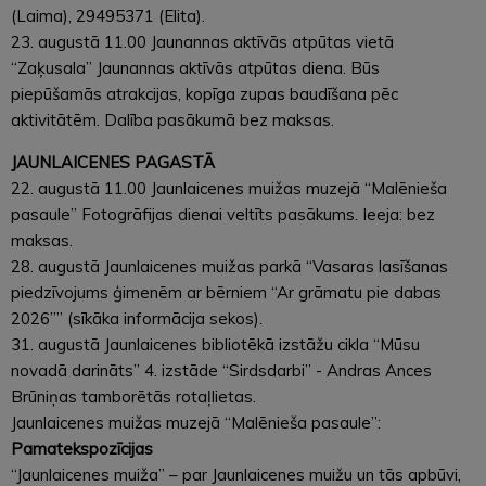
(Laima), 29495371 (Elita).
23. augustā 11.00 Jaunannas aktīvās atpūtas vietā
“Zaķusala” Jaunannas aktīvās atpūtas diena. Būs
piepūšamās atrakcijas, kopīga zupas baudīšana pēc
aktivitātēm. Dalība pasākumā bez maksas.
JAUNLAICENES PAGASTĀ
22. augustā 11.00 Jaunlaicenes muižas muzejā “Malēnieša
pasaule” Fotogrāfijas dienai veltīts pasākums. Ieeja: bez
maksas.
28. augustā Jaunlaicenes muižas parkā “Vasaras lasīšanas
piedzīvojums ģimenēm ar bērniem “Ar grāmatu pie dabas
2026”” (sīkāka informācija sekos).
31. augustā Jaunlaicenes bibliotēkā izstāžu cikla “Mūsu
novadā darināts” 4. izstāde “Sirdsdarbi” - Andras Ances
Brūniņas tamborētās rotaļlietas.
Jaunlaicenes muižas muzejā “Malēnieša pasaule”:
Pamatekspozīcijas
“Jaunlaicenes muiža” – par Jaunlaicenes muižu un tās apbūvi,