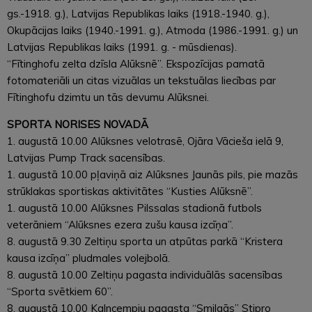
gs.-1918. g.), Latvijas Republikas laiks (1918.-1940. g.),
Okupācijas laiks (1940.-1991. g.), Atmoda (1986.-1991. g.) un
Latvijas Republikas laiks (1991. g. - mūsdienas).
“Fītinghofu zelta dzīsla Alūksnē”. Ekspozīcijas pamatā
fotomateriāli un citas vizuālas un tekstuālas liecības par
Fītinghofu dzimtu un tās devumu Alūksnei.
SPORTA NORISES NOVADĀ
1. augustā 10.00 Alūksnes velotrasē, Ojāra Vācieša ielā 9,
Latvijas Pump Track sacensības.
1. augustā 10.00 pļaviņā aiz Alūksnes Jaunās pils, pie mazās
strūklakas sportiskas aktivitātes “Kusties Alūksnē”.
1. augustā 10.00 Alūksnes Pilssalas stadionā futbols
veterāniem “Alūksnes ezera zušu kausa izcīņa”.
8. augustā 9.30 Zeltiņu sporta un atpūtas parkā “Kristera
kausa izcīņa” pludmales volejbolā.
8. augustā 10.00 Zeltiņu pagasta individuālās sacensības
“Sporta svētkiem 60”.
8. augustā 10.00 Kalncempju pagasta “Smilgās” Stipro