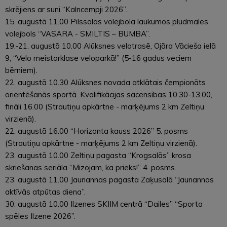
skrējiens ar suni “Kalncempji 2026”.
15. augustā 11.00 Pilssalas volejbola laukumos pludmales
volejbols “VASARA - SMILTIS – BUMBA”.
19.-21. augustā 10.00 Alūksnes velotrasē, Ojāra Vācieša ielā
9, “Velo meistarklase veloparkā!” (5-16 gadus veciem
bērniem).
22. augustā 10.30 Alūksnes novada atklātais čempionāts
orientēšanās sportā. Kvalifikācijas sacensības 10.30-13.00,
fināli 16.00 (Strautiņu apkārtne - marķējums 2 km Zeltiņu
virzienā).
22. augustā 16.00 “Horizonta kauss 2026” 5. posms
(Strautiņu apkārtne - marķējums 2 km Zeltiņu virzienā).
23. augustā 10.00 Zeltiņu pagasta “Krogsalās” krosa
skriešanas seriāla “Mizojam, ka prieks!” 4. posms.
23. augustā 11.00 Jaunannas pagasta Zaķusalā “Jaunannas
aktīvās atpūtas diena”.
30. augustā 10.00 Ilzenes SKIIM centrā “Dailes” “Sporta
spēles Ilzene 2026”.