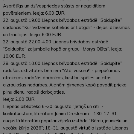
Asprātīgs un dzīvespriecīgs stāsts ar negaidītiem
pavērsieniem. Ieeja: 6,00 EUR.
22. augustā 19.00 Liepnas brīvdabas estrādē “Saidupīte”
sadancis “Kur Vidzeme satiekas ar Latgali” - dejas, dziesmas
un tradīcijas. Ieeja: 6,00 EUR.
22. augustā 22.00-4.00 Liepnas brīvdabas estrādē
“Saidupīte” zaļumballe kopā ar grupu “Morys Olūts”. Ieeja:
10,00 EUR.
28. augustā 10.00 Liepnas brīvdabas estrādē “Saidupīte”
radošās aktivitātes bērniem “Atā, vasara!” - piepūšamās
atrakcijas, radošās darbnīcas, kustību spēles un citas
aizraujošas nodarbes. Aicinām ģimenes kopā pavadīt prieka
pilnu dienu, radoši darbojoties.
Ieeja: 2,00 EUR.
Liepnas bibliotēkā 6.-30. augustā “Jefiņš un citi” -
karikatūristam, literātam Jānim Dresleram – 130, 12.-31.
augustā literatūru popularizējoša izstāde “Bērnu, jauniešu un
vecāku žūrija 2026”; 18.-31. augustā virtuāla izstāde Liepnas