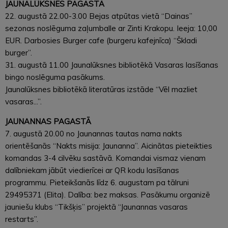
JAUNALŪKSNES PAGASTĀ
22. augustā 22.00-3.00 Bejas atpūtas vietā “Dainas”
sezonas noslēguma zaļumballe ar Zinti Krakopu. Ieeja: 10,00
EUR. Darbosies Burger cafe (burgeru kafejnīca) “Škladi
burger”.
31. augustā 11.00 Jaunalūksnes bibliotēkā Vasaras lasīšanas
bingo noslēguma pasākums.
Jaunalūksnes bibliotēkā literatūras izstāde “Vēl mazliet
vasaras...”.
JAUNANNAS PAGASTĀ
7. augustā 20.00 no Jaunannas tautas nama nakts
orientēšanās “Nakts misija: Jaunanna”. Aicinātas pieteikties
komandas 3-4 cilvēku sastāvā. Komandai vismaz vienam
dalībniekam jābūt viedierīcei ar QR kodu lasīšanas
programmu. Pieteikšanās līdz 6. augustam pa tālruni
29495371 (Elita). Dalība: bez maksas. Pasākumu organizē
jauniešu klubs “Tikšķis” projektā “Jaunannas vasaras
restarts”.