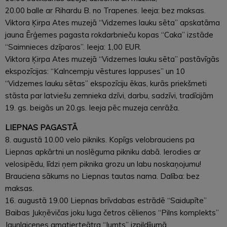
20.00 balle ar Rihardu B. no Trapenes. Ieeja: bez maksas.
Viktora Ķirpa Ates muzejā “Vidzemes lauku sēta” apskatāma
jauna Ērģemes pagasta rokdarbnieču kopas “Caka” izstāde
“Saimnieces dzīparos”. Ieeja: 1,00 EUR.
Viktora Ķirpa Ates muzejā “Vidzemes lauku sēta” pastāvīgās
ekspozīcijas: “Kalncempju vēstures lappuses” un 10
“Vidzemes lauku sētas” ekspozīciju ēkas, kurās priekšmeti
stāsta par latviešu zemnieka dzīvi, darbu, sadzīvi, tradīcijām
19. gs. beigās un 20.gs. Ieeja pēc muzeja cenrāža.
LIEPNAS PAGASTĀ
8. augustā 10.00 velo pikniks. Kopīgs velobrauciens pa
Liepnas apkārtni un noslēguma pikniku dabā. Ierodies ar
velosipēdu, līdzi ņem piknika grozu un labu noskaņojumu!
Brauciena sākums no Liepnas tautas nama. Dalība: bez
maksas.
16. augustā 19.00 Liepnas brīvdabas estrādē “Saidupīte”
Baibas Jukņēvičas joku luga četros cēlienos “Pilns komplekts”
Jaunlaicenes amatierteātra “Jumts” izpildījumā.