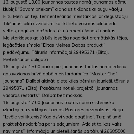
13. augustā 18.00 Jaunannas tautas namā Jaunannas dāmu
klubiņš “Savam priekam” aicina uz tikšanos ar augu vācēju
Elitu Melni un tēju fermentēšanas meistarklasi ar degustāciju.
Tikšanās laikā uzzināsim, kā likt lietā vasaras pilnbrieda
veltes, apgūsim dažādas tēju fermentēšanas tehnikas.
Meistarklases gaitā būs iespēja nogaršot aromātiskās tējas,
iegādāties zīmola “Elitas Melnes Dabas produkti”
piedāvājumu. Tālrunis informācijai 29495371 (Elita).
Pieteikšanās obligāta.
16. augustā 15.00 parkā pie Jaunannas tautas nama ēdienu
gatavošanas brīvā dabā meistardarbnīca “Master Chef
Jaunanna”. Dalībai aicināti pieteikties bērni un jaunieši, tālrunis
29495371 (Elita). Pasākums notiek projektā “Jaunannas
vasaras restarts”. Dalība: bez maksas.
16. augustā 17.00 Jaunannas tautas namā sistēmisko
izkārtojumu vadītājas Laimas Pastores bezmaksas lekcija
“Izvēle vai liktenis? Kad dzīvi vada pagātne”. Turpinājumā
praktiskā nodarbība par ziedojumiem “Atlaist to, kas vairs
nav mans”. Informācija un pieteikšanās pa tālruni 26685500