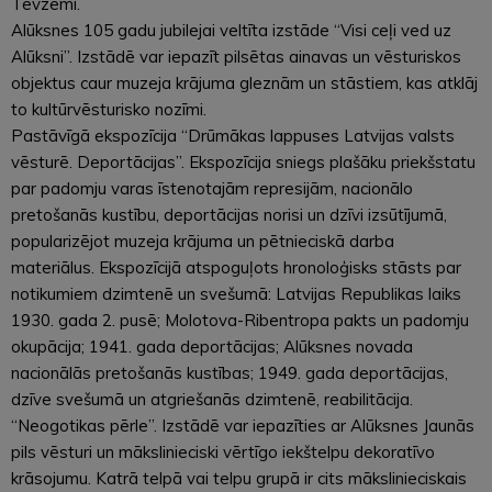
Tēvzemi.
Alūksnes 105 gadu jubilejai veltīta izstāde “Visi ceļi ved uz
Alūksni”. Izstādē var iepazīt pilsētas ainavas un vēsturiskos
objektus caur muzeja krājuma gleznām un stāstiem, kas atklāj
to kultūrvēsturisko nozīmi.
Pastāvīgā ekspozīcija “Drūmākas lappuses Latvijas valsts
vēsturē. Deportācijas”. Ekspozīcija sniegs plašāku priekšstatu
par padomju varas īstenotajām represijām, nacionālo
pretošanās kustību, deportācijas norisi un dzīvi izsūtījumā,
popularizējot muzeja krājuma un pētnieciskā darba
materiālus. Ekspozīcijā atspoguļots hronoloģisks stāsts par
notikumiem dzimtenē un svešumā: Latvijas Republikas laiks
1930. gada 2. pusē; Molotova-Ribentropa pakts un padomju
okupācija; 1941. gada deportācijas; Alūksnes novada
nacionālās pretošanās kustības; 1949. gada deportācijas,
dzīve svešumā un atgriešanās dzimtenē, reabilitācija.
“Neogotikas pērle”. Izstādē var iepazīties ar Alūksnes Jaunās
pils vēsturi un mākslinieciski vērtīgo iekštelpu dekoratīvo
krāsojumu. Katrā telpā vai telpu grupā ir cits mākslinieciskais