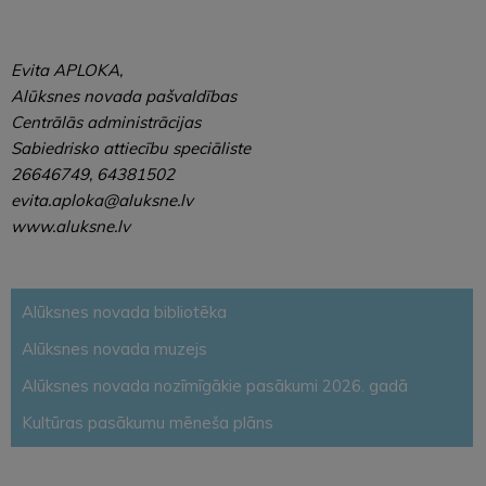
Evita APLOKA,
Alūksnes novada pašvaldības
Centrālās administrācijas
Sabiedrisko attiecību speciāliste
26646749, 64381502
evita.aploka@aluksne.lv
www.aluksne.lv
Alūksnes novada bibliotēka
Alūksnes novada muzejs
Alūksnes novada nozīmīgākie pasākumi 2026. gadā
Kultūras pasākumu mēneša plāns