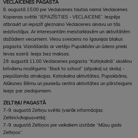
VECLAICENES PAGASTĀ
8. augustā 15.00 pie Veclaicenes tautas nama Veclaicenes
Kopienas svētki “IEPAZĪSTIES - VECLAICENE”. Iespēja
atbraukt un iepazīt gleznaino Veclaicenes ainavu un tās
iedzīvotājus. Ar interesantām meistarklasēm un aktivitātēm
dažādiem vecumiem. Viesu sveiciens no Igaunijas blakus
pagasta. Vizināšanās ar vietējo Pupsikbāni un ūdens prieki
Ievas ezerā. Ieeja: bez maksas.
29. augustā 11.00 Veclaicenes pagasta “Katiņkalnā” skolēnu
brīvdienu noslēgums “Back to school” (atpakaļ uz skolu) -
piepūšamās atrakcijas, Katiņkalna aktivitātes, Pupsikbānis,
Alūksnes Bērnu un jauniešu centra aktivitātes un pārsteigumi.
Ieeja: par ziedojumiem.
ZELTIŅU PAGASTĀ
7.-9. augustā Zeltiņu svētki (vairāk informācijas:
Zeltini.lv/kapusvetki):
7.-9. augustā Zeltiņos pie veikaliem izstāde “Mūsu gads
Zeltiņos”.