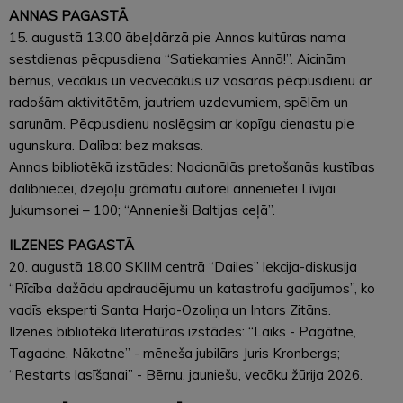
ANNAS PAGASTĀ
15. augustā 13.00 ābeļdārzā pie Annas kultūras nama
sestdienas pēcpusdiena “Satiekamies Annā!”. Aicinām
bērnus, vecākus un vecvecākus uz vasaras pēcpusdienu ar
radošām aktivitātēm, jautriem uzdevumiem, spēlēm un
sarunām. Pēcpusdienu noslēgsim ar kopīgu cienastu pie
ugunskura. Dalība: bez maksas.
Annas bibliotēkā izstādes: Nacionālās pretošanās kustības
dalībniecei, dzejoļu grāmatu autorei annenietei Līvijai
Jukumsonei – 100; “Annenieši Baltijas ceļā”.
ILZENES PAGASTĀ
20. augustā 18.00 SKIIM centrā “Dailes” lekcija-diskusija
“Rīcība dažādu apdraudējumu un katastrofu gadījumos”, ko
vadīs eksperti Santa Harjo-Ozoliņa un Intars Zitāns.
Ilzenes bibliotēkā literatūras izstādes: “Laiks - Pagātne,
Tagadne, Nākotne” - mēneša jubilārs Juris Kronbergs;
“Restarts lasīšanai” - Bērnu, jauniešu, vecāku žūrija 2026.