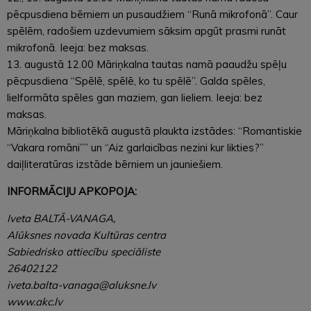
pēcpusdiena bērniem un pusaudžiem “Runā mikrofonā”. Caur
spēlēm, radošiem uzdevumiem sāksim apgūt prasmi runāt
mikrofonā. Ieeja: bez maksas.
13. augustā 12.00 Māriņkalna tautas namā paaudžu spēļu
pēcpusdiena “Spēlē, spēlē, ko tu spēlē”. Galda spēles,
lielformāta spēles gan maziem, gan lieliem. Ieeja: bez
maksas.
Māriņkalna bibliotēkā augustā plaukta izstādes: “Romantiskie
“Vakara romāni”” un “Aiz garlaicības nezini kur likties?”
daiļliteratūras izstāde bērniem un jauniešiem.
INFORMĀCIJU APKOPOJA:
Iveta BALTĀ-VANAGA,
Alūksnes novada Kultūras centra
Sabiedrisko attiecību speciāliste
26402122
iveta.balta-vanaga@aluksne.lv
www.akc.lv