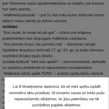
par Vidzemes muižu apsaimniekošanu un sadzīvi, par baronu
fon Volfu dzimtu;
“Malēnieša pasaule” – par to, kas mēs esam, kādi mēs esam,
kāda ir mūsu valoda un dzīves uztvere.
Izstādes
“Kas muok, tis muok nū obi goli” – stāsts par krājuma
priekšmetiem, kas atspoguļo malēniešu radošumu;
“Kas pirmais brauc, tas pirmais maļ” – dzirnavas senajā
Opekalna draudzes teritorijā 17. gs.-20. gs. un lauku dzirnavu
nozīmība tā laika ļaužu dzīvēs;
Izstāde krātuvē “Met acis apkārt” – seni instrumenti, darbarīki
un sadzīves priekšmeti ar neparastiem nosaukumiem;
“Malēniešu kāršu spēle PUNS” – ieskats spēļu kāršu vēsturē,
puna spēlētāju stāsti ar iespēju ielūkoties spēles atmosfērā;
“Ja es nebūtu no šīs puses” – stāsti par mūsu pusē
Lai šī tīmekļvietne darbotos, kā arī mēs spētu izpildīt
dzimušiem cilvēkiem, kas ar savu darbību kļuvuši pazīstami
normatīvo aktu prasības, tā izmanto savas un trešo pušu
Latvijā un pasaulē;
nepieciešamās sīkdatnes. Ar Jūsu piekrišanu var tik
Virtuālā izstāde “No Vaidavas līdz Melnupei”
uzstādītas papildu sīkdatnes.
(https://www.jaunlaicenesmuzejs.lv/muizas) – par 12