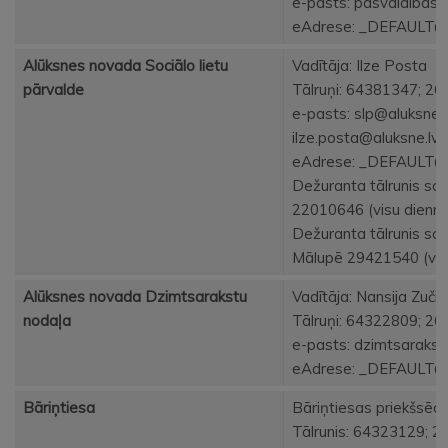
e-pasts:
pasvaldibas.p
eAdrese: _DEFAULT
Alūksnes novada Sociālo lietu
Vadītāja: Ilze Posta
pārvalde
Tālruņi: 64381347; 2
e-pasts: slp@aluksne.l
ilze.posta@aluksne.lv
eAdrese: _DEFAULT
Dežuranta tālrunis soc
22010646 (visu dienna
Dežuranta tālrunis soc
Mālupē 29421540 (visu
Alūksnes novada Dzimtsarakstu
Vadītāja: Nansija Zučik
nodaļa
Tālruņi: 64322809; 2
e-pasts:
dzimtsarakst
eAdrese: _DEFAULT
Bāriņtiesa
Bāriņtiesas priekšsēd
Tālrunis: 64323129; 