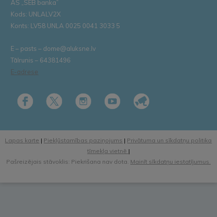
AS „SEB banka”
Kods: UNLALV2X
Konts: LV58 UNLA 0025 0041 3033 5
E – pasts – dome@aluksne.lv
Tālrunis – 64381496
E-adrese
Lapas karte
|
Piekļūstamības paziņojums
|
Privātuma un sīkdatņu politika
tīmekļa vietnē
|
Pašreizējais stāvoklis: Piekrišana nav dota.
Mainīt sīkdatņu iestatījumus.