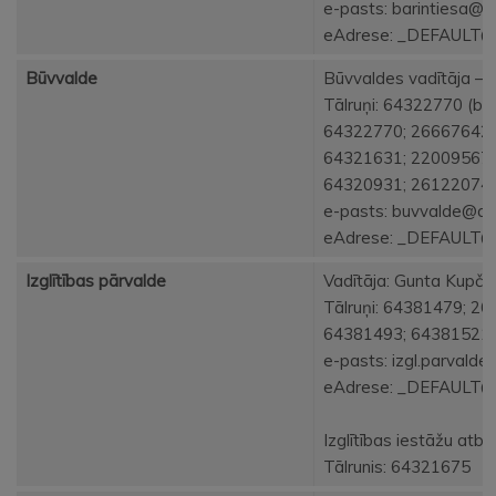
e-pasts:
barintiesa@al
eAdrese: _DEFAULT
Būvvalde
Būvvaldes vadītāja – a
Tālruņi: 64322770 (būv
64322770; 26667642 (
64321631; 22009567 (
64320931; 26122074 (t
e-pasts:
buvvalde@alu
eAdrese: _DEFAULT
Izglītības pārvalde
Vadītāja: Gunta Kupča
Tālruņi: 64381479; 26
64381493; 64381521
e-pasts:
izgl.parvalde
eAdrese: _DEFAULT
Izglītības iestāžu atb
Tālrunis: 64321675