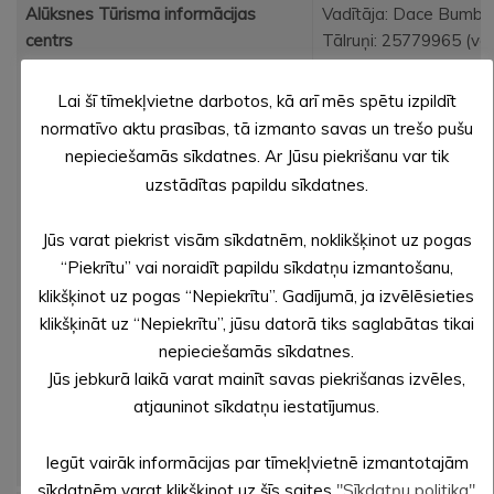
Alūksnes Tūrisma informācijas
Vadītāja: Dace Bumbi
centrs
Tālruņi: 25779965 (vad
25442335 (tūrisma inf
e-pasts: tic@aluksne.l
Lai šī tīmekļvietne darbotos, kā arī mēs spētu izpildīt
eAdrese: _DEFAULT
normatīvo aktu prasības, tā izmanto savas un trešo pušu
nepieciešamās sīkdatnes. Ar Jūsu piekrišanu var tik
Alūksnes Bānīša stacij
uzstādītas papildu sīkdatnes.
Tālrunis: 25669604
e-pasts: stacija@aluks
Jūs varat piekrist visām sīkdatnēm, noklikšķinot uz pogas
Gaismas un skaņas 
“Piekrītu” vai noraidīt papildu sīkdatņu izmantošanu,
astotais brālis”
klikšķinot uz pogas “Nepiekrītu”. Gadījumā, ja izvēlēsieties
Tālrunis: 29149810
klikšķināt uz “Nepiekrītu”, jūsu datorā tiks saglabātas tikai
e-pasts: astotaisbrali
nepieciešamās sīkdatnes.
Jūs jebkurā laikā varat mainīt savas piekrišanas izvēles,
Kodolraķešu bāze Zelt
atjauninot sīkdatņu iestatījumus.
Tālrunis: 29492284 (gi
www.visitaluksne.lv
Iegūt vairāk informācijas par tīmekļvietnē izmantotajām
sīkdatnēm varat klikšķinot uz šīs saites
"Sīkdatņu politika"