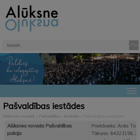
Pašvaldības iestādes
Alūksnes novads
>
Pašvaldība
>
Kontakti
>
Pašvaldības iestādes
Alūksnes novada Pašvaldības
Priekšnieks: Ardis To
policija
Tālrunis: 64323156; 2