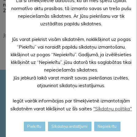
Lai šī tīmekļvietne darbotos, kā arī mēs spētu izpildīt
robežojas ar Alūksnes novada Alsviķu, Veclaicenes un
normatīvo aktu prasības, tā izmanto savas un trešo pušu
Ziemera pagastiem, kā arī Smiltenes novada Apes pagastu.
nepieciešamās sīkdatnes. Ar Jūsu piekrišanu var tik
uzstādītas papildu sīkdatnes.
Jaunlaicenes pagasts
Jūs varat piekrist visām sīkdatnēm, noklikšķinot uz pogas
“Piekrītu” vai noraidīt papildu sīkdatņu izmantošanu,
klikšķinot uz pogas “Nepiekrītu”. Gadījumā, ja izvēlēsieties
klikšķināt uz “Nepiekrītu”, jūsu datorā tiks saglabātas tikai
nepieciešamās sīkdatnes.
Jūs jebkurā laikā varat mainīt savas piekrišanas izvēles,
Pašvaldības rekvizīti
atjauninot sīkdatņu iestatījumus.
Reģ. Nr.90000018622
PVN reģ. Nr. LV 90000018622
Iegūt vairāk informācijas par tīmekļvietnē izmantotajām
AS „SEB banka”
sīkdatnēm varat klikšķinot uz šīs saites
"Sīkdatņu politika"
Kods: UNLALV2X
Konts: LV58 UNLA 0025 0041 3033 5
Piekrītu
Sīkdatņu iestatījumi
Nepiekrītu
E – pasts – dome@aluksne.lv