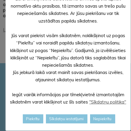
ar Alūksnes novada Mālupes, Pededzes un Jaunalūksnes
normatīvo aktu prasības, tā izmanto savas un trešo pušu
pagastiem, Balvu novada Vīksnas un Žīguru pagastiem, kā
nepieciešamās sīkdatnes. Ar Jūsu piekrišanu var tik
arī Krievijas Federāciju.
uzstādītas papildu sīkdatnes.
Liepnas pagasts
Jūs varat piekrist visām sīkdatnēm, noklikšķinot uz pogas
“Piekrītu” vai noraidīt papildu sīkdatņu izmantošanu,
klikšķinot uz pogas “Nepiekrītu”. Gadījumā, ja izvēlēsieties
klikšķināt uz “Nepiekrītu”, jūsu datorā tiks saglabātas tikai
nepieciešamās sīkdatnes.
Jūs jebkurā laikā varat mainīt savas piekrišanas izvēles,
Pašvaldības rekvizīti
atjauninot sīkdatņu iestatījumus.
Reģ. Nr.90000018622
PVN reģ. Nr. LV 90000018622
Iegūt vairāk informācijas par tīmekļvietnē izmantotajām
AS „SEB banka”
sīkdatnēm varat klikšķinot uz šīs saites
"Sīkdatņu politika"
Kods: UNLALV2X
Konts: LV58 UNLA 0025 0041 3033 5
Piekrītu
Sīkdatņu iestatījumi
Nepiekrītu
E – pasts – dome@aluksne.lv