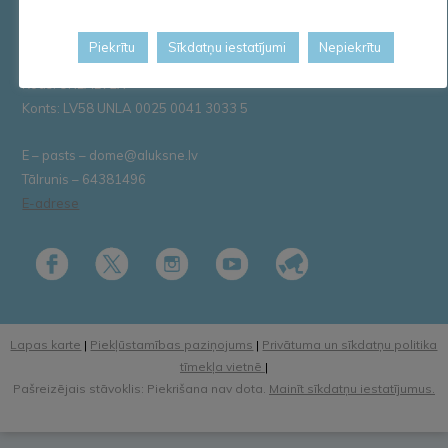
Reģ. Nr.90000018622
PVN reģ. Nr. LV 90000018622
Piekrītu
Sīkdatņu iestatījumi
Nepiekrītu
AS „SEB banka”
Kods: UNLALV2X
Konts: LV58 UNLA 0025 0041 3033 5
E – pasts – dome@aluksne.lv
Tālrunis – 64381496
E-adrese
Lapas karte
|
Piekļūstamības paziņojums
|
Privātuma un sīkdatņu politika
tīmekļa vietnē
|
Pašreizējais stāvoklis: Piekrišana nav dota.
Mainīt sīkdatņu iestatījumus.