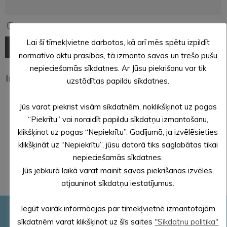
Turpinot jūs piekrītat privātuma politikai
Lai šī tīmekļvietne darbotos, kā arī mēs spētu izpildīt
normatīvo aktu prasības, tā izmanto savas un trešo pušu
nepieciešamās sīkdatnes. Ar Jūsu piekrišanu var tik
Informējam, ka jaunumus no www.aluksne.lv savā
uzstādītas papildu sīkdatnes.
e-pastā saņemsiet katru piektdienu.
Jūs varat piekrist visām sīkdatnēm, noklikšķinot uz pogas
“Piekrītu” vai noraidīt papildu sīkdatņu izmantošanu,
klikšķinot uz pogas “Nepiekrītu”. Gadījumā, ja izvēlēsieties
klikšķināt uz “Nepiekrītu”, jūsu datorā tiks saglabātas tikai
nepieciešamās sīkdatnes.
Jūs jebkurā laikā varat mainīt savas piekrišanas izvēles,
atjauninot sīkdatņu iestatījumus.
Iegūt vairāk informācijas par tīmekļvietnē izmantotajām
Pašvaldības rekvizīti
sīkdatnēm varat klikšķinot uz šīs saites
"Sīkdatņu politika"