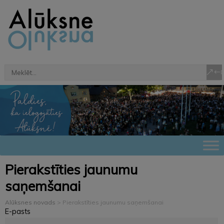
Pierakstīties jaunumu
saņemšanai
Alūksnes novads
>
Pierakstīties jaunumu saņemšanai
E-pasts