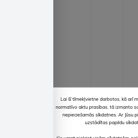
apvienība”
Lai šī tīmekļvietne darbotos, kā arī m
normatīvo aktu prasības, tā izmanto s
nepieciešamās sīkdatnes. Ar Jūsu pi
Politiski
Dzidra Dimdāne
27494548
aluks
uzstādītas papildu sīkda
represēto klubs
„Sarma”