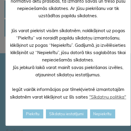
normatīvo aktu prasības, tā izmanto savas un trešo pušu
nepieciešamās sīkdatnes. Ar Jūsu piekrišanu var tik
ALŪKSNES NOVADA MUZEJS
GADA NOZĪMĪGĀKIE PASĀKUMI
uzstādītas papildu sīkdatnes.
KULTŪRAS PASĀKUMU MĒNEŠA PLĀNS
Jūs varat piekrist visām sīkdatnēm, noklikšķinot uz pogas
“Piekrītu” vai noraidīt papildu sīkdatņu izmantošanu,
klikšķinot uz pogas “Nepiekrītu”. Gadījumā, ja izvēlēsieties
klikšķināt uz “Nepiekrītu”, jūsu datorā tiks saglabātas tikai
nepieciešamās sīkdatnes.
Pašvaldības rekvizīti
Jūs jebkurā laikā varat mainīt savas piekrišanas izvēles,
atjauninot sīkdatņu iestatījumus.
Reģ. Nr.90000018622
PVN reģ. Nr. LV 90000018622
AS „SEB banka”
Iegūt vairāk informācijas par tīmekļvietnē izmantotajām
Kods: UNLALV2X
sīkdatnēm varat klikšķinot uz šīs saites
"Sīkdatņu politika"
Konts: LV58 UNLA 0025 0041 3033 5
Piekrītu
Sīkdatņu iestatījumi
Nepiekrītu
E – pasts – dome@aluksne.lv
Tālrunis – 64381496
E-adrese