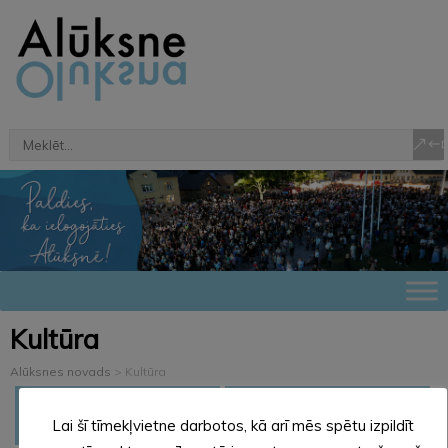
Kultūra
Alūksnes novads
>
Kultūra
ALŪKSNES NOVADA KULTŪRAS CENTRS
ALŪKSNES NOVADA BIBLIOTĒKA
Lai šī tīmekļvietne darbotos, kā arī mēs spētu izpildīt