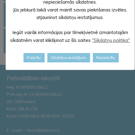
nepieciešamās sīkdatnes.
VISPĀRĒJĀS
PROFESIONĀLĀS
Jūs jebkurā laikā varat mainīt savas piekrišanas izvēles,
INTEREŠU
IZGLĪTĪBAS
IEVIRZES
atjauninot sīkdatņu iestatījumus.
IZGLĪTĪBA
IESTĀDES
IZGLĪTĪBA
Iegūt vairāk informācijas par tīmekļvietnē izmantotajām
SKOLĒNU
PIEAUGUŠO
BIEŽĀK UZDOTIE
sīkdatnēm varat klikšķinot uz šīs saites
"Sīkdatņu politika"
PĀRVADĀJUMU
IZGLĪTĪBA
JAUTĀJUMI
MARŠRUTI
Piekrītu
Sīkdatņu iestatījumi
Nepiekrītu
Pašvaldības rekvizīti
Reģ. Nr.90000018622
PVN reģ. Nr. LV 90000018622
AS „SEB banka”
Kods: UNLALV2X
Konts: LV58 UNLA 0025 0041 3033 5
E – pasts – dome@aluksne.lv