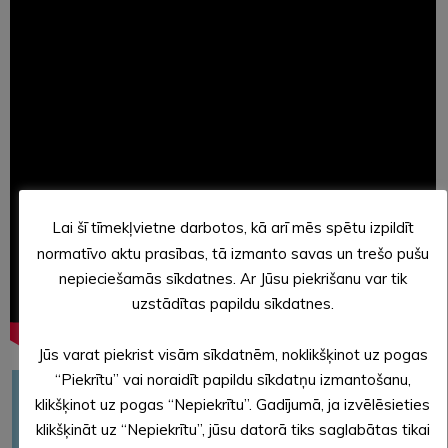
Lai šī tīmekļvietne darbotos, kā arī mēs spētu izpildīt
normatīvo aktu prasības, tā izmanto savas un trešo pušu
nepieciešamās sīkdatnes. Ar Jūsu piekrišanu var tik
uzstādītas papildu sīkdatnes.
Jūs varat piekrist visām sīkdatnēm, noklikšķinot uz pogas
“Piekrītu” vai noraidīt papildu sīkdatņu izmantošanu,
NOVADA
PIRMSSKOLAS
IZGLĪTĪBAS
klikšķinot uz pogas “Nepiekrītu”. Gadījumā, ja izvēlēsieties
IZGLĪTĪBAS
IZGLĪTĪBAS
PĀRVALDE
klikšķināt uz “Nepiekrītu”, jūsu datorā tiks saglabātas tikai
IESTĀŽU TĪKLS
IESTĀDES