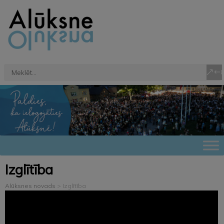
Izglītība
Alūksnes novads
>
Izglītība