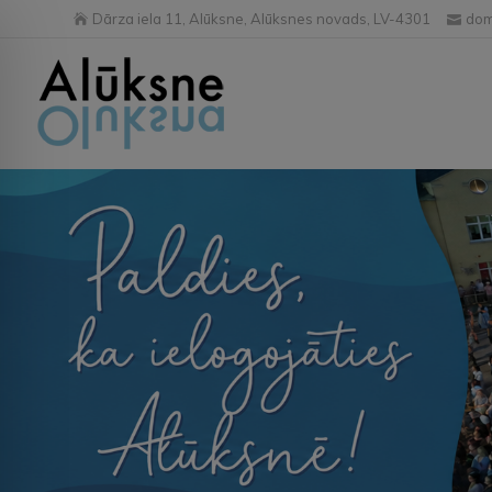
Dārza iela 11, Alūksne, Alūksnes novads, LV-4301
dom