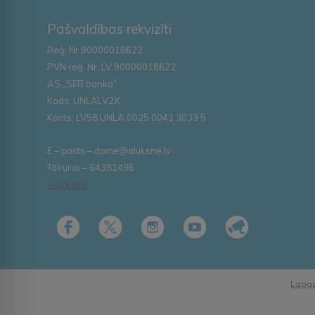
Pašvaldības rekvizīti
Reģ. Nr.90000018622
PVN reģ. Nr. LV 90000018622
AS „SEB banka”
Kods: UNLALV2X
Konts: LV58 UNLA 0025 0041 3033 5
E – pasts – dome@aluksne.lv
Tālrunis – 64381496
E-adrese
Lapas