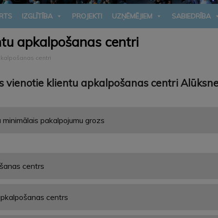
RTS
IZGLĪTĪBA
PROJEKTI
UZŅĒMĒJIEM
SABIEDRĪBA
entu apkalpošanas centri
pkalpošanas centri
s vienotie klientu apkalpošanas centri Alūk
u minimālais pakalpojumu grozs
ošanas centrs
 apkalpošanas centrs