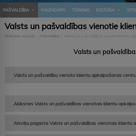
PAŠVALDĪBA
KALENDĀRS
TŪRISMS
KULTŪRA
SPO
Valsts un pašvaldības vienotie kli
Alūksnes novads
>
Pašvaldība
>
Valsts un pašvaldības vienotie klientu a
Valsts un pašvaldība
Valsts un pašvaldību vienoto klientu apkalpošanas centr
Alūksnes Valsts un pašvaldības vienotais klientu apkalp
Alsviķu pagasta Valsts un pašvaldības vienotais klientu