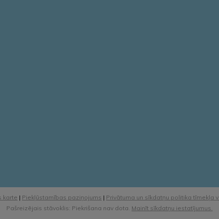
 karte
|
Piekļūstamības paziņojums
|
Privātuma un sīkdatņu politika tīmekļa 
Pašreizējais stāvoklis: Piekrišana nav dota.
Mainīt sīkdatņu iestatījumus.