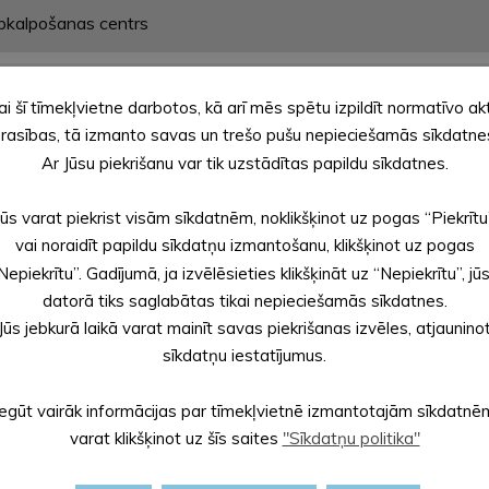
apkalpošanas centrs
 apkalpošanas centrs
ai šī tīmekļvietne darbotos, kā arī mēs spētu izpildīt normatīvo ak
rasības, tā izmanto savas un trešo pušu nepieciešamās sīkdatne
ientu apkalpošanas centrs
Ar Jūsu piekrišanu var tik uzstādītas papildu sīkdatnes.
Jūs varat piekrist visām sīkdatnēm, noklikšķinot uz pogas “Piekrītu
ntu apkalpošanas centrs
vai noraidīt papildu sīkdatņu izmantošanu, klikšķinot uz pogas
Nepiekrītu”. Gadījumā, ja izvēlēsieties klikšķināt uz “Nepiekrītu”, jū
datorā tiks saglabātas tikai nepieciešamās sīkdatnes.
ientu apkalpošanas centrs
Jūs jebkurā laikā varat mainīt savas piekrišanas izvēles, atjaunino
sīkdatņu iestatījumus.
 apkalpošanas centrs
Iegūt vairāk informācijas par tīmekļvietnē izmantotajām sīkdatnē
varat klikšķinot uz šīs saites
"Sīkdatņu politika"
u apkalpošanas centrs