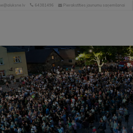
e@aluksne.lv
64381496
Pierakstīties jaunumu saņemšanai