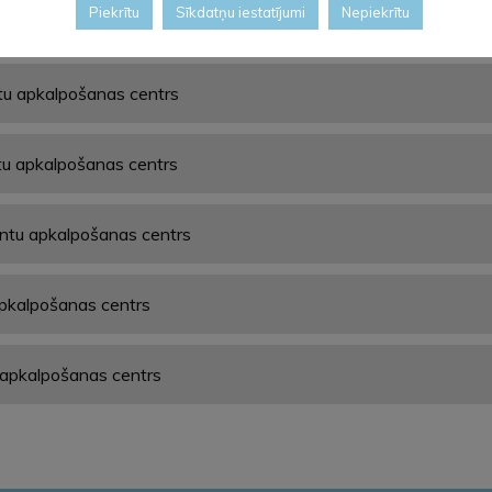
Piekrītu
Sīkdatņu iestatījumi
Nepiekrītu
u apkalpošanas centrs
ntu apkalpošanas centrs
tu apkalpošanas centrs
entu apkalpošanas centrs
 apkalpošanas centrs
u apkalpošanas centrs