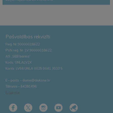
Pašvaldības rekvizīti
Reģ. Nr.90000018622
PVN reģ. Nr. LV 90000018622
AS „SEB banka”
Kods: UNLALV2X
Konts: LV58 UNLA 0025 0041 3033 5
E – pasts – dome@aluksne.lv
Tālrunis – 64381496
E-adrese