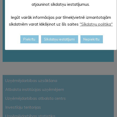
atjauninot sīkdatņu iestatījumus.
Iegūt vairāk informācijas par tīmekļvietnē izmantotajām
sīkdatnēm varat klikšķinot uz šīs saites
"Sīkdatņu politika"
Piekrītu
Sīkdatņu iestatījumi
Nepiekrītu
Uzņēmējdarbības uzsākšana
Atbalsta institūcijas uzņēmējiem
Uzņēmējdarbības atbalsta centrs
Investīciju teritorijas
Uzņēmējdarbības statistika