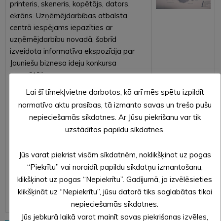
printeris, skeneris, kopētājs, dators,
ekrāns. Uzņēmējdarbības atbalsta
centrā iespējams iepazīties ar
uzņēmējdarbību novadā, šobrīd
izveidota informatīva ekspozīcija par
Jauniešu biznesa ideju konkursa
uzvarētājiem.
Lai šī tīmekļvietne darbotos, kā arī mēs spētu izpildīt
Uzņēmējdarbības atbalsta centrs
normatīvo aktu prasības, tā izmanto savas un trešo pušu
atvērts Alūksnes Kultūras centra darba
nepieciešamās sīkdatnes. Ar Jūsu piekrišanu var tik
laikā no pulksten 8.00 līdz 22.00.
uzstādītas papildu sīkdatnes.
Par telpu izmantošanu iepriekš
sazināties ar Alūksnes novada
Jūs varat piekrist visām sīkdatnēm, noklikšķinot uz pogas
pašvaldības Centrālās administrācijas
“Piekrītu” vai noraidīt papildu sīkdatņu izmantošanu,
uzņēmējdarbības atbalsta speciālisti
klikšķinot uz pogas “Nepiekrītu”. Gadījumā, ja izvēlēsieties
Māru SALDĀBOLU pa tālruni 25425222
klikšķināt uz “Nepiekrītu”, jūsu datorā tiks saglabātas tikai
vai rakstot mara.saldabola@aluksne.lv
nepieciešamās sīkdatnes.
Jūs jebkurā laikā varat mainīt savas piekrišanas izvēles,