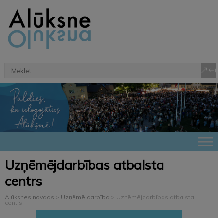
Uzņēmējdarbības atbalsta
centrs
Alūksnes novads
>
Uzņēmējdarbība
>
Uzņēmējdarbības atbalsta
centrs