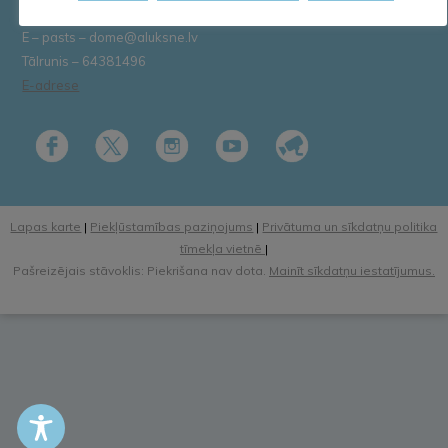
E – pasts – dome@aluksne.lv
Tālrunis – 64381496
E-adrese
Lapas karte
|
Piekļūstamības paziņojums
|
Privātuma un sīkdatņu politika
tīmekļa vietnē
|
Pašreizējais stāvoklis: Piekrišana nav dota.
Mainīt sīkdatņu iestatījumus.