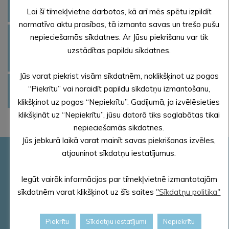
Feldšerpunkti
Lai šī tīmekļvietne darbotos, kā arī mēs spētu izpildīt
centrs”
normatīvo aktu prasības, tā izmanto savas un trešo pušu
Informācija pacientiem ar funkcionāliem
nepieciešamās sīkdatnes. Ar Jūsu piekrišanu var tik
uzstādītas papildu sīkdatnes.
SIA “Alūksnes slimnīca”
traucējumiem par iespēju saņemt sniegtos
veselības aprūpes pakalpojumus
Jūs varat piekrist visām sīkdatnēm, noklikšķinot uz pogas
Alūksnes novada veselības veicināšanas
“Piekrītu” vai noraidīt papildu sīkdatņu izmantošanu,
plāns 2022. – 2028. gadam
klikšķinot uz pogas “Nepiekrītu”. Gadījumā, ja izvēlēsieties
klikšķināt uz “Nepiekrītu”, jūsu datorā tiks saglabātas tikai
nepieciešamās sīkdatnes.
Jūs jebkurā laikā varat mainīt savas piekrišanas izvēles,
atjauninot sīkdatņu iestatījumus.
Pašvaldības rekvizīti
Reģ. Nr.90000018622
Iegūt vairāk informācijas par tīmekļvietnē izmantotajām
PVN reģ. Nr. LV 90000018622
sīkdatnēm varat klikšķinot uz šīs saites
"Sīkdatņu politika"
AS „SEB banka”
Kods: UNLALV2X
Piekrītu
Sīkdatņu iestatījumi
Nepiekrītu
Konts: LV58 UNLA 0025 0041 3033 5