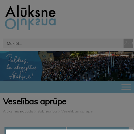
Veselības aprūpe
Alūksnes novads
>
Sabiedrība
>
Veselības aprūpe
SIA ”Alūksnes primārās veselības aprūpes