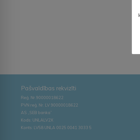
Pašvaldības rekvizīti
Reģ. Nr.90000018622
PVN reģ. Nr. LV 90000018622
AS „SEB banka”
Kods: UNLALV2X
Konts: LV58 UNLA 0025 0041 3033 5