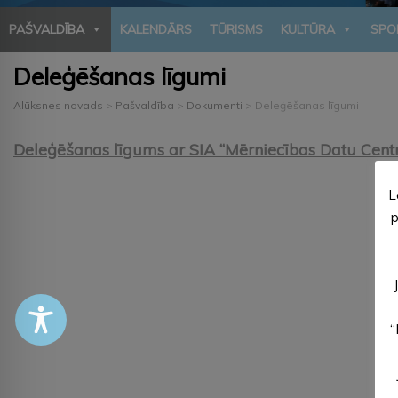
PAŠVALDĪBA
KALENDĀRS
TŪRISMS
KULTŪRA
SPO
Deleģēšanas līgumi
Alūksnes novads
>
Pašvaldība
>
Dokumenti
>
Deleģēšanas līgumi
Deleģēšanas līgums ar SIA “Mērniecības Datu Centr
L
p
“