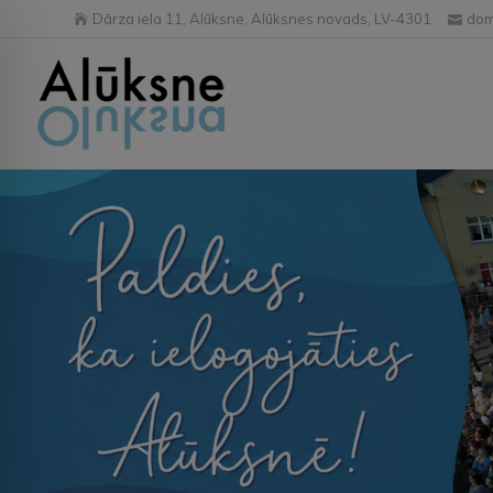
Dārza iela 11, Alūksne, Alūksnes novads, LV-4301
dom