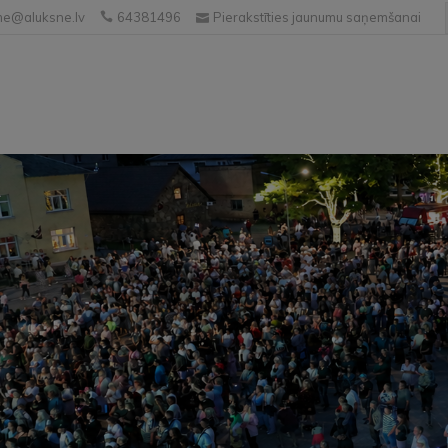
e@aluksne.lv
64381496
Pierakstīties jaunumu saņemšanai