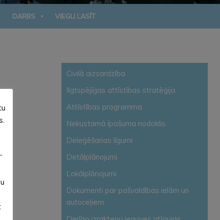
DARBS
VIEGLI LASĪT
Civilā aizsardzība
Ilgtspējīgas attīstības stratēģija
Attīstības programma
tu
s.
Nekustamā īpašuma nodoklis
Deleģēšanas līgumi
Detālplānojumi
”
Lokālplānojumi
su
Dokumenti par pašvaldības ielām un
autoceļiem
t
Derīgo izrakteņu ieguves atļaujas