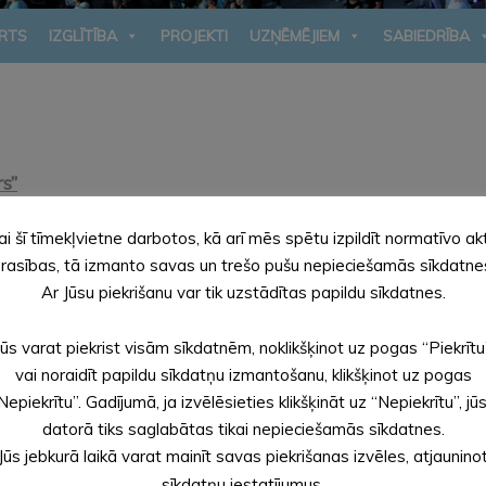
RTS
IZGLĪTĪBA
PROJEKTI
UZŅĒMĒJIEM
SABIEDRĪBA
s”
ai šī tīmekļvietne darbotos, kā arī mēs spētu izpildīt normatīvo ak
rasības, tā izmanto savas un trešo pušu nepieciešamās sīkdatne
Ar Jūsu piekrišanu var tik uzstādītas papildu sīkdatnes.
Jūs varat piekrist visām sīkdatnēm, noklikšķinot uz pogas “Piekrītu
vai noraidīt papildu sīkdatņu izmantošanu, klikšķinot uz pogas
Nepiekrītu”. Gadījumā, ja izvēlēsieties klikšķināt uz “Nepiekrītu”, jū
datorā tiks saglabātas tikai nepieciešamās sīkdatnes.
Jūs jebkurā laikā varat mainīt savas piekrišanas izvēles, atjaunino
sīkdatņu iestatījumus.