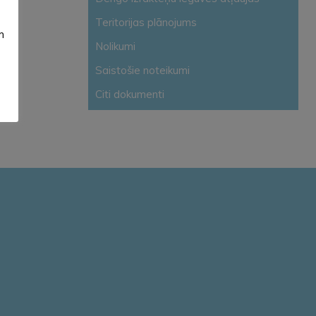
Teritorijas plānojums
m
Nolikumi
Saistošie noteikumi
Citi dokumenti