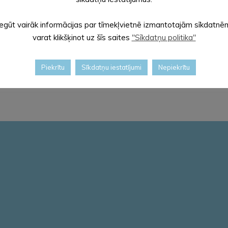
Iegūt vairāk informācijas par tīmekļvietnē izmantotajām sīkdatnē
varat klikšķinot uz šīs saites
"Sīkdatņu politika"
Piekrītu
Sīkdatņu iestatījumi
Nepiekrītu