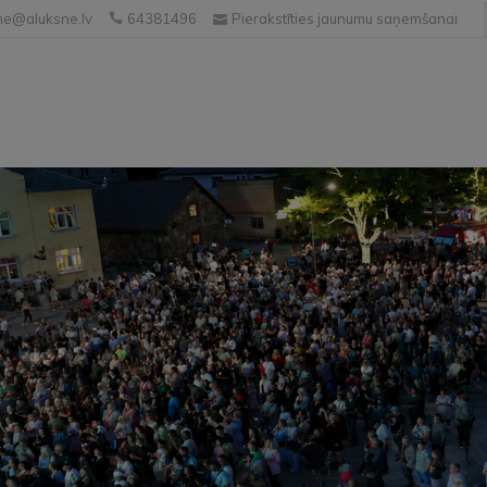
e@aluksne.lv
64381496
Pierakstīties jaunumu saņemšanai