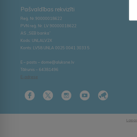
Pašvaldības rekvizīti
Reģ. Nr.90000018622
PVN reģ. Nr. LV 90000018622
AS „SEB banka”
Kods: UNLALV2X
Konts: LV58 UNLA 0025 0041 3033 5
E – pasts – dome@aluksne.lv
Tālrunis – 64381496
E-adrese
Lapas