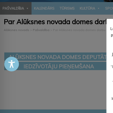
PAŠVALDĪBA
KALENDĀRS
TŪRISMS
KULTŪRA
SPO
Par Alūksnes novada domes darbu
L
Alūksnes novads
>
Pašvaldība
>
Par Alūksnes novada domes darbu
p
ALŪKSNES NOVADA DOMES DEPUTĀTI
IEDZĪVOTĀJU PIEŅEMŠANA
“