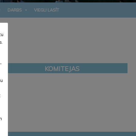
DARBS
VIEGLI LASĪT
tu
s.
”
KOMITEJAS
su
t
m