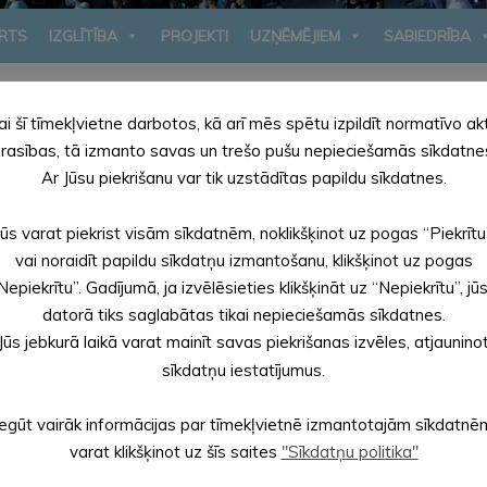
RTS
IZGLĪTĪBA
PROJEKTI
UZŅĒMĒJIEM
SABIEDRĪBA
ai šī tīmekļvietne darbotos, kā arī mēs spētu izpildīt normatīvo ak
rasības, tā izmanto savas un trešo pušu nepieciešamās sīkdatne
Ar Jūsu piekrišanu var tik uzstādītas papildu sīkdatnes.
Jūs varat piekrist visām sīkdatnēm, noklikšķinot uz pogas “Piekrītu
DOMES SĒDES
vai noraidīt papildu sīkdatņu izmantošanu, klikšķinot uz pogas
Nepiekrītu”. Gadījumā, ja izvēlēsieties klikšķināt uz “Nepiekrītu”, jū
datorā tiks saglabātas tikai nepieciešamās sīkdatnes.
Jūs jebkurā laikā varat mainīt savas piekrišanas izvēles, atjaunino
sīkdatņu iestatījumus.
Iegūt vairāk informācijas par tīmekļvietnē izmantotajām sīkdatnē
varat klikšķinot uz šīs saites
"Sīkdatņu politika"