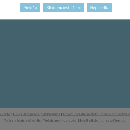
Piekrītu
Sīkdatņu iestatījumi
Nepiekrītu
 karte
|
Piekļūstamības paziņojums
|
Privātuma un sīkdatņu politika tīmekļa 
Pašreizējais stāvoklis: Piekrišana nav dota.
Mainīt sīkdatņu iestatījumus.