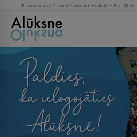
Dārza iela 11, Alūksne, Alūksnes novads, LV-4301
dom