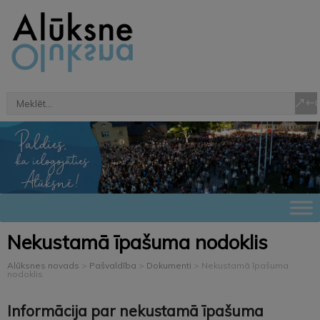
Nekustamā īpašuma nodoklis
Alūksnes novads
>
Pašvaldība
>
Dokumenti
>
Nekustamā īpašuma
nodoklis
Informācija par nekustamā īpašuma