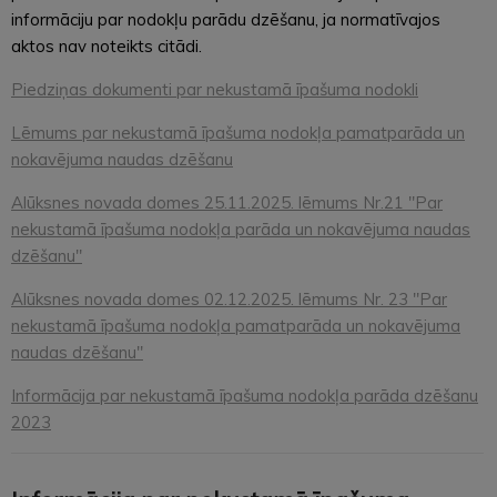
informāciju par nodokļu parādu dzēšanu, ja normatīvajos
aktos nav noteikts citādi.
Piedziņas dokumenti par nekustamā īpašuma nodokli
Lēmums par nekustamā īpašuma nodokļa pamatparāda un
nokavējuma naudas dzēšanu
Alūksnes novada domes 25.11.2025. lēmums Nr.21 "Par
nekustamā īpašuma nodokļa parāda un nokavējuma naudas
dzēšanu"
Alūksnes novada domes 02.12.2025. lēmums Nr. 23 "Par
nekustamā īpašuma nodokļa pamatparāda un nokavējuma
naudas dzēšanu"
Informācija par nekustamā īpašuma nodokļa parāda dzēšanu
2023