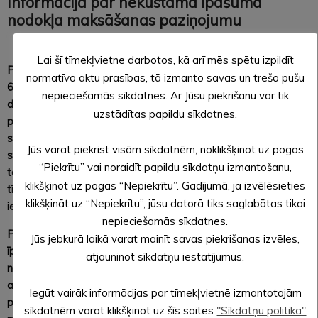
Informācija par nekustamā īpašuma
nodokļa maksāšanas paziņojumu
Lai šī tīmekļvietne darbotos, kā arī mēs spētu izpildīt
Pamatojoties uz likuma "Par nekustamā īpašuma nodokli"
normatīvo aktu prasības, tā izmanto savas un trešo pušu
6.panta pirmo prim 6 daļu: Ja nodokļa maksātājs nav
nepieciešamās sīkdatnes. Ar Jūsu piekrišanu var tik
deklarējis dzīvesvietu likumā noteiktajā kārtībā un nav
uzstādītas papildu sīkdatnes.
paziņojis nodokļu administrācijai adresi, kurā viņš ir
sasniedzams, tad paziņojumu par administratīviem aktiem
Jūs varat piekrist visām sīkdatnēm, noklikšķinot uz pogas
saistībā ar nekustamā īpašuma nodokli, kas izdoti pēc
“Piekrītu” vai noraidīt papildu sīkdatņu izmantošanu,
taksācijas gada 15. februāra, pašvaldība izvieto savā
klikšķinot uz pogas “Nepiekrītu”. Gadījumā, ja izvēlēsieties
tīmekļvietnē, norādot vietu, kurā nodokļu maksātājs ar to var
klikšķināt uz “Nepiekrītu”, jūsu datorā tiks saglabātas tikai
iepazīties.
nepieciešamās sīkdatnes.
Personas ar maksāšanas paziņojumu par nekustamā
Jūs jebkurā laikā varat mainīt savas piekrišanas izvēles,
īpašuma nodokli 2022. gadam var iepazīties pie Alūksnes
atjauninot sīkdatņu iestatījumus.
novada pašvaldības nekustamā īpašuma nodokļa
administratoriem pa tālruni 25778897, vai elektroniski uz e-
Iegūt vairāk informācijas par tīmekļvietnē izmantotajām
pastiem: inara.kapulinska@aluksne.lv vai
sīkdatnēm varat klikšķinot uz šīs saites
"Sīkdatņu politika"