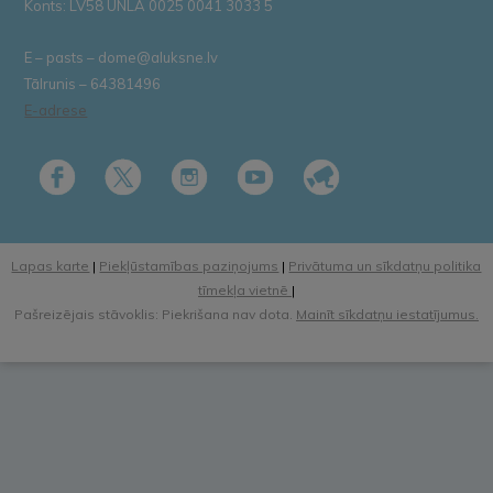
Konts: LV58 UNLA 0025 0041 3033 5
E – pasts – dome@aluksne.lv
Tālrunis – 64381496
E-adrese
Lapas karte
|
Piekļūstamības paziņojums
|
Privātuma un sīkdatņu politika
tīmekļa vietnē
|
Pašreizējais stāvoklis: Piekrišana nav dota.
Mainīt sīkdatņu iestatījumus.