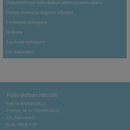
Dokumenti par pašvaldības ielām un autoceļiem
Derīgo izrakteņu ieguves atļaujas
Teritorijas plānojums
Nolikumi
Saistošie noteikumi
Citi dokumenti
Pašvaldības rekvizīti
Reģ. Nr.90000018622
PVN reģ. Nr. LV 90000018622
AS „SEB banka”
Kods: UNLALV2X