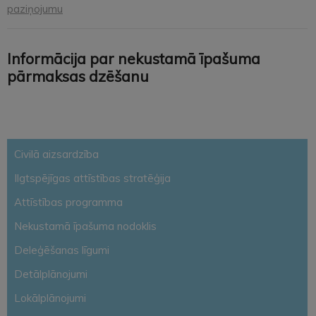
paziņojumu
Informācija par nekustamā īpašuma
pārmaksas dzēšanu
Civilā aizsardzība
Ilgtspējīgas attīstības stratēģija
Attīstības programma
Nekustamā īpašuma nodoklis
Deleģēšanas līgumi
Detālplānojumi
Lokālplānojumi