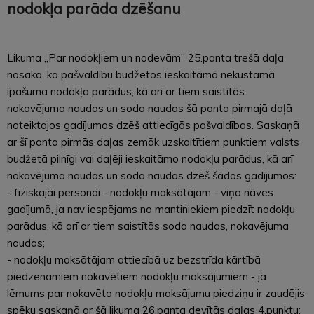
nodokļa parāda dzēšanu
Likuma „Par nodokļiem un nodevām” 25.panta trešā daļa
nosaka, ka pašvaldību budžetos ieskaitāmā nekustamā
īpašuma nodokļa parādus, kā arī ar tiem saistītās
nokavējuma naudas un soda naudas šā panta pirmajā daļā
noteiktajos gadījumos dzēš attiecīgās pašvaldības. Saskaņā
ar šī panta pirmās daļas zemāk uzskaitītiem punktiem valsts
budžetā pilnīgi vai daļēji ieskaitāmo nodokļu parādus, kā arī
nokavējuma naudas un soda naudas dzēš šādos gadījumos:
- fiziskajai personai - nodokļu maksātājam - viņa nāves
gadījumā, ja nav iespējams no mantiniekiem piedzīt nodokļu
parādus, kā arī ar tiem saistītās soda naudas, nokavējuma
naudas;
- nodokļu maksātājam attiecībā uz bezstrīda kārtībā
piedzenamiem nokavētiem nodokļu maksājumiem - ja
lēmums par nokavēto nodokļu maksājumu piedziņu ir zaudējis
spēku saskaņā ar šā likuma 26.panta devītās daļas 4.punktu;