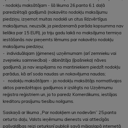
- nodokļu maksātājam - šā likuma 26.panta 6.1 daļā
paredzētajā gadījumā (nokavēto nodokļu maksājumu
piedziņu, izņemot muitas nodokli un citus līdzvērtīgus
maksājumus, neuzsāk, ja piedzenamā parāda kopsumma nav
lielāka par 15 EUR), ja triju gadu laikā no maksājuma termiņa
iestāšanās nav pieņemts lēmums par nokavēto nodokļu
maksājumu piedziņu;
- individuālajam (ģimenes) uzņēmumam (arī zemnieku vai
zvejnieku saimniecībai) - dibinātāja (īpašnieka) nāves
gadījumā, ja nav iespējams no mantiniekiem piedzīt nodokļu
parādus, kā arī soda naudas un nokavējuma naudas;
- nodokļu maksātājam - ja nodokļu maksātājs normatīvajos
aktos paredzētajos gadījumos ir izslēgts no Uzņēmumu
reģistra reģistriem un, ja to paredz Komerclikums, iestājas
kreditoru prasījumu tiesību noilgums.
Saskaņā ar likuma „Par nodokļiem un nodevām” 25.panta
ceturto daļu, Valsts ieņēmumu dienests vai attiecīgās
pašvaldības reizi ceturksnī publicē savā mājaslapā internetā