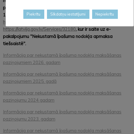
marite.jaudzema@aluksne.lv vai Alūksnes novada Valsts un
pašvaldības vienotajā klientu apkalpošanas centrā Dārza ielā
Piekrītu
Sīkdatņu iestatījumi
Nepiekrītu
11, Alūksnē, Alūksnes novadā, vai portālos
https://www.epakalpojumi.lv
un
https://latvija.gov.lv/Services/32180
, kur ir saite uz e-
pakalpojumu "Nekustamā īpašuma nodokļa apmaksa
tiešsaistē".
Informācija par nekustamā īpašuma nodokļa maksāšanas
paziņojumiem 2026. gadam
Informācija par nekustamā īpašuma nodokļa maksāšanas
paziņojumiem 2025. gadā
Informācija par nekustamā īpašuma nodokļa maksāšanas
paziņojumu 2024 gadam
Informācija par nekustamā īpašuma nodokļa maksāšanas
paziņojumu 2023. gadam
Informācija par nekustamā īpašuma nodokļa maksāšanas