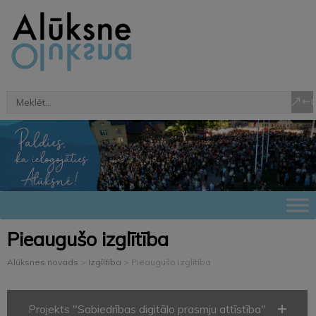
Pieaugušo izglītība
Alūksnes novads
>
Izglītība
>
Pieaugušo izglītība
Projekts "Sabiedrības digitālo prasmju attīstība"