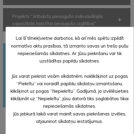
Projekts "Atbalsts pieaugušo individuālajās
vajadzībās balstītai pieaugušo izglītībai"
Lai šī tīmekļvietne darbotos, kā arī mēs spētu izpildīt
normatīvo aktu prasības, tā izmanto savas un trešo pušu
Izglītības pārvalde
nepieciešamās sīkdatnes. Ar Jūsu piekrišanu var tik
Pirmsskolas izglītības iestādes
uzstādītas papildu sīkdatnes.
Vispārējās izglītības iestādes
Jūs varat piekrist visām sīkdatnēm, noklikšķinot uz pogas
Interešu izglītība
“Piekrītu” vai noraidīt papildu sīkdatņu izmantošanu,
Profesionālās ievirzes izglītība
klikšķinot uz pogas “Nepiekrītu”. Gadījumā, ja izvēlēsieties
klikšķināt uz “Nepiekrītu”, jūsu datorā tiks saglabātas tikai
Pieaugušo izglītība
nepieciešamās sīkdatnes.
Jūs jebkurā laikā varat mainīt savas piekrišanas izvēles,
atjauninot sīkdatņu iestatījumus.