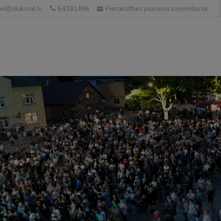
e@aluksne.lv
64381496
Pierakstīties jaunumu saņemšanai