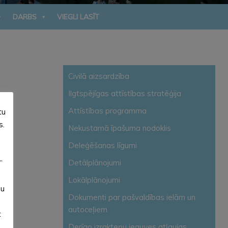
DARBS
VIEGLI LASĪT
Civilā aizsardzība
Ilgtspējīgas attīstības stratēģija
Attīstības programma
tu
s.
Nekustamā īpašuma nodoklis
Deleģēšanas līgumi
Detālplānojumi
”
Lokālplānojumi
su
Dokumenti par pašvaldības ielām un
autoceļiem
t
Derīgo izrakteņu ieguves atļaujas