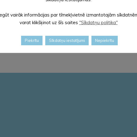
Iegūt vairāk informācijas par tīmekļvietnē izmantotajām sīkdatnē
lases 2025./2026. gada vasaras sezonai
varat klikšķinot uz šīs saites
"Sīkdatņu politika"
klases 2025./2026. gada ziemas sezonai
Piekrītu
Sīkdatņu iestatījumi
Nepiekrītu