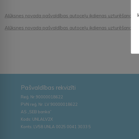
Alūksnes novada pašvaldības autoceļu ikdienas uzturēšanas k
Alūksnes novada pašvaldības autoceļu ikdienas uzturēšanas 
Pašvaldības rekvizīti
Reģ. Nr.90000018622
PVN reģ. Nr. LV 90000018622
AS „SEB banka”
Kods: UNLALV2X
Konts: LV58 UNLA 0025 0041 3033 5