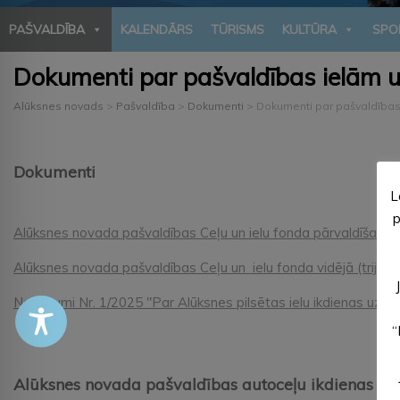
PAŠVALDĪBA
KALENDĀRS
TŪRISMS
KULTŪRA
SPO
Dokumenti par pašvaldības ielām u
Alūksnes novads
>
Pašvaldība
>
Dokumenti
>
Dokumenti par pašvaldības
Dokumenti
L
p
Alūksnes novada pašvaldības Ceļu un ielu fonda pārvaldīšanas
Alūksnes novada pašvaldības Ceļu un ielu fonda vidējā (triju
Noteikumi Nr. 1/2025 "Par Alūksnes pilsētas ielu ikdienas uztu
“
Alūksnes novada pašvaldības autoceļu ikdienas uz