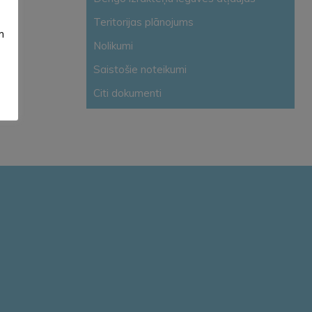
Teritorijas plānojums
m
Nolikumi
Saistošie noteikumi
Citi dokumenti