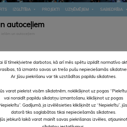
RTS
IZGLĪTĪBA
PROJEKTI
UZŅĒMĒJIEM
SABIEDRĪBA
n autoceļiem
 ielām un autoceļiem
ai šī tīmekļvietne darbotos, kā arī mēs spētu izpildīt normatīvo ak
rasības, tā izmanto savas un trešo pušu nepieciešamās sīkdatne
 kārtība
Ar Jūsu piekrišanu var tik uzstādītas papildu sīkdatnes.
 gadu) termiņa plāns 2026.-2028. gadam
Jūs varat piekrist visām sīkdatnēm, noklikšķinot uz pogas “Piekrītu
rēšanas kārtību"
vai noraidīt papildu sīkdatņu izmantošanu, klikšķinot uz pogas
Nepiekrītu”. Gadījumā, ja izvēlēsieties klikšķināt uz “Nepiekrītu”, jū
datorā tiks saglabātas tikai nepieciešamās sīkdatnes.
Jūs jebkurā laikā varat mainīt savas piekrišanas izvēles, atjaunino
turēšanas klases ziemas un vasaras sezonai
sīkdatņu iestatījumus.