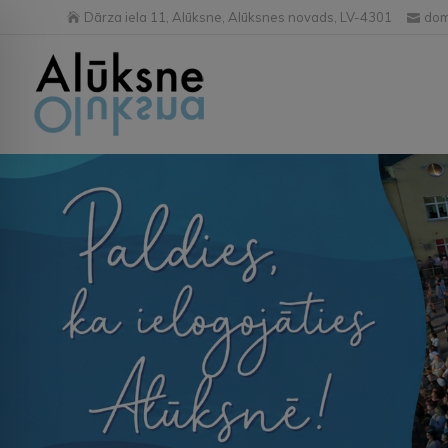
Dārza iela 11, Alūksne, Alūksnes novads, LV-4301
dom