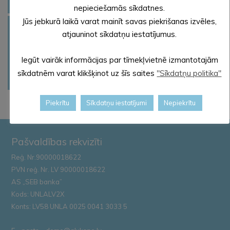
VĒSTIS
SADARBĪBAS GRUPA
nepieciešamās sīkdatnes.
Jūs jebkurā laikā varat mainīt savas piekrišanas izvēles,
ALŪKSNES NOVADA
atjauninot sīkdatņu iestatījumus.
PAŠVALDĪBAS IESTĀŽU
VADĪTĀJU, SPECIĀLISTU
ASENIZATORU REĢISTRS
TRAUKSMES CELŠANA
Iegūt vairāk informācijas par tīmekļvietnē izmantotajām
APMEKLĒTĀJU
sīkdatnēm varat klikšķinot uz šīs saites
"Sīkdatņu politika"
PIEŅEMŠANAS LAIKI
Piekrītu
Sīkdatņu iestatījumi
Nepiekrītu
Pašvaldības rekvizīti
Reģ. Nr.90000018622
PVN reģ. Nr. LV 90000018622
AS „SEB banka”
Kods: UNLALV2X
Konts: LV58 UNLA 0025 0041 3033 5