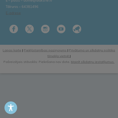
E – pasts – dome@aluksne.lv
Tālrunis – 64381496
E-adrese
Lapas karte
|
Piekļūstamības paziņojums
|
Privātuma un sīkdatņu politika
tīmekļa vietnē
|
Pašreizējais stāvoklis: Piekrišana nav dota.
Mainīt sīkdatņu iestatījumus.