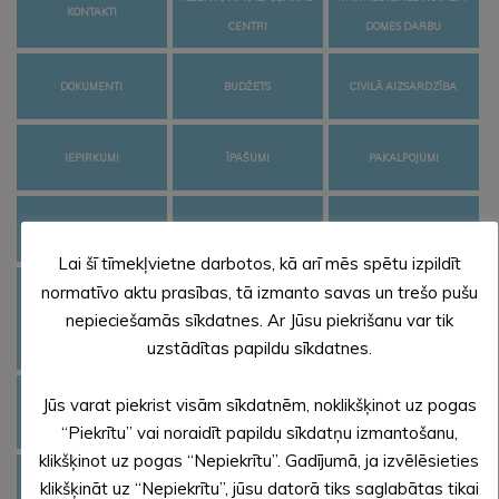
KONTAKTI
CENTRI
DOMES DARBU
DOKUMENTI
BUDŽETS
CIVILĀ AIZSARDZĪBA
IEPIRKUMI
ĪPAŠUMI
PAKALPOJUMI
IZSOLES
KOMISIJAS
KAPITĀL SABIEDRĪBAS
Lai šī tīmekļvietne darbotos, kā arī mēs spētu izpildīt
normatīvo aktu prasības, tā izmanto savas un trešo pušu
ALŪKSNES NOVADA
SOCIĀLĀS UN CITAS
nepieciešamās sīkdatnes. Ar Jūsu piekrišanu var tik
BŪVVALDE
PAGASTU APVIENĪBAS
IESTĀDES
uzstādītas papildu sīkdatnes.
PĀRVALDE
PAŠVALDĪBAS
Jūs varat piekrist visām sīkdatnēm, noklikšķinot uz pogas
PAŠVALDĪBAS STRUKTŪRA
VAKANCES
APBALVOJUMI
“Piekrītu” vai noraidīt papildu sīkdatņu izmantošanu,
klikšķinot uz pogas “Nepiekrītu”. Gadījumā, ja izvēlēsieties
ALŪKSNES NOVADA
STARPINSTITUCIONĀLĀ
klikšķināt uz “Nepiekrītu”, jūsu datorā tiks saglabātas tikai
KONKURSI