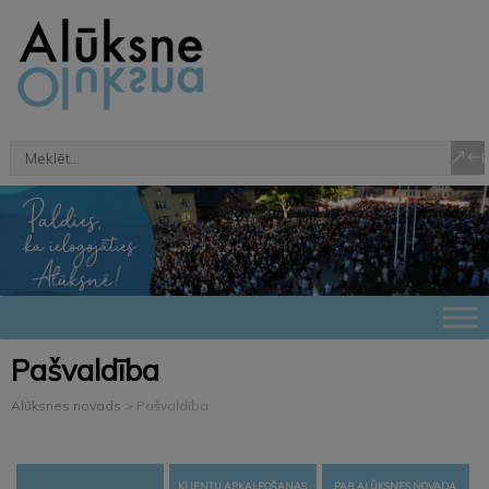
Pašvaldība
Alūksnes novads
>
Pašvaldība
KLIENTU APKALPOŠANAS
PAR ALŪKSNES NOVADA