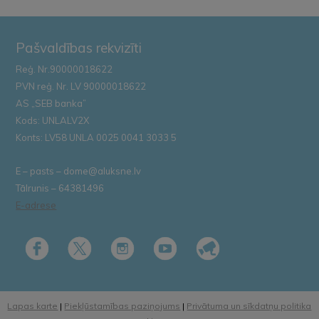
Pašvaldības rekvizīti
Reģ. Nr.90000018622
PVN reģ. Nr. LV 90000018622
AS „SEB banka”
Kods: UNLALV2X
Konts: LV58 UNLA 0025 0041 3033 5
E – pasts – dome@aluksne.lv
Tālrunis – 64381496
E-adrese
Lapas karte
|
Piekļūstamības paziņojums
|
Privātuma un sīkdatņu politika