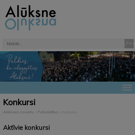
Konkursi
Alūksnes novads
>
Pašvaldība
>
Konkursi
Aktīvie konkursi