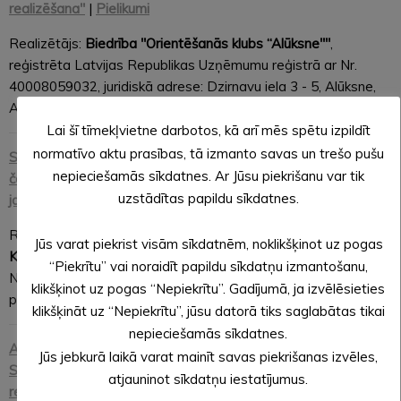
realizēšana"
|
Pielikumi
Realizētājs:
Biedrība "Orientēšanās klubs “Alūksne""
,
reģistrēta Latvijas Republikas Uzņēmumu reģistrā ar Nr.
40008059032, juridiskā adrese: Dzirnavu iela 3 - 5, Alūksne,
Alūksnes novads, LV-4301, līguma summa 2500 EUR.
Lai šī tīmekļvietne darbotos, kā arī mēs spētu izpildīt
normatīvo aktu prasības, tā izmanto savas un trešo pušu
Sacensību
Alūksnes triatlons 2026, Latvijas atklātais
nepieciešamās sīkdatnes. Ar Jūsu piekrišanu var tik
čempionāts standarta distancē, Latvijas ATKLĀTAIS
uzstādītas papildu sīkdatnes.
jauniešu čempionāts triatlonā, Latvijas Kauss realizēšana
Realizētājs:
Biedrība “Triatlona un peldēšanas klubs “TRI
Jūs varat piekrist visām sīkdatnēm, noklikšķinot uz pogas
KAN"
, reģistrēta Latvijas Republikas Uzņēmumu reģistrā ar
“Piekrītu” vai noraidīt papildu sīkdatņu izmantošanu,
Nr. 40008309208, juridiskā adrese: Gundegu iela 9, Ādažu
klikšķinot uz pogas “Nepiekrītu”. Gadījumā, ja izvēlēsieties
pagasts, Ādažu novads, LV-2164, līguma summa 4000 EUR.
klikšķināt uz “Nepiekrītu”, jūsu datorā tiks saglabātas tikai
nepieciešamās sīkdatnes.
Alūksnes novada pašvaldības konkursa nolikums "
XXIII
Jūs jebkurā laikā varat mainīt savas piekrišanas izvēles,
STARPTAUTISKĀ ALŪKSNES DŽU-DO TURNĪRA
atjauninot sīkdatņu iestatījumus.
realizēšana"