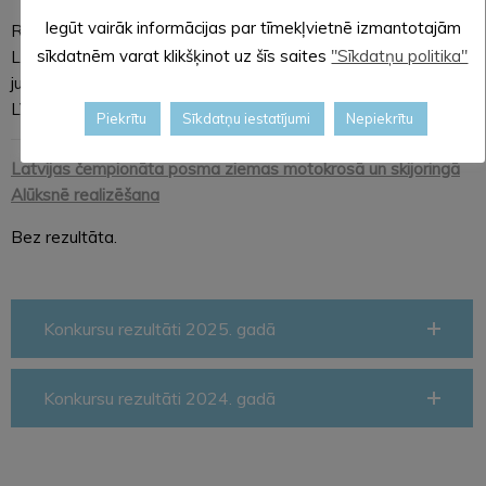
Iegūt vairāk informācijas par tīmekļvietnē izmantotajām
Realizētājs:
Biedrība "Sporta klubs Kurbads”
, reģistrēta
sīkdatnēm varat klikšķinot uz šīs saites
"Sīkdatņu politika"
Latvijas RepublikasUzņēmumu reģistrā ar Nr. 40008068105,
juridiskā adrese: Merķeļa iela 5, Alūksne, Alūksnes novads,
LV-4301, līguma summa 4000 EUR.
Piekrītu
Sīkdatņu iestatījumi
Nepiekrītu
Latvijas čempionāta posma ziemas motokrosā un skijoringā
Alūksnē
realizēšana
Bez rezultāta.
Konkursu rezultāti 2025. gadā
Konkursu rezultāti 2024. gadā