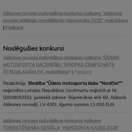
Alūksnes novada pašvaldības konkursa nolikums “Alūksnes
novada atklātais orientēšanās čempionāts 2026” realizēšana
|
Pielikumi
Noslēgušies konkursi
Alūksnes novada pašvaldības konkursa nolikums "ŪDENS
MOTOSPORTA SACENSĪBU “EIROPAS ČEMPIONĀTS
ĀTRUMLAIVĀM F4” realizēšana"
|
Pielikumi
Realizētājs:
Biedrība "Ūdens motosporta klubs "NordOst""
,
reģistrēta Latvijas Republikas Uzņēmumu reģistrā ar Nr.
50008093551, juridiskā adrese: Rūpniecības ielā 4B, Alūksnē,
Alūksnes novadā, LV-4301, līguma summa 13 000 EUR.
Alūksnes novada pašvaldības konkursa nolikums
"
ORIENTĒŠANĀS SERIĀLA “HORIZONTA KAUSS 2026”