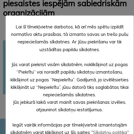
piesaistes iespējām sabiedriskām
organizācijām
Lai šī tīmekļvietne darbotos, kā arī mēs spētu izpildīt
normatīvo aktu prasības, tā izmanto savas un trešo pušu
nepieciešamās sīkdatnes. Ar Jūsu piekrišanu var tik
Sabiedrības centrs
uzstādītas papildu sīkdatnes.
Finansējuma piesaiste
Jūs varat piekrist visām sīkdatnēm, noklikšķinot uz pogas
Sabiedrības līdzdalība
“Piekrītu” vai noraidīt papildu sīkdatņu izmantošanu,
Veselības aprūpe
klikšķinot uz pogas “Nepiekrītu”. Gadījumā, ja izvēlēsieties
klikšķināt uz “Nepiekrītu”, jūsu datorā tiks saglabātas tikai
Jauniešiem
nepieciešamās sīkdatnes.
Jūs jebkurā laikā varat mainīt savas piekrišanas izvēles,
atjauninot sīkdatņu iestatījumus.
Iegūt vairāk informācijas par tīmekļvietnē izmantotajām
Pašvaldības rekvizīti
sīkdatnēm varat klikšķinot uz šīs saites
"Sīkdatņu politika"