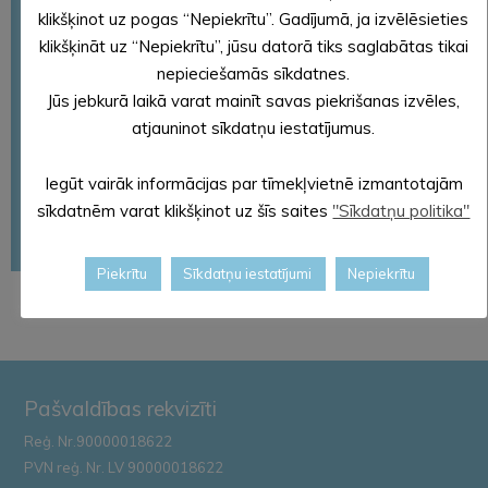
klikšķinot uz pogas “Nepiekrītu”. Gadījumā, ja izvēlēsieties
Lokālplānojumi
klikšķināt uz “Nepiekrītu”, jūsu datorā tiks saglabātas tikai
Dokumenti par pašvaldības ielām un autoceļiem
nepieciešamās sīkdatnes.
Derīgo izrakteņu ieguves atļaujas
Jūs jebkurā laikā varat mainīt savas piekrišanas izvēles,
atjauninot sīkdatņu iestatījumus.
Teritorijas plānojums
Nolikumi
Iegūt vairāk informācijas par tīmekļvietnē izmantotajām
Saistošie noteikumi
sīkdatnēm varat klikšķinot uz šīs saites
"Sīkdatņu politika"
Citi dokumenti
Piekrītu
Sīkdatņu iestatījumi
Nepiekrītu
Pašvaldības rekvizīti
Reģ. Nr.90000018622
PVN reģ. Nr. LV 90000018622