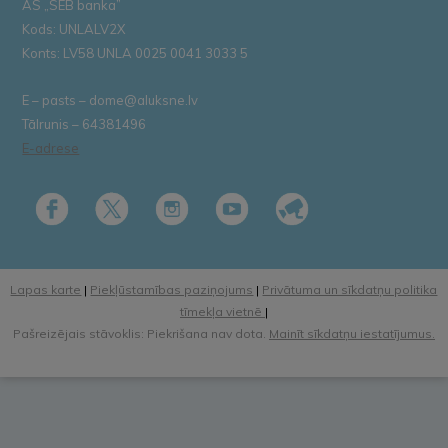
AS „SEB banka”
Kods: UNLALV2X
Konts: LV58 UNLA 0025 0041 3033 5
E – pasts – dome@aluksne.lv
Tālrunis – 64381496
E-adrese
Lapas karte
|
Piekļūstamības paziņojums
|
Privātuma un sīkdatņu politika
tīmekļa vietnē
|
Pašreizējais stāvoklis: Piekrišana nav dota.
Mainīt sīkdatņu iestatījumus.