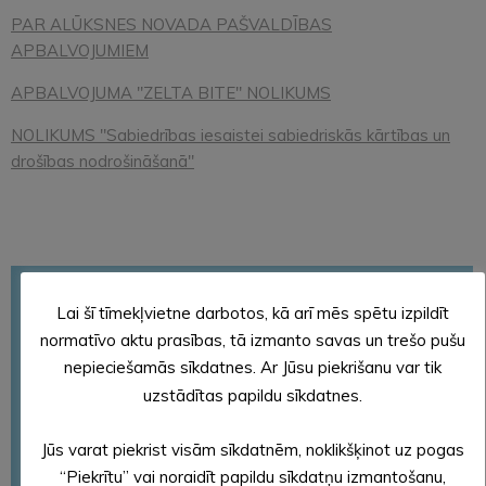
PAR ALŪKSNES NOVADA PAŠVALDĪBAS
APBALVOJUMIEM
APBALVOJUMA "ZELTA BITE" NOLIKUMS
NOLIKUMS "Sabiedrības iesaistei sabiedriskās kārtības un
drošības nodrošināšanā"
Civilā aizsardzība
Lai šī tīmekļvietne darbotos, kā arī mēs spētu izpildīt
Ilgtspējīgas attīstības stratēģija
normatīvo aktu prasības, tā izmanto savas un trešo pušu
Attīstības programma
nepieciešamās sīkdatnes. Ar Jūsu piekrišanu var tik
uzstādītas papildu sīkdatnes.
Nekustamā īpašuma nodoklis
Deleģēšanas līgumi
Jūs varat piekrist visām sīkdatnēm, noklikšķinot uz pogas
Detālplānojumi
“Piekrītu” vai noraidīt papildu sīkdatņu izmantošanu,