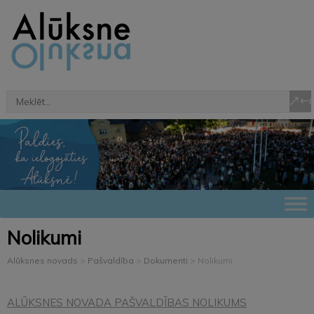
Nolikumi
Alūksnes novads
>
Pašvaldība
>
Dokumenti
>
Nolikumi
ALŪKSNES NOVADA PAŠVALDĪBAS NOLIKUMS