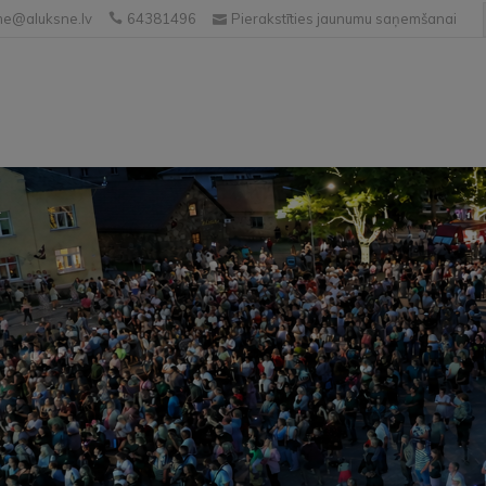
e@aluksne.lv
64381496
Pierakstīties jaunumu saņemšanai