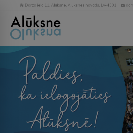
Dārza iela 11, Alūksne, Alūksnes novads, LV-4301
dom