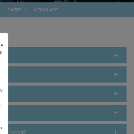
DARBS
VIEGLI LASĪT
tu
s.
”
su
t
m
ksnes novadā