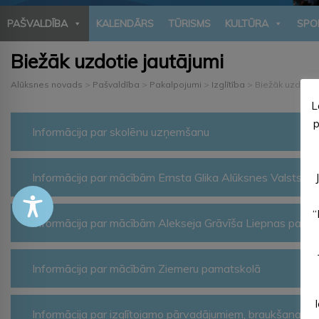
PAŠVALDĪBA
KALENDĀRS
TŪRISMS
KULTŪRA
SPO
Biežāk uzdotie jautājumi
Alūksnes novads
>
Pašvaldība
>
Pakalpojumi
>
Izglītība
>
Biežāk uzdotie 
L
p
Informācija par skolēnu uzņemšanu
Informācija par mācībām Ernsta Glika Alūksnes Valsts ģi
“
Informācija par mācībām Alekseja Grāvīša Liepnas pama
Informācija par mācībām Ziemeru pamatskolā
Informācija par izglītojamo pārvadājumiem, braukšanas