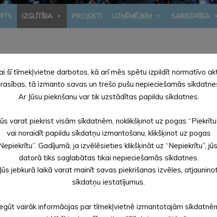
RTS
IZGLĪTĪBA
PROJEKTI
UZŅĒMĒJIEM
SABIEDRĪBA
jautājumi
ai šī tīmekļvietne darbotos, kā arī mēs spētu izpildīt normatīvo ak
rasības, tā izmanto savas un trešo pušu nepieciešamās sīkdatne
Ar Jūsu piekrišanu var tik uzstādītas papildu sīkdatnes.
mnāzijā
Jūs varat piekrist visām sīkdatnēm, noklikšķinot uz pogas “Piekrītu
vai noraidīt papildu sīkdatņu izmantošanu, klikšķinot uz pogas
Nepiekrītu”. Gadījumā, ja izvēlēsieties klikšķināt uz “Nepiekrītu”, jū
tskolā
datorā tiks saglabātas tikai nepieciešamās sīkdatnes.
Jūs jebkurā laikā varat mainīt savas piekrišanas izvēles, atjaunino
sīkdatņu iestatījumus.
Iegūt vairāk informācijas par tīmekļvietnē izmantotajām sīkdatnē
 maksas atvieglojumiem un izdevumu kompensācijas kārtību Alū