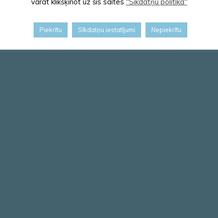
varat klikšķinot uz šīs saites
"Sīkdatņu politika"
Piekrītu
Sīkdatņu iestatījumi
Nepiekrītu