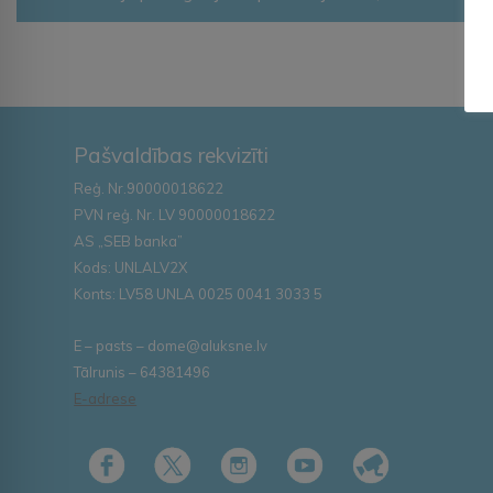
Pašvaldības rekvizīti
Reģ. Nr.90000018622
PVN reģ. Nr. LV 90000018622
AS „SEB banka”
Kods: UNLALV2X
Konts: LV58 UNLA 0025 0041 3033 5
E – pasts – dome@aluksne.lv
Tālrunis – 64381496
E-adrese