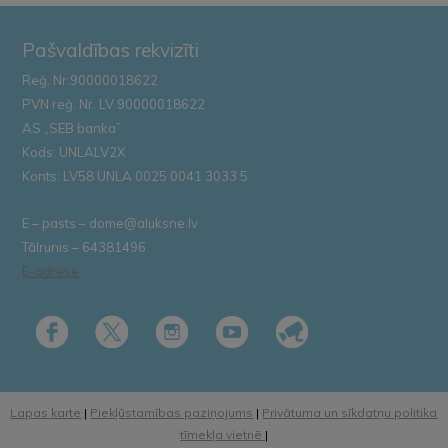
Pašvaldības rekvizīti
Reģ. Nr.90000018622
PVN reģ. Nr. LV 90000018622
AS „SEB banka”
Kods: UNLALV2X
Konts: LV58 UNLA 0025 0041 3033 5
E – pasts – dome@aluksne.lv
Tālrunis – 64381496
E-adrese
Lapas karte
|
Piekļūstamības paziņojums
|
Privātuma un sīkdatņu politika
tīmekļa vietnē
|