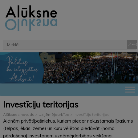
Investīciju teritorijas
Alūksnes novads
>
Uzņēmējdarbība
>
Investīciju teritorijas
Aicinām privātīpašniekus, kuriem pieder nekustamais īpašums
(telpas, ēkas, zeme) un kuru vēlētos piedāvāt (noma,
pārdošana) investoriem uzņēmējdarbības veikšanai,