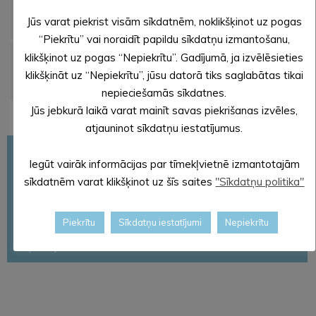
Privāts
Blaumaņa iela
Papildu info
2
283,4m
Jūs varat piekrist visām sīkdatnēm, noklikšķinot uz pogas
3, Alūksne
“Piekrītu” vai noraidīt papildu sīkdatņu izmantošanu,
Privāts
Rūpniecības
Papildu info
2
klikšķinot uz pogas “Nepiekrītu”. Gadījumā, ja izvēlēsieties
2000 m
iela 2P,
klikšķināt uz “Nepiekrītu”, jūsu datorā tiks saglabātas tikai
Alūksne
nepieciešamās sīkdatnes.
Jūs jebkurā laikā varat mainīt savas piekrišanas izvēles,
atjauninot sīkdatņu iestatījumus.
Uzņēmējdarbības uzsākšana
Iegūt vairāk informācijas par tīmekļvietnē izmantotajām
Atbalsta institūcijas uzņēmējiem
sīkdatnēm varat klikšķinot uz šīs saites
"Sīkdatņu politika"
Uzņēmējdarbības atbalsta centrs
Investīciju teritorijas
Piekrītu
Sīkdatņu iestatījumi
Nepiekrītu
Uzņēmējdarbības statistika