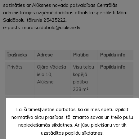
sazināties ar Alūksnes novada pašvaldības Centrālās
administrācijas uzņēmējdarbības atbalsta speciālisti Māru
Saldābolu, tālrunis 25425222,
e-pasts: mara.saldabola@aluksne.lv
Īpašnieks
Adrese
Platība
Papildu info
Privāts
Ojāra Vācieša
Visu telpu
Papildu info
iela 10,
kopējā
Alūksne
platība
238 m²
Alūksnes
„Skurstenītis”,
Zeme
„Skurstenītis”,
novada
Liepnas
1.0017ha
Liepnas
Lai šī tīmekļvietne darbotos, kā arī mēs spētu izpildīt
pašvaldība
pagasts,
Apbūves
pagasts,
normatīvo aktu prasības, tā izmanto savas un trešo pušu
Alūksnes
laukums
Alūksnes
nepieciešamās sīkdatnes. Ar Jūsu piekrišanu var tik
novads
683.2 m²
novads
uzstādītas papildu sīkdatnes.