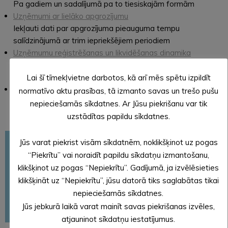
Pa gadiem un sadalījumā pa to tiesiskajām formām
Uzņēmumi ar lielāko apgrozījumu
Iekļauti dati par apgrozījuma pieauguma tempu
salīdzinājumā ar trim iepriekšējiem periodiem
Uzņēmumu reģistrēšanas un likvidēšanas dinamika
Dinamika pa gadiem Komercreģistrā un Uzņēmumu
Reģistrā
Lai šī tīmekļvietne darbotos, kā arī mēs spētu izpildīt
Ārvalstu tiešās investīcijas
normatīvo aktu prasības, tā izmanto savas un trešo pušu
Sadalījumā pa valstīm, nozarēm un lielākajiem investoriem
nepieciešamās sīkdatnes. Ar Jūsu piekrišanu var tik
uzstādītas papildu sīkdatnes.
Uzņēmējdarbības uzsākšana
Jūs varat piekrist visām sīkdatnēm, noklikšķinot uz pogas
“Piekrītu” vai noraidīt papildu sīkdatņu izmantošanu,
Atbalsta institūcijas uzņēmējiem
klikšķinot uz pogas “Nepiekrītu”. Gadījumā, ja izvēlēsieties
Uzņēmējdarbības atbalsta centrs
klikšķināt uz “Nepiekrītu”, jūsu datorā tiks saglabātas tikai
nepieciešamās sīkdatnes.
Investīciju teritorijas
Jūs jebkurā laikā varat mainīt savas piekrišanas izvēles,
Uzņēmējdarbības statistika
atjauninot sīkdatņu iestatījumus.