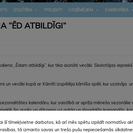
RTS
IZGLĪTĪBA
PROJEKTI
UZŅĒMĒJIEM
SABIEDRĪBA
 “ĒD ATBILDĪGI”
diena „Ēdam atbildīgi”, kur tika aicināti vecāki. Skolotājas iepri
un vecāki kopā ar Kāmīti izspēlēja kāmīša spēli, kur uzzināja un 
sezonalitātes kalendāru, kur saistībā ar aprīļa mēneša sezonālie 
sameklē šis auglis un dārzenis uz galda un jāsadalās komandās, kur
ai šī tīmekļvietne darbotos, kā arī mēs spētu izpildīt normatīvo ak
 un vecāki. Vecāki savas komandas ēdienam deva nosaukumus: „Kāmīš
rasības, tā izmanto savas un trešo pušu nepieciešamās sīkdatne