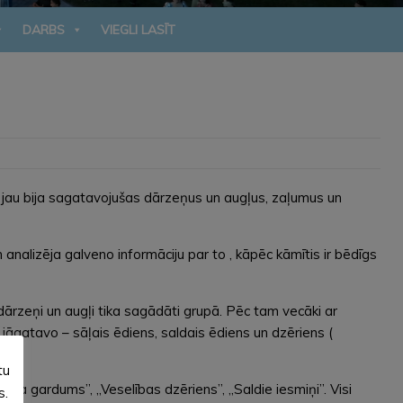
DARBS
VIEGLI LASĪT
ekš jau bija sagatavojušas dārzeņus un augļus, zaļumus un
analizēja galveno informāciju par to , kāpēc kāmītis ir bēdīgs
dārzeņi un augļi tika sagādāti grupā. Pēc tam vecāki ar
 jāgatavo – sāļais ēdiens, saldais ēdiens un dzēriens (
tu
a gardums”, „Veselības dzēriens”, „Saldie iesmiņi”. Visi
s.