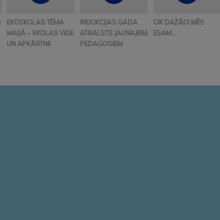
ā
EKOSKOLAS TĒMA
INDUKCIJAS GADA
CIK DAŽĀDI MĒS
MAIJĀ – SKOLAS VIDE
ATBALSTS JAUNAJIEM
ESAM…
UN APKĀRTNE
PEDAGOGIEM