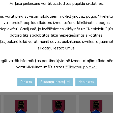
aikā skolotāja pastāstīja interesantākos faktus par ēšanas parad
Ar Jūsu piekrišanu var tik uzstādītas papildu sīkdatnes.
Jūs varat piekrist visām sīkdatnēm, noklikšķinot uz pogas “Piekrītu
dais ēdiens.
vai noraidīt papildu sīkdatņu izmantošanu, klikšķinot uz pogas
ECĀKU PĒCPUSDIENA “ĒD ATBILDĪGI””]
Nepiekrītu”. Gadījumā, ja izvēlēsieties klikšķināt uz “Nepiekrītu”, jū
datorā tiks saglabātas tikai nepieciešamās sīkdatnes.
Jūs jebkurā laikā varat mainīt savas piekrišanas izvēles, atjaunino
sīkdatņu iestatījumus.
Iegūt vairāk informācijas par tīmekļvietnē izmantotajām sīkdatnē
varat klikšķinot uz šīs saites
"Sīkdatņu politika"
Piekrītu
Sīkdatņu iestatījumi
Nepiekrītu