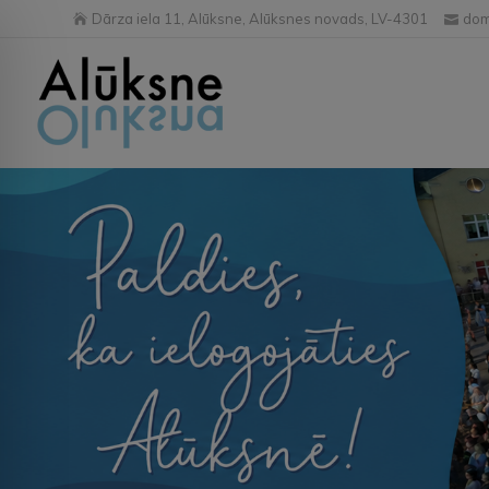
Dārza iela 11, Alūksne, Alūksnes novads, LV-4301
dom