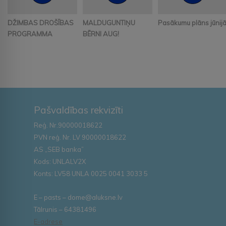
DŽIMBAS DROŠĪBAS
MALDUGUNTIŅU
Pasākumu plāns jūnij
PROGRAMMA
BĒRNI AUG!
Pašvaldības rekvizīti
Reģ. Nr.90000018622
PVN reģ. Nr. LV 90000018622
AS „SEB banka”
Kods: UNLALV2X
Konts: LV58 UNLA 0025 0041 3033 5
E – pasts – dome@aluksne.lv
Tālrunis – 64381496
E-adrese