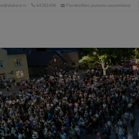
e@aluksne.lv
64381496
Pierakstīties jaunumu saņemšanai