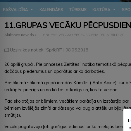
PAŠVALDĪBA
KALENDĀRS
TŪRISMS
KULTŪRA
SPO
11.GRUPAS VECĀKU PĒCPUSDIENA
Alūksnes novads
>
11.GRUPAS VECĀKU PĒCPUSDIENA “ĒD ATBILDĪGI”
Uzzini kas notiek "Sprīdītī"
| 08.05.2018
26.aprīlī grupā „Pie princeses Zeltītes” notika tematiskā pēcpus
dažādus piederumus un aparātus ar ko darboties.
Pasākumā sākumā grupā ieradās Kāmītis ( Anta Apine), kur bērni 
un kāpēc priecīgs un no kā tas atkarīgs un, kas to veicina.
Tad skolotājas ar bērniem, vecākiem parādīja un izstāstīja par 
bērniem izvēlējās zīmīti ar dārzeņa vai augļa attēlu un bija jā
smūtijs).
L
Vecāki pagatavoja ļoti garšīgus ēdienus, ar ko mielojās bērni
p