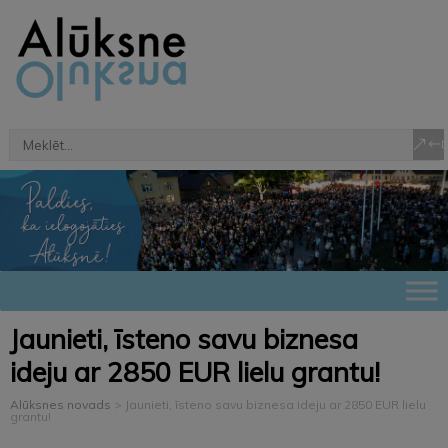
Jaunieti, īsteno savu biznesa
ideju ar 2850 EUR lielu grantu!
Alūksnes novads
>
Jaunieti, īsteno savu biznesa ideju ar 2850 EUR lielu
grantu!