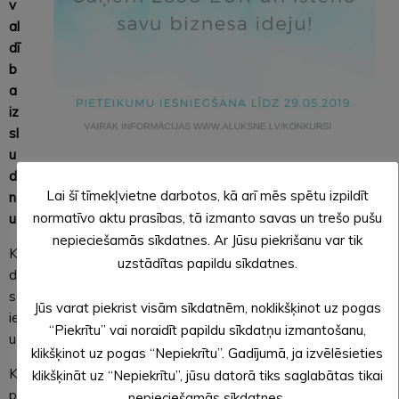
v
al
dī
b
a
iz
sl
u
di
Lai šī tīmekļvietne darbotos, kā arī mēs spētu izpildīt
na “Jauniešu biznesa ideju konkursu” komercdarbības
normatīvo aktu prasības, tā izmanto savas un trešo pušu
uzsākšanai Alūksnes novadā.
nepieciešamās sīkdatnes. Ar Jūsu piekrišanu var tik
Konkursa mērķis ir veicināt jaunu komersantu (saimnieciskās
uzstādītas papildu sīkdatnes.
darbības veicēju) veidošanos novadā, motivējot jauniešus
sava biznesa uzsākšanai. Piedaloties konkursā, jauniešiem ir
Jūs varat piekrist visām sīkdatnēm, noklikšķinot uz pogas
iespēja iegūt finansējumu granta veidā līdz 2850 EUR savas
“Piekrītu” vai noraidīt papildu sīkdatņu izmantošanu,
uzņēmējdarbības uzsākšanai.
klikšķinot uz pogas “Nepiekrītu”. Gadījumā, ja izvēlēsieties
Konkursa pieteikumus pieņem no
29.04.-29.05.
iesniedzot
klikšķināt uz “Nepiekrītu”, jūsu datorā tiks saglabātas tikai
personīgi pašvaldības Kancelejā, Brūža ielā 7, Alūksnē.
nepieciešamās sīkdatnes.