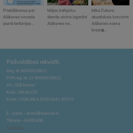
Priekšlikumus par
Mājas kafejnīcu
Mika Dukura
Alūksnes novada
dienās aicina izgaršot
akustiskais koncerts
jaunā teritorijas ...
Alūksnes no...
Alūksnes ezera
krast�...
Pašvaldības rekvizīti
Reģ. Nr.90000018622
PVN reģ. Nr. LV 90000018622
AS „SEB banka”
Kods: UNLALV2X
Konts: LV58 UNLA 0025 0041 3033 5
E – pasts – dome@aluksne.lv
Tālrunis – 64381496
E-adrese