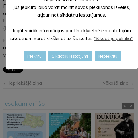
Plašāka informāciju par konkursu, nolikums un pieteikuma
Jūs jebkurā laikā varat mainīt savas piekrišanas izvēles,
anketa atrodama
atjauninot sīkdatņu iestatījumus.
http://aluksne.lv/index.php/pasvaldiba/konkursi/
vai šeit
(
NOLIKUMS
|
PIETEIKUMA ANKETA
).
Iegūt vairāk informācijas par tīmekļvietnē izmantotajām
sīkdatnēm varat klikšķinot uz šīs saites
"Sīkdatņu politika"
Papildu jautājumu gadījumā sazināties ar uzņēmējdarbības
atbalsta speciālisti Māru SALDĀBOLU zvanot uz 25425222
vai rakstot uz
mara.saldabola@aluksne.lv
.
Piekrītu
Sīkdatņu iestatījumi
Nepiekrītu
← Iepriekšējā ziņa
Nākošā ziņa →
Iesakām arī šo
<
>