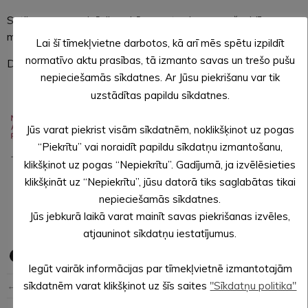
Satiksmes organizācijas shēmas atrodamas pašvaldības
mājaslapā.
Lai šī tīmekļvietne darbotos, kā arī mēs spētu izpildīt
normatīvo aktu prasības, tā izmanto savas un trešo pušu
Darbu šajā projektā veic SIA “Woltec”.
nepieciešamās sīkdatnes. Ar Jūsu piekrišanu var tik
uzstādītas papildu sīkdatnes.
Jūs varat piekrist visām sīkdatnēm, noklikšķinot uz pogas
“Piekrītu” vai noraidīt papildu sīkdatņu izmantošanu,
klikšķinot uz pogas “Nepiekrītu”. Gadījumā, ja izvēlēsieties
klikšķināt uz “Nepiekrītu”, jūsu datorā tiks saglabātas tikai
Sagatavoja: Sanita PĀSA,
nepieciešamās sīkdatnes.
Alūksnes novada pašvaldības sabiedrisko attiecību
Jūs jebkurā laikā varat mainīt savas piekrišanas izvēles,
speciāliste
atjauninot sīkdatņu iestatījumus.
Iegūt vairāk informācijas par tīmekļvietnē izmantotajām
← Iepriekšējā ziņa
Nākošā ziņa →
sīkdatnēm varat klikšķinot uz šīs saites
"Sīkdatņu politika"