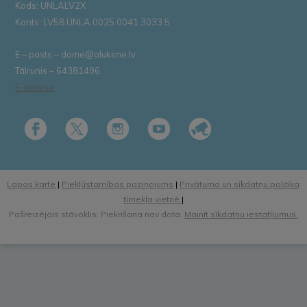
Kods: UNLALV2X
Konts: LV58 UNLA 0025 0041 3033 5
E – pasts – dome@aluksne.lv
Tālrunis – 64381496
E-adrese
Lapas karte
|
Piekļūstamības paziņojums
|
Privātuma un sīkdatņu politika
tīmekļa vietnē
|
Pašreizējais stāvoklis: Piekrišana nav dota.
Mainīt sīkdatņu iestatījumus.