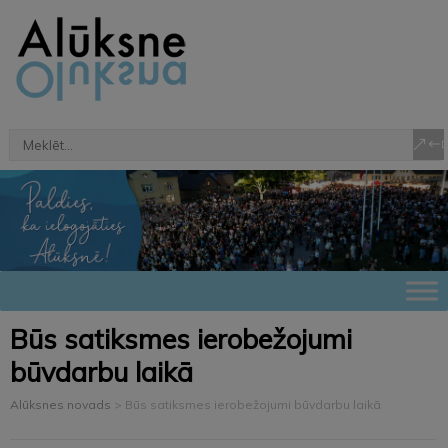
Būs satiksmes ierobežojumi
būvdarbu laikā
Alūksnes novads
>
Būs satiksmes ierobežojumi būvdarbu laikā