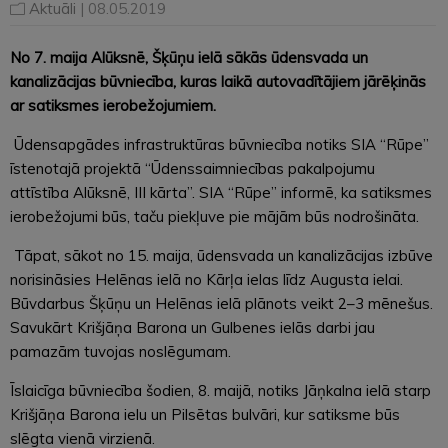
Aktuāli
| 08.05.2019
No 7. maija Alūksnē, Šķūņu ielā sākās ūdensvada un
kanalizācijas būvniecība, kuras laikā autovadītājiem jārēķinās
ar satiksmes ierobežojumiem.
Ūdensapgādes infrastruktūras būvniecība notiks SIA “Rūpe”
īstenotajā projektā “Ūdenssaimniecības pakalpojumu
attīstība Alūksnē, III kārta”. SIA “Rūpe” informē, ka satiksmes
ierobežojumi būs, taču piekļuve pie mājām būs nodrošināta.
Tāpat, sākot no 15. maija, ūdensvada un kanalizācijas izbūve
norisināsies Helēnas ielā no Kārļa ielas līdz Augusta ielai.
Būvdarbus Šķūņu un Helēnas ielā plānots veikt 2–3 mēnešus.
Savukārt Krišjāņa Barona un Gulbenes ielās darbi jau
pamazām tuvojas noslēgumam.
Īslaicīga būvniecība šodien, 8. maijā, notiks Jāņkalna ielā starp
Krišjāņa Barona ielu un Pilsētas bulvāri, kur satiksme būs
slēgta vienā virzienā.