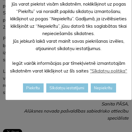
Jūs varat piekrist visām sīkdatnēm, noklikšķinot uz pogas
parakstīties par finansējuma piešķiršanu. To var izdarīt
“Piekrītu” vai noraidīt papildu sīkdatņu izmantošanu,
Sabiedrības centrā, Dārza ielā 8, Alūksnē un Alūksnes
klikšķinot uz pogas “Nepiekrītu”. Gadījumā, ja izvēlēsieties
pilsētas Bērnu un jaunatnes sporta skolā, Lielā Ezera iela
klikšķināt uz “Nepiekrītu”, jūsu datorā tiks saglabātas tikai
24A, Alūksnē.
nepieciešamās sīkdatnes.
Pašvaldība cer uz Izglītības ministrijas izpratni un valsts
Jūs jebkurā laikā varat mainīt savas piekrišanas izvēles,
budžeta piešķiršanu jaunam sporta centram, lai nodrošinātu
atjauninot sīkdatņu iestatījumus.
izglītības procesu Alūksnes pilsētas Bērnu un jaunatnes
sporta skolai un vispārizglītojošajām skolām.
Iegūt vairāk informācijas par tīmekļvietnē izmantotajām
sīkdatnēm varat klikšķinot uz šīs saites
"Sīkdatņu politika"
Latvijas izaugsmei ir svarīga līdzsvarota reģionu attīstība un
valsts budžeta atbalsta piešķiršana galvenajai sporta būvei
reģionālās nozīmes attīstības centrā Alūksnē, tādējādi
Piekrītu
Sīkdatņu iestatījumi
Nepiekrītu
stiprinot pierobežas novadu.
Sanita PĀSA,
Alūksnes novada pašvaldības sabiedrisko attiecību
speciāliste