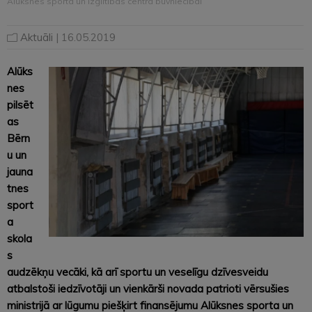
Alūksnes sporta un izglītības centra būvniecībai
Aktuāli
| 16.05.2019
Alūks
nes
pilsēt
as
Bērn
u un
jauna
tnes
sport
a
skola
s
audzēkņu vecāki, kā arī sportu un veselīgu dzīvesveidu
atbalstoši iedzīvotāji un vienkārši novada patrioti vērsušies
ministrijā ar lūgumu piešķirt finansējumu Alūksnes sporta un