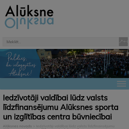
Iedzīvotāji valdībai lūdz valsts
līdzfinansējumu Alūksnes sporta
un izglītības centra būvniecībai
Alūksnes novads
>
Iedzīvotāji valdībai lūdz valsts līdzfinansējumu