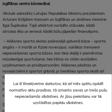
izglītības centra būvniecībai.
Vēstule adresēta Latvijas Republikas Ministru prezidentam
Arturam Krišjānim Kariņam un Izglītības un zinātnes ministrei
Ilgai Šuplinskai. Tajā atkārtoti norādīts stāvoklis, kādā
atrodas ēka un iemesli, kādēļ būtu jāpiešķir finansējums.
– Alūksnes sporta skolas pašreizējā galvenā bāze – sporta
angārs – ir morāli un fiziski novecojusi, vairākas treniņiem
nepieciešamas sporta bāzes, kas tikai daļēji ir piemērotas
mūsdienīgai sportošanai, tiek īrētas no citām iestādēm,
uzņēmumiem un privātpersonām. Alūksnes pilsētas un
novada bērni ir sportot griboši, jo trenēties sporta skolā arī
tik nemotivējošos apstākļos ir izvēlējušies vairāk nekā 400
bērni, un viņi ir pelnījuši 21. gadsimtam atbilstošu
Lai šī tīmekļvietne darbotos, kā arī mēs spētu izpildīt
infrastruktūru, – uzsver Alūksnes pilsētas Bērnu un jaunatnes
normatīvo aktu prasības, tā izmanto savas un trešo pušu
sporta skolas direktore Līga Tomsone.
nepieciešamās sīkdatnes. Ar Jūsu piekrišanu var tik
uzstādītas papildu sīkdatnes.
Šobrīd tiek aktīvi vākti paraksti, lai vēlāk tos kopā ar vēstuli
nosūtītu ministrijai. Alūksnes novada iedzīvotāji ir aicināti