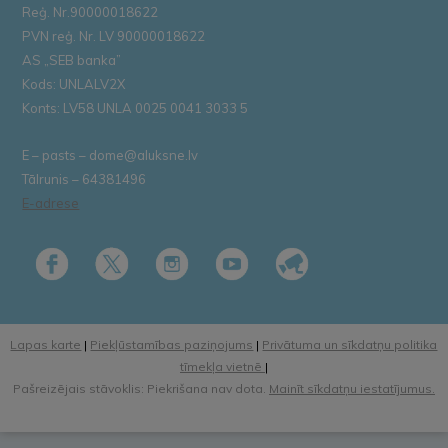
Reģ. Nr.90000018622
PVN reģ. Nr. LV 90000018622
AS „SEB banka”
Kods: UNLALV2X
Konts: LV58 UNLA 0025 0041 3033 5
E – pasts – dome@aluksne.lv
Tālrunis – 64381496
E-adrese
Lapas karte
|
Piekļūstamības paziņojums
|
Privātuma un sīkdatņu politika
tīmekļa vietnē
|
Pašreizējais stāvoklis: Piekrišana nav dota.
Mainīt sīkdatņu iestatījumus.