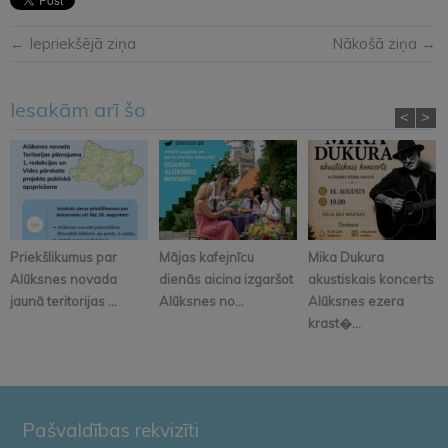
← Iepriekšējā ziņa
Nākošā ziņa →
Iesakām arī šo
<
>
Priekšlikumus par
Mājas kafejnīcu
Mika Dukura
Alūksnes novada
dienās aicina izgaršot
akustiskais koncerts
jaunā teritorijas ...
Alūksnes no...
Alūksnes ezera
krast�...
Pašvaldības rekvizīti