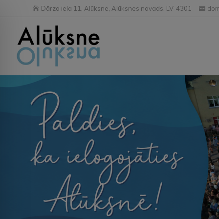
Dārza iela 11, Alūksne, Alūksnes novads, LV-4301
dom