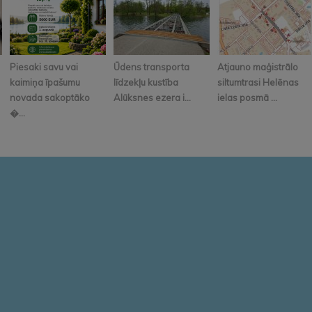
Piesaki savu vai
Ūdens transporta
Atjauno maģistrālo
kaimiņa īpašumu
līdzekļu kustība
siltumtrasi Helēnas
novada sakoptāko
Alūksnes ezera i...
ielas posmā ...
�...