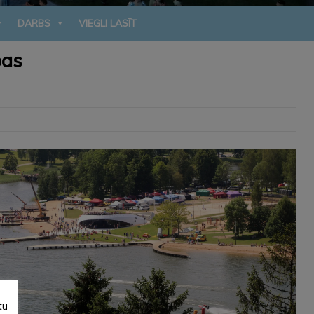
DARBS
VIEGLI LASĪT
bas
tu