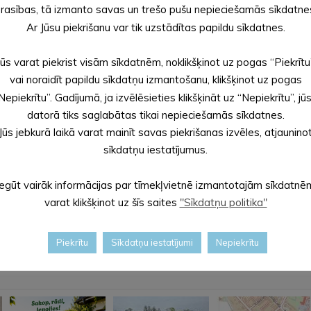
rasības, tā izmanto savas un trešo pušu nepieciešamās sīkdatne
as priecē, jo Latvijas Ūdens motosporta federācijas
Ar Jūsu piekrišanu var tik uzstādītas papildu sīkdatnes.
ste sportā un atbalsts. Esam gandarīti par iespēju rīkot
us vārdus Alūksnei teic Latvijas Ūdens motosporta
Jūs varat piekrist visām sīkdatnēm, noklikšķinot uz pogas “Piekrītu
vai noraidīt papildu sīkdatņu izmantošanu, klikšķinot uz pogas
gatavošanās darbi, jau ir sākušies. Kā alūksniešiem, tā pilsētas vie
Nepiekrītu”. Gadījumā, ja izvēlēsieties klikšķināt uz “Nepiekrītu”, jū
Pilssalas peldvietas slēgšanu drošības garantēšanai. Šajās dienās
datorā tiks saglabātas tikai nepieciešamās sīkdatnes.
Jūs jebkurā laikā varat mainīt savas piekrišanas izvēles, atjaunino
sīkdatņu iestatījumus.
A
Iegūt vairāk informācijas par tīmekļvietnē izmantotajām sīkdatnē
varat klikšķinot uz šīs saites
"Sīkdatņu politika"
Piekrītu
Sīkdatņu iestatījumi
Nepiekrītu