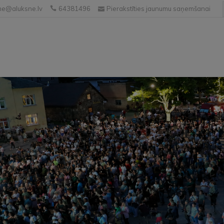
e@aluksne.lv
64381496
Pierakstīties jaunumu saņemšanai