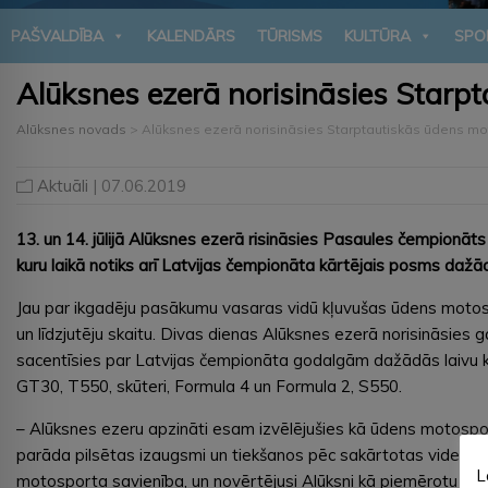
PAŠVALDĪBA
KALENDĀRS
TŪRISMS
KULTŪRA
SPO
Alūksnes ezerā norisināsies Starp
Alūksnes novads
>
Alūksnes ezerā norisināsies Starptautiskās ūdens m
Aktuāli
| 07.06.2019
13. un 14. jūlijā Alūksnes ezerā risināsies Pasaules čempionā
kuru laikā notiks arī Latvijas čempionāta kārtējais posms dažād
Jau par ikgadēju pasākumu vasaras vidū kļuvušas ūdens motosp
un līdzjutēju skaitu. Divas dienas Alūksnes ezerā norisināsies
sacentīsies par Latvijas čempionāta godalgām dažādās laivu kl
GT30, T550, skūteri, Formula 4 un Formula 2, S550.
– Alūksnes ezeru apzināti esam izvēlējušies kā ūdens motosport
parāda pilsētas izaugsmi un tiekšanos pēc sakārtotas vides. St
L
motosporta savienība, un novērtējusi Alūksni kā piemērotu vietu