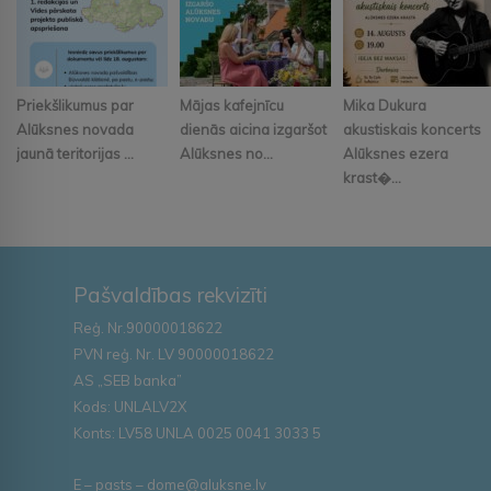
Priekšlikumus par
Mājas kafejnīcu
Mika Dukura
Alūksnes novada
dienās aicina izgaršot
akustiskais koncerts
jaunā teritorijas ...
Alūksnes no...
Alūksnes ezera
krast�...
Pašvaldības rekvizīti
Reģ. Nr.90000018622
PVN reģ. Nr. LV 90000018622
AS „SEB banka”
Kods: UNLALV2X
Konts: LV58 UNLA 0025 0041 3033 5
E – pasts – dome@aluksne.lv