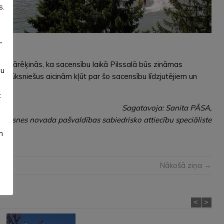
s.
”
siem jārēķinās, ka sacensību laikā Pilssalā būs zināmas
su
 alūksniešus aicinām kļūt par šo sacensību līdzjutējiem un
t
Sagatavoja: Sanita PĀSA,
lūksnes novada pašvaldības sabiedrisko attiecību speciāliste
m
Nākošā ziņa →
<
>