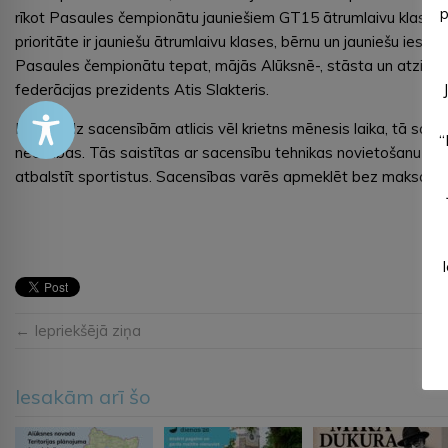
p
rīkot Pasaules čempionātu jauniešiem GT15 ātrumlaivu klasē. T
prioritāte ir jauniešu ātrumlaivu klases, bērnu un jauniešu iesai
Pasaules čempionātu tepat, mājās Alūksnē-, stāsta un atzinīg
federācijas prezidents Atis Slakteris.
Lai arī līdz sacensībām atlicis vēl krietns mēnesis laika, tā sa
“
neērtības. Tās saistītas ar sacensību tehnikas novietošanu un 
atbalstīt sportistus. Sacensības varēs apmeklēt bez maksas.
← Iepriekšējā ziņa
Iesakām arī šo