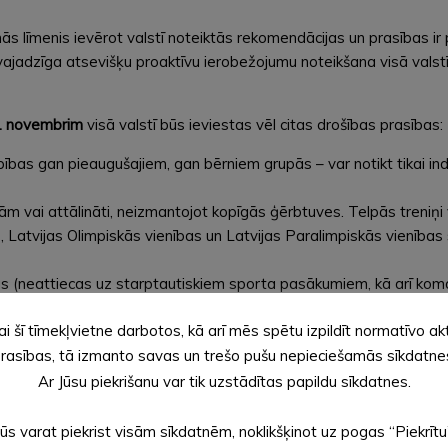
s līmenis ievērot valstī noteiktās rekomendācijas un prasības ir p
r vajadzīga atsevišķu proaktīvu ierobežojumu noteikšana visā valstī 
6. novembrim
visā valstī būs ieviestas vēl citas drošības prasības:
bības gan pieaugušajiem, gan bērniem grupās – var notikt tikai i
m vai attālināti, neizmantojot kopīgās ģērbtuves. Telpās treniņi var
, Latvijas Olimpiskās vienības un Latvijas Paralimpiskās vienības
s (neattiecas uz starptautiskiem sporta pasākumiem, kā arī ko
ai šī tīmekļvietne darbotos, kā arī mēs spētu izpildīt normatīvo ak
rasības, tā izmanto savas un trešo pušu nepieciešamās sīkdatne
Ar Jūsu piekrišanu var tik uzstādītas papildu sīkdatnes.
us telpām – 300 cilvēki. Ja privātu pasākumu rīko publiskā vietā, pi
 (izņemot personām no vienas mājsaimniecības), kā arī pasākums v
Jūs varat piekrist visām sīkdatnēm, noklikšķinot uz pogas “Piekrītu
aldiņiem drīkst atrasties ne vairāk par 4 personām, kuras nav no