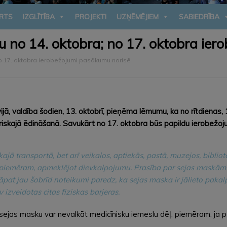
RTS
IZGLĪTĪBA
PROJEKTI
UZŅĒMĒJIEM
SABIEDRĪBA
u no 14. oktobra; no 17. oktobra ie
no 17. oktobra ierobežojumi pasākumu norisē
ā, valdība šodien, 13. oktobrī, pieņēma lēmumu, ka no rītdienas, 1
driskajā ēdināšanā. Savukārt no 17. oktobra būs papildu ierobežoju
jā transportā, bet arī veikalos, aptiekās, pastā, muzejos, bibliotē
, piemēram, apmeklējot dievkalpojumu. Prasība par sejas maskām a
āpat jau šobrīd noteikumi paredz, ka sejas maska ir jālieto pakal
 izveidotas citas fiziskas barjeras.
ejas masku var nevalkāt medicīnisku iemeslu dēļ, piemēram, ja p