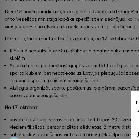
Diemžēl novērojumi liecina, ka kopumā iedzīvotāju līdzdarbošanā
ar to Veselības ministrija kopā ar speciālistiem secinājusi, ka i
vīrusa pārnese no cilvēka uz cilvēku ārpus viņu sociālā burbuļa.
Līdz ar to, lai mazinātu infekcijas izplatību,
no 17. oktobra līdz 
Klātienē nenotiks interešu izglītības un amatiermākslu nodar
skolām.
Sporta treniņi (nodarbības) grupās var notikt tikai ārpus telpā
sporta klubiem, bet neattiecas uz Latvijas pieaugušo izlases
komandu sporta treniņiem pieaugušajiem.
Aizliegts organizēt sporta pasākumus, piemēram, sacensība
sacensībām pieaugušajiem).
L
No 17. oktobra:
p
privātu pasākumu vietās kopā drīkst būt telpās 30 cilvēki, ārp
viesiem fiksētas, personalizētas sēdvietas, 2 metru distance
sabiedriskās ēdināšanas vietās (arī bāros) iekštelpās pie g