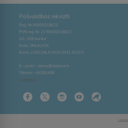
Pašvaldības rekvizīti
Reģ. Nr.90000018622
PVN reģ. Nr. LV 90000018622
AS „SEB banka”
Kods: UNLALV2X
Konts: LV58 UNLA 0025 0041 3033 5
E – pasts – dome@aluksne.lv
Tālrunis – 64381496
E-adrese
Lapas