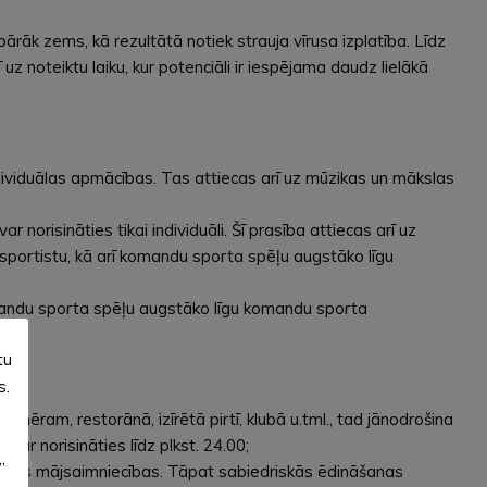
ārāk zems, kā rezultātā notiek strauja vīrusa izplatība. Līdz
uz noteiktu laiku, kur potenciāli ir iespējama daudz lielākā
ndividuālas apmācības. Tas attiecas arī uz mūzikas un mākslas
 norisināties tikai individuāli. Šī prasība attiecas arī uz
 sportistu, kā arī komandu sporta spēļu augstāko līgu
mandu sporta spēļu augstāko līgu komandu sporta
tu
s.
emēram, restorānā, izīrētā pirtī, klubā u.tml., tad jānodrošina
ar norisināties līdz plkst. 24.00;
”
 vienas mājsaimniecības. Tāpat sabiedriskās ēdināšanas