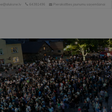
e@aluksne.lv
64381496
Pierakstīties jaunumu saņemšanai