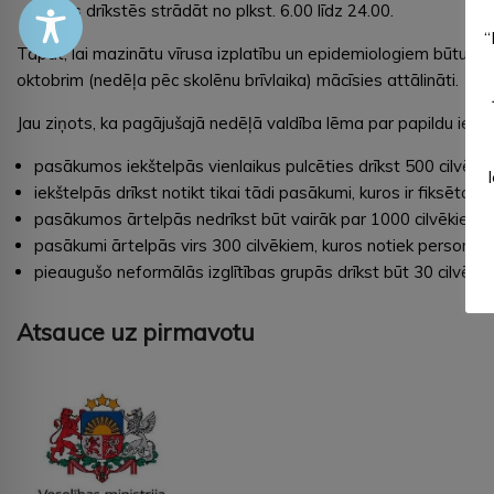
vietas drīkstēs strādāt no plkst. 6.00 līdz 24.00.
“
Tāpat, lai mazinātu vīrusa izplatību un epidemiologiem būtu laik
oktobrim (nedēļa pēc skolēnu brīvlaika) mācīsies attālināti.
Jau ziņots, ka pagājušajā nedēļā valdība lēma par papildu iero
pasākumos iekštelpās vienlaikus pulcēties drīkst 500 cilvēki;
iekštelpās drīkst notikt tikai tādi pasākumi, kuros ir fiksētas
pasākumos ārtelpās nedrīkst būt vairāk par 1000 cilvēkiem;
pasākumi ārtelpās virs 300 cilvēkiem, kuros notiek personu pā
pieaugušo neformālās izglītības grupās drīkst būt 30 cilvēki 
Atsauce uz pirmavotu