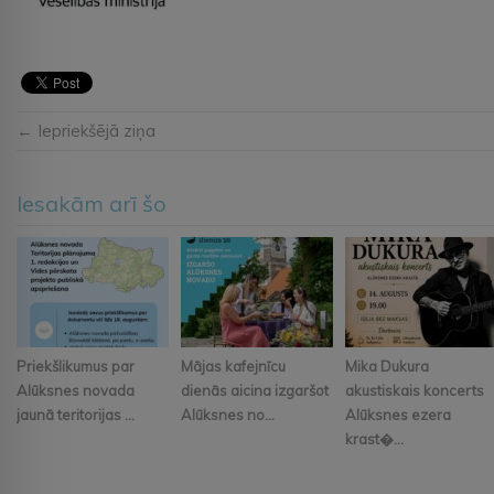
← Iepriekšējā ziņa
Iesakām arī šo
Priekšlikumus par
Mājas kafejnīcu
Mika Dukura
Alūksnes novada
dienās aicina izgaršot
akustiskais koncerts
jaunā teritorijas ...
Alūksnes no...
Alūksnes ezera
krast�...