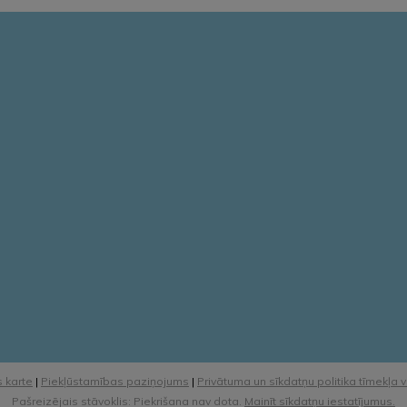
 karte
|
Piekļūstamības paziņojums
|
Privātuma un sīkdatņu politika tīmekļa 
Pašreizējais stāvoklis: Piekrišana nav dota.
Mainīt sīkdatņu iestatījumus.