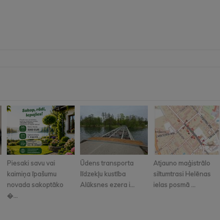
Piesaki savu vai
Ūdens transporta
Atjauno maģistrālo
kaimiņa īpašumu
līdzekļu kustība
siltumtrasi Helēnas
novada sakoptāko
Alūksnes ezera i...
ielas posmā ...
�...