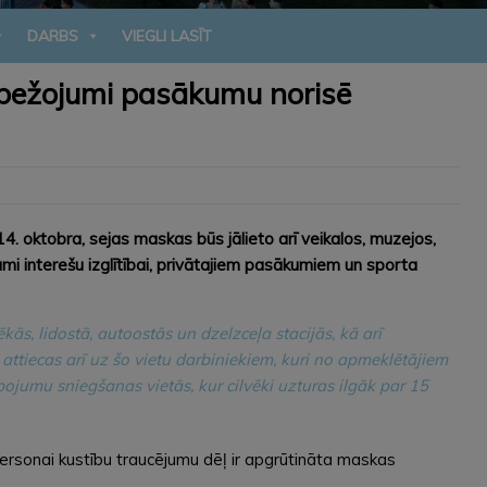
DARBS
VIEGLI LASĪT
robežojumi pasākumu norisē
4. oktobra, sejas maskas būs jālieto arī veikalos, muzejos,
mi interešu izglītībai, privātajiem pasākumiem un sporta
kās, lidostā, autoostās un dzelzceļa stacijās, kā arī
ttiecas arī uz šo vietu darbiniekiem, kuri no apmeklētājiem
pojumu sniegšanas vietās, kur cilvēki uzturas ilgāk par 15
ersonai kustību traucējumu dēļ ir apgrūtināta maskas