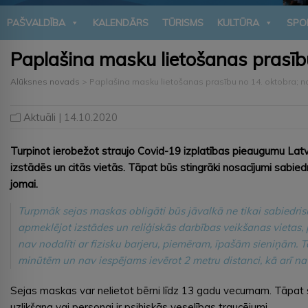
PAŠVALDĪBA
KALENDĀRS
TŪRISMS
KULTŪRA
SPO
Paplašina masku lietošanas prasīb
Alūksnes novads
>
Paplašina masku lietošanas prasību no 14. oktobra; 
Aktuāli
| 14.10.2020
Turpinot ierobežot straujo Covid-19 izplatības pieaugumu Latvij
izstādēs un citās vietās. Tāpat būs stingrāki nosacījumi sabie
jomai.
Turpmāk sejas maskas obligāti būs jāvalkā ne tikai sabiedriska
apmeklējot izstādes un reliģiskās darbības veikšanas vietas
nav nodalīti ar fizisku barjeru, piemēram, īpašām sieniņām. T
minūtēm un nav iespējams ievērot 2 metru distanci, kā arī nav
Sejas maskas var nelietot bērni līdz 13 gadu vecumam. Tāpat s
uzlikšana vai personai ir psihiskās veselības traucējumi.