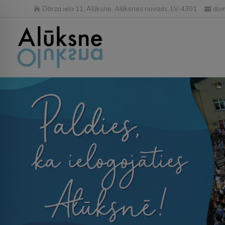
Dārza iela 11, Alūksne, Alūksnes novads, LV-4301
dom