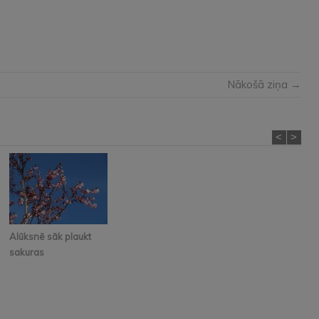
Nākošā ziņa →
<
>
Alūksnē sāk plaukt
sakuras