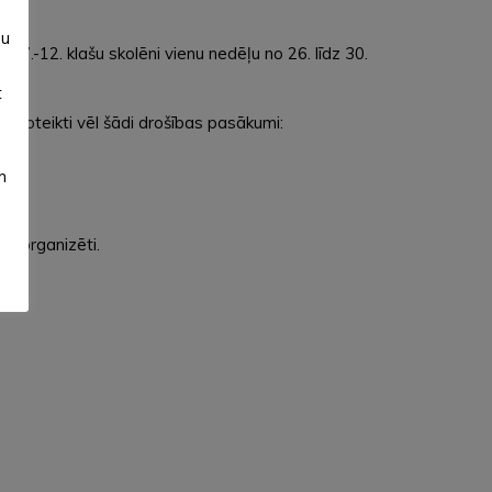
su
 7.-12. klašu skolēni vienu nedēļu no 26. līdz 30.
t
r noteikti vēl šādi drošības pasākumi:
m
ek organizēti.