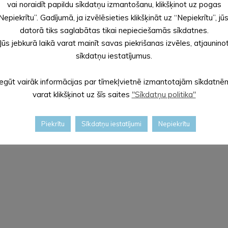
vai noraidīt papildu sīkdatņu izmantošanu, klikšķinot uz pogas
Nepiekrītu”. Gadījumā, ja izvēlēsieties klikšķināt uz “Nepiekrītu”, jū
s novērot inficēšanās skaita dinamikas svārstības, valdība lēma, ka
datorā tiks saglabātas tikai nepieciešamās sīkdatnes.
Jūs jebkurā laikā varat mainīt savas piekrišanas izvēles, atjaunino
sīkdatņu iestatījumus.
bežojumiem Covid-19 izplatības mazināšanai. Līdz 31. decembrim i
Iegūt vairāk informācijas par tīmekļvietnē izmantotajām sīkdatnē
, personalizētas sēdvietas;
varat klikšķinot uz šīs saites
"Sīkdatņu politika"
rvietošanās (piemēram, nūjošana, skriešana, t.sk. maratoni), neti
Piekrītu
Sīkdatņu iestatījumi
Nepiekrītu
vienā grupā.