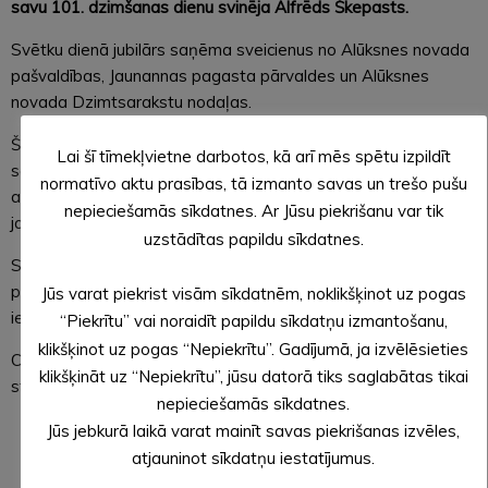
savu 101. dzimšanas dienu svinēja Alfrēds Škepasts.
Svētku dienā jubilārs saņēma sveicienus no Alūksnes novada
pašvaldības, Jaunannas pagasta pārvaldes un Alūksnes
novada Dzimtsarakstu nodaļas.
Škepasta kungs savu dižo jubileju kopā ar dzīvesbiedri Olgu
Lai šī tīmekļvietne darbotos, kā arī mēs spētu izpildīt
sagaidīja pozitīvā noskaņā, būdams stiprs, dzīvespriecīgs un
normatīvo aktu prasības, tā izmanto savas un trešo pušu
apņēmības pilns. Šogad sirsnīgais un optimistiskais
nepieciešamās sīkdatnes. Ar Jūsu piekrišanu var tik
jaunanniešu pāris svinēs arī skaistu, apaļu laulības jubileju.
uzstādītas papildu sīkdatnes.
Saskaņā ar saistošajiem noteikumiem, Alūksnes novada
pašvaldība 100 un vairāk gadus sasniegušajiem novada
Jūs varat piekrist visām sīkdatnēm, noklikšķinot uz pogas
iedzīvotājiem pasniedz svētku pabalstu 150 eiro apmērā.
“Piekrītu” vai noraidīt papildu sīkdatņu izmantošanu,
klikšķinot uz pogas “Nepiekrītu”. Gadījumā, ja izvēlēsieties
Cienījamajam jubilāram Alūksnes novada pašvaldība vēl
klikšķināt uz “Nepiekrītu”, jūsu datorā tiks saglabātas tikai
stipru veselību, izturību un tikpat dzirkstošu optimismu!
nepieciešamās sīkdatnes.
Evita APLOKA,
Jūs jebkurā laikā varat mainīt savas piekrišanas izvēles,
Alūksnes novada pašvaldības sabiedrisko attiecību
atjauninot sīkdatņu iestatījumus.
speciāliste