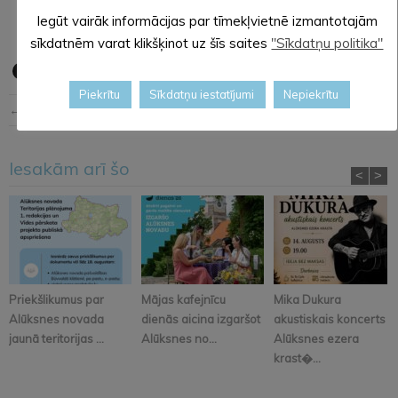
Iegūt vairāk informācijas par tīmekļvietnē izmantotajām
Evitas Aplokas foto
sīkdatnēm varat klikšķinot uz šīs saites
"Sīkdatņu politika"
Piekrītu
Sīkdatņu iestatījumi
Nepiekrītu
← Iepriekšējā ziņa
Nākošā ziņa →
Iesakām arī šo
<
>
Priekšlikumus par
Mājas kafejnīcu
Mika Dukura
Alūksnes novada
dienās aicina izgaršot
akustiskais koncerts
jaunā teritorijas ...
Alūksnes no...
Alūksnes ezera
krast�...