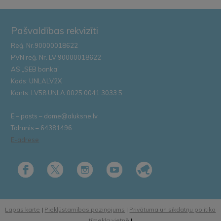
Pašvaldības rekvizīti
Reģ. Nr.90000018622
PVN reģ. Nr. LV 90000018622
AS „SEB banka”
Kods: UNLALV2X
Konts: LV58 UNLA 0025 0041 3033 5
E – pasts – dome@aluksne.lv
Tālrunis – 64381496
E-adrese
Lapas karte
|
Piekļūstamības paziņojums
|
Privātuma un sīkdatņu politika
tīmekļa vietnē
|