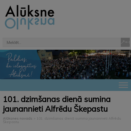
101. dzimšanas dienā sumina
jaunannieti Alfrēdu Škepastu
Alūksnes novads
>
101. dzimšanas dienā sumina jaunannieti Alfrēdu
Škepastu