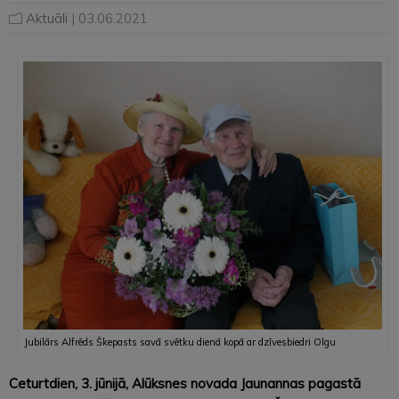
Aktuāli
| 03.06.2021
Jubilārs Alfrēds Škepasts savā svētku dienā kopā ar dzīvesbiedri Olgu
Ceturtdien, 3. jūnijā, Alūksnes novada Jaunannas pagastā