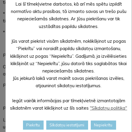
tirdzniecību, produktu degustāciju;
Lai šī tīmekļvietne darbotos, kā arī mēs spētu izpildīt
normatīvo aktu prasības, tā izmanto savas un trešo pušu
* pašizgatavotu alus, vīna un stipro alkoholisko dzērienu
nepieciešamās sīkdatnes. Ar Jūsu piekrišanu var tik
tirdzniecību, produktu degustāciju;
uzstādītas papildu sīkdatnes.
* radošās darbnīcas un amatniecības meistarklases.
Jūs varat piekrist visām sīkdatnēm, noklikšķinot uz pogas
“Piekrītu” vai noraidīt papildu sīkdatņu izmantošanu,
Pretendenta atbilstību dalībai tirdziņā izvērtē organizators.
klikšķinot uz pogas “Nepiekrītu”. Gadījumā, ja izvēlēsieties
klikšķināt uz “Nepiekrītu”, jūsu datorā tiks saglabātas tikai
Organizators patur tiesības samazināt dalībnieku skaitu
nepieciešamās sīkdatnes.
atbilstoši COVID-19 izplatības ierobežošanas pasākumiem.
Jūs jebkurā laikā varat mainīt savas piekrišanas izvēles,
Pieteikšanās līdz 20.07.21.
atjauninot sīkdatņu iestatījumus.
Iegūt vairāk informācijas par tīmekļvietnē izmantotajām
sīkdatnēm varat klikšķinot uz šīs saites
"Sīkdatņu politika"
PIETEIKUMA ANKETA ŠEIT:
https://ej.uz/qm5r
Līdz 23.07. uz e-pastu tiks nosūtīts apstiprinājuma e-pasts
Piekrītu
Sīkdatņu iestatījumi
Nepiekrītu
un priekšapmaksas rēķins par dalību tirgū.