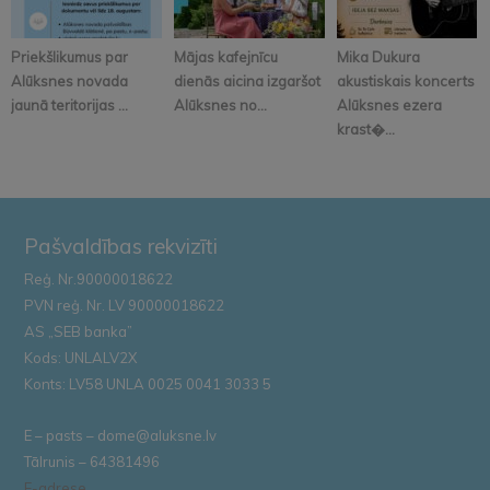
Priekšlikumus par
Mājas kafejnīcu
Mika Dukura
Alūksnes novada
dienās aicina izgaršot
akustiskais koncerts
jaunā teritorijas ...
Alūksnes no...
Alūksnes ezera
krast�...
Pašvaldības rekvizīti
Reģ. Nr.90000018622
PVN reģ. Nr. LV 90000018622
AS „SEB banka”
Kods: UNLALV2X
Konts: LV58 UNLA 0025 0041 3033 5
E – pasts – dome@aluksne.lv
Tālrunis – 64381496
E-adrese