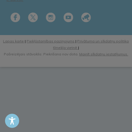
Lapas karte
|
Piekļūstamības paziņojums
|
Privātuma un sīkdatņu politika
tīmekļa vietnē
|
Pašreizējais stāvoklis: Piekrišana nav dota.
Mainīt sīkdatņu iestatījumus.