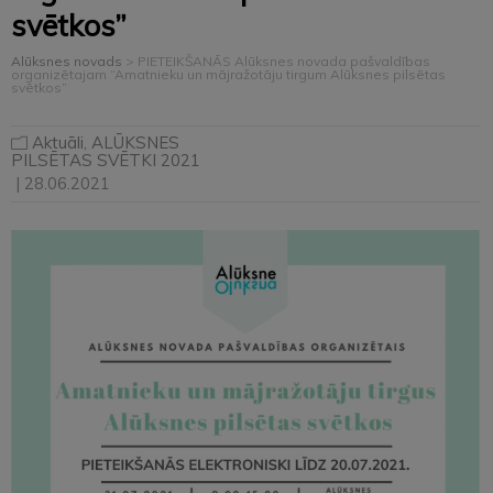
svētkos”
Alūksnes novads
>
PIETEIKŠANĀS Alūksnes novada pašvaldības
organizētajam “Amatnieku un mājražotāju tirgum Alūksnes pilsētas
svētkos”
Aktuāli
,
ALŪKSNES
PILSĒTAS SVĒTKI 2021
| 28.06.2021