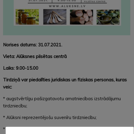
Norises datums: 31.07.2021.
Vieta: Alūksnes pilsētas centrā
Laiks: 9.00-15.00
Tirdziņā var piedalīties juridiskas un fiziskas personas, kuras
veic:
* augstvērtīgu pašizgatavotu amatniecības izstrādājumu
tirdzniecību;
* Alūksni reprezentējošu suvenīru tirdzniecību;
* pašizgatavotas, pašaudzētas pārtikas izstrādājumu