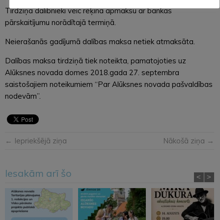
Tirdziņa dalībnieki veic rēķina apmaksu ar bankas
pārskaitījumu norādītajā termiņā.
Neierašanās gadījumā dalības maksa netiek atmaksāta.
Dalības maksa tirdziņā tiek noteikta, pamatojoties uz
Alūksnes novada domes 2018.gada 27. septembra
saistošajiem noteikumiem “Par Alūksnes novada pašvaldības
nodevām”.
← Iepriekšējā ziņa
Nākošā ziņa →
Iesakām arī šo
<
>